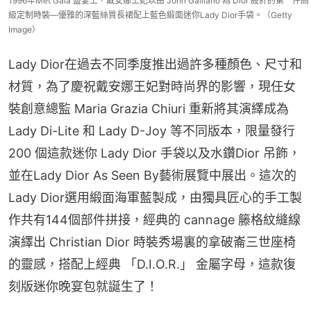
1996年Met Gala 盛宴上，戴安娜王妃以由 John Galliano 為 Dior 設計的第一件高
級定制時裝—優雅的深藍絲質長裙配上藍色緞面迷你Lady Dior手袋。（Getty
Image）
Lady Dior在過去不同季度推出過許多種顏色、尺寸和
材質，為了慶祝戴安娜王妃對時尚界的影響，現任女
裝創意總監 Maria Grazia Chiuri 重新將其演繹成為 
Lady Di-Lite 和 Lady D-Joy 等不同版本，限量發行
200 個這款迷你 Lady Dior 手袋以及水鑽Dior 吊飾，
並在Lady Dior As Seen By藝術展覽中展出。這次的
Lady Dior選用緞面海軍藍製成，由獨具匠心的手工製
作共有144個部件拼接，經典的 cannage 籐格紋縫線
演繹出 Christian Dior 時裝秀場裏的拿破崙三世座椅
的靈感，搭配上經典 「D.I.O.R.」 金屬字母，這款復
刻版迷你晚宴包就誕生了！