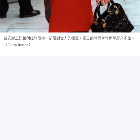
戴安娜王妃雖則紅顏薄命，卻得到世人的擁戴，當日的時尚至今仍然歷久不衰。
（Getty Image）