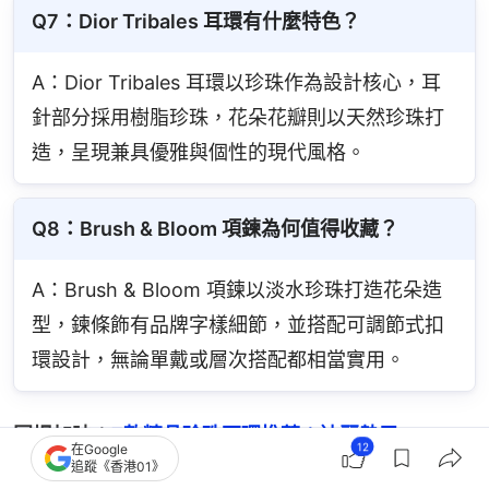
Q7：Dior Tribales 耳環有什麼特色？
A：Dior Tribales 耳環以珍珠作為設計核心，耳
針部分採用樹脂珍珠，花朵花瓣則以天然珍珠打
造，呈現兼具優雅與個性的現代風格。
Q8：Brush & Bloom 項鍊為何值得收藏？
A：Brush & Bloom 項鍊以淡水珍珠打造花朵造
型，鍊條飾有品牌字樣細節，並搭配可調節式扣
環設計，無論單戴或層次搭配都相當實用。
同場加映：
7款精品珍珠耳環推薦：迪麗熱巴
12
在Google
追蹤《香港01》
Mikimoto、宋慧喬Chaumet同款清單
（點擊放大瀏