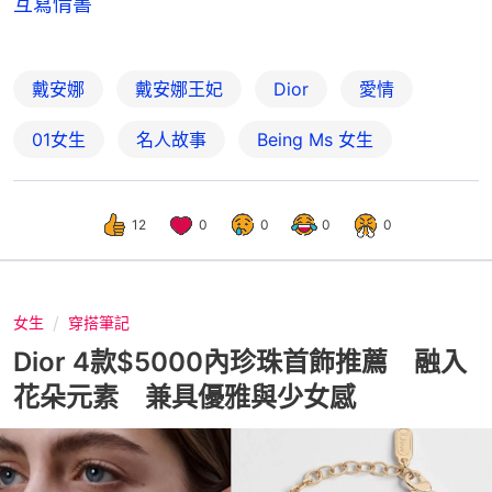
互寫情書
戴安娜
戴安娜王妃
Dior
愛情
01女生
名人故事
Being Ms 女生
12
0
0
0
0
女生
穿搭筆記
Dior 4款$5000內珍珠首飾推薦 融入
花朵元素 兼具優雅與少女感