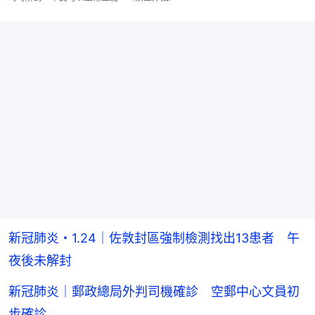
新冠肺炎・1.24｜佐敦封區強制檢測找出13患者 午
夜後未解封
新冠肺炎｜郵政總局外判司機確診 空郵中心文員初
步確診