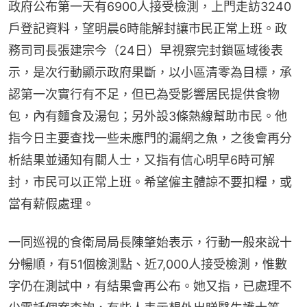
政府公布第一天有6900人接受檢測，上門走訪3240
戶登記資料，望明晨6時能解封讓市民正常上班。政
務司司長張建宗今（24日）早視察完封鎖區域後表
示，是次行動顯示政府果斷，以小區清零為目標，承
認第一次實行有不足，但已為受影響居民提供食物
包，內有麵食及湯包；另外設3條熱線幫助市民。他
指今日主要查找一些未應門的漏網之魚，之後會再分
析結果並通知有關人士，又指有信心明早6時可解
封，市民可以正常上班。希望僱主體諒不要扣糧，或
當有薪假處理。
一同巡視的食衛局局長陳肇始表示，行動一般來說十
分暢順，有51個檢測點、近7,000人接受檢測，惟數
字仍在測試中，有結果會再公布。她又指，已處理不