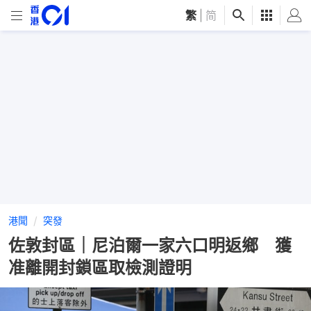
繁
|
简
港聞
突發
佐敦封區｜尼泊爾一家六口明返鄉 獲
准離開封鎖區取檢測證明