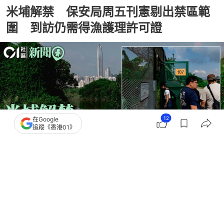
米埔解禁 保安局周五刊憲剔出禁區範
圍 到訪仍需得漁護理許可證
12
在Google
追蹤《香港01》
撰文：
倪清江
出版：
2026-05-06 16:40
更新：
2026-05-06 18:06