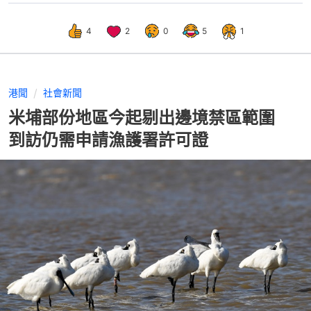
4
2
0
5
1
港聞
社會新聞
米埔部份地區今起剔出邊境禁區範圍
到訪仍需申請漁護署許可證