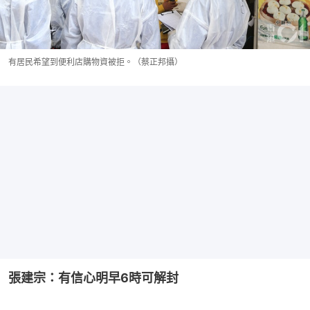
有居民希望到便利店購物資被拒。（蔡正邦攝）
張建宗：有信心明早6時可解封