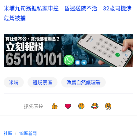
米埔九旬翁捱私家車撞 昏迷送院不治 32歲司機涉
危駕被捕
米埔
邊境禁區
漁農自然護理署
搶先表達
社區
18區新聞