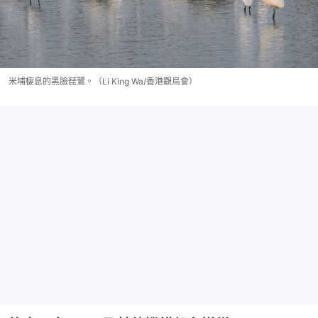
米埔棲息的黑臉琵鷺。（Li King Wa/香港觀鳥會）