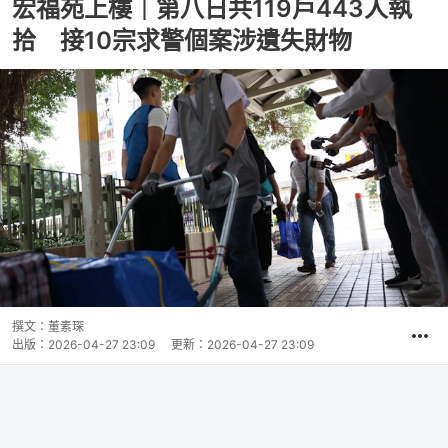
宏福苑上樓｜第八日共119戶443人執
拾 接10宗求警個案涉遺失財物
撰文：
董素琛
出版：
2026-04-27 23:09
更新：
2026-04-27 23:09