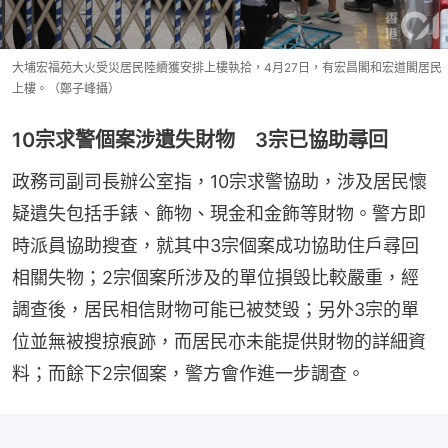
大埔宏福苑大火受災居民陸續獲安排上樓執拾，4月27日，有宏昌閣和宏道閣居民
上樓。（鄭子峰攝）
10宗求警個案涉遺失財物 3宗已協助尋回
政務司副司長辦公室指，10宗求警協助，涉及居民懷
疑遺失包括手錶、飾物、現金和金飾等財物。警方即
時派員協助搜查，就其中3宗個案成功協助住戶尋回
相關失物；2宗個案所涉及的單位損毁比較嚴重，經
調查後，居民相信財物可能已被焚毁；另外3宗的單
位並無被搜掠痕跡，而居民亦未能提供財物的詳細資
料；而餘下2宗個案，警方會作進一步調查。