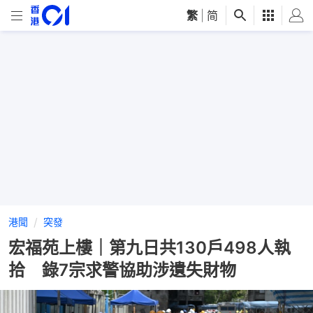
繁
|
简
港聞
突發
宏福苑上樓｜第九日共130戶498人執
拾 錄7宗求警協助涉遺失財物