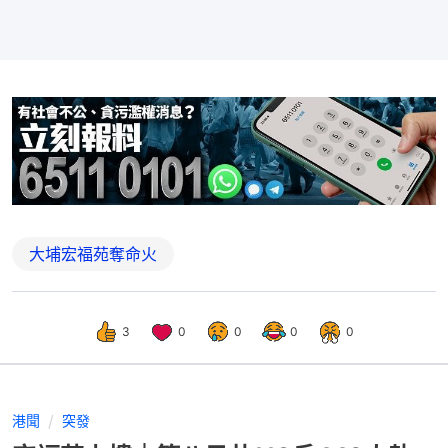
大埔宏福苑奪命火
3
0
0
0
0
港聞
突發