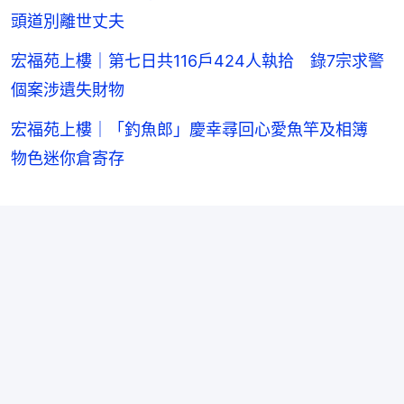
頭道別離世丈夫
宏福苑上樓｜第七日共116戶424人執拾 錄7宗求警
個案涉遺失財物
宏福苑上樓｜「釣魚郎」慶幸尋回心愛魚竿及相簿
物色迷你倉寄存