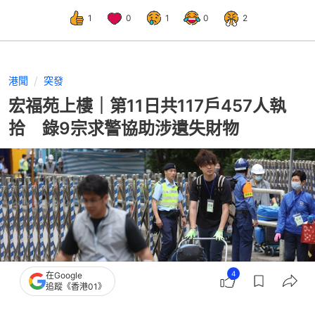
1
0
1
0
2
港聞
突發
宏福苑上樓｜第11日共117戶457人執
拾 錄9宗求警協助涉遺失財物
4
在Google
追蹤《香港01》