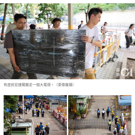
有居民宏建閣搬走一個大電視。（梁偉權攝）