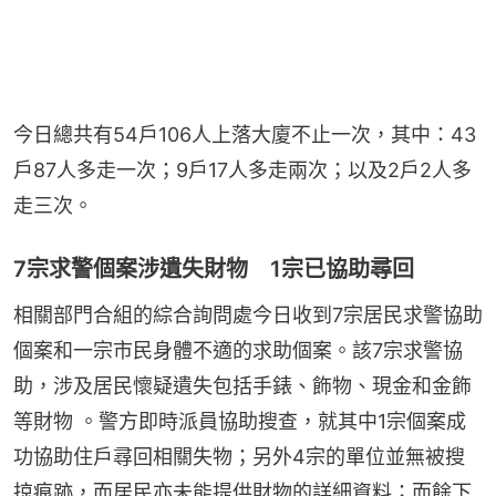
今日總共有54戶106人上落大廈不止一次，其中：43
戶87人多走一次；9戶17人多走兩次；以及2戶2人多
走三次。
7宗求警個案涉遺失財物 1宗已協助尋回
相關部門合組的綜合詢問處今日收到7宗居民求警協助
個案和一宗市民身體不適的求助個案。該7宗求警協
助，涉及居民懷疑遺失包括手錶、飾物、現金和金飾
等財物 。警方即時派員協助搜查，就其中1宗個案成
功協助住戶尋回相關失物；另外4宗的單位並無被搜
掠痕跡，而居民亦未能提供財物的詳細資料；而餘下