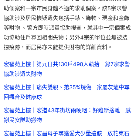
助個案和一宗市民身體不適的求助個案。該5宗求警
協助涉及居民懷疑遺失包括手錶、飾物、現金和金飾
等財物 。警方即時派員協助搜查，就其中一宗個案成
功協助住戶尋回相關失物；另外4宗的單位並無被搜
掠痕跡，而居民亦未能提供財物的詳細資料。
宏福苑上樓｜第九日共130戶498人執拾 錄7宗求警
協助涉遺失財物
宏福苑上樓｜痛失雙親、弟35%燒傷 家屬灰燼中尋
回觀音及健康球
宏福苑上樓｜宏道43年街坊兩哽咽：好難斷捨離 感
謝民安隊助搬物
宏福苑上樓｜宏昌母子尋獲愛犬少量遺骸 放花束石