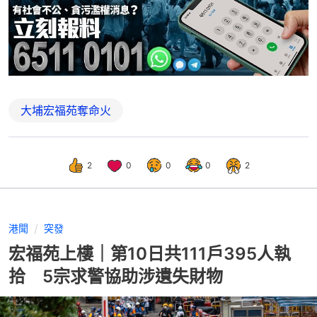
大埔宏福苑奪命火
2
0
0
0
2
港聞
突發
宏福苑上樓｜第10日共111戶395人執
拾 5宗求警協助涉遺失財物