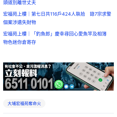
頭道別離世丈夫
宏福苑上樓｜第七日共116戶424人執拾 錄7宗求警
個案涉遺失財物
宏福苑上樓｜「釣魚郎」慶幸尋回心愛魚竿及相簿
物色迷你倉寄存
大埔宏福苑奪命火