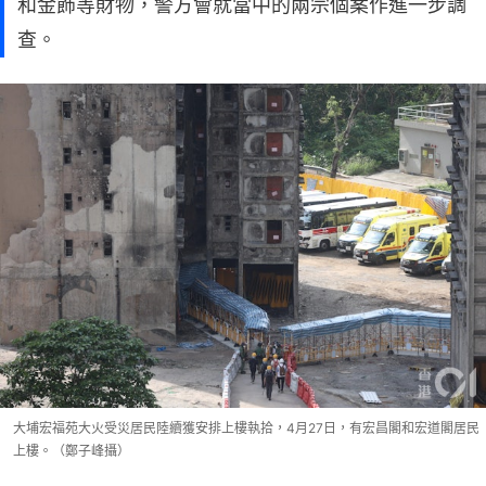
和金飾等財物，警方會就當中的兩宗個案作進一步調
查。
大埔宏福苑大火受災居民陸續獲安排上樓執拾，4月27日，有宏昌閣和宏道閣居民
上樓。（鄭子峰攝）