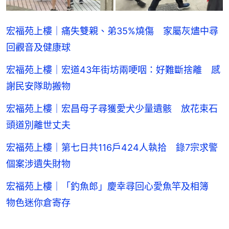
宏福苑上樓｜痛失雙親、弟35%燒傷 家屬灰燼中尋
回觀音及健康球
宏福苑上樓｜宏道43年街坊兩哽咽：好難斷捨離 感
謝民安隊助搬物
宏福苑上樓｜宏昌母子尋獲愛犬少量遺骸 放花束石
頭道別離世丈夫
宏福苑上樓｜第七日共116戶424人執拾 錄7宗求警
個案涉遺失財物
宏福苑上樓｜「釣魚郎」慶幸尋回心愛魚竿及相簿
物色迷你倉寄存