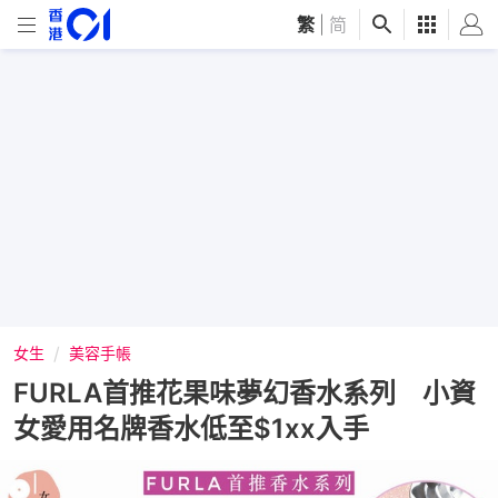
繁
|
简
女生
美容手帳
FURLA首推花果味夢幻香水系列 小資
女愛用名牌香水低至$1xx入手