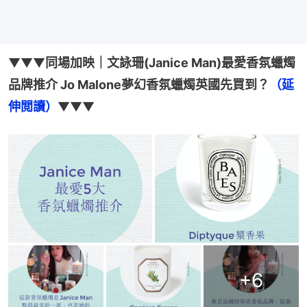
▼▼▼
同場加映｜文詠珊(Janice Man)最愛香氛蠟燭
品牌推介 Jo Malone夢幻香氛蠟燭英國先買到？
（延
伸閲讀）
▼▼▼
+
6