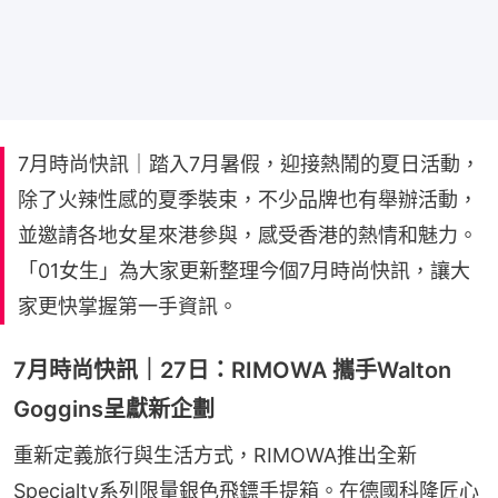
7月時尚快訊｜踏入7月暑假，迎接熱鬧的夏日活動，
除了火辣性感的夏季裝束，不少品牌也有舉辦活動，
並邀請各地女星來港參與，感受香港的熱情和魅力。
「01女生」為大家更新整理今個7月時尚快訊，讓大
家更快掌握第一手資訊。
7月時尚快訊｜27日：RIMOWA 攜手Walton
Goggins呈獻新企劃
重新定義旅行與生活方式，RIMOWA推出全新
Specialty系列限量銀色飛鏢手提箱。在德國科隆匠心