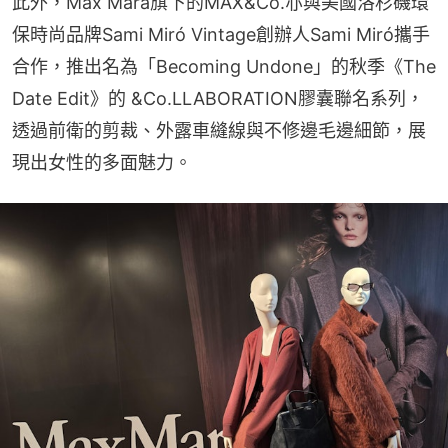
此外，Max Mara旗下的MAX&Co.亦與美國洛杉磯環
保時尚品牌Sami Miró Vintage創辦人Sami Miró攜手
合作，推出名為「Becoming Undone」的秋季《The 
Date Edit》的 &Co.LLABORATION膠囊聯名系列，
透過前衛的剪裁、外露車縫線與不修邊毛邊細節，展
現出女性的多面魅力。