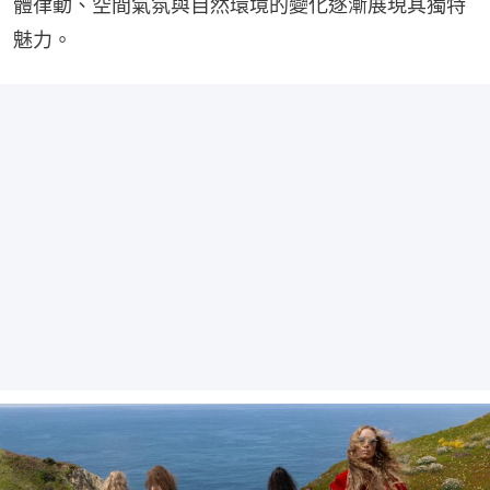
體律動、空間氣氛與自然環境的變化逐漸展現其獨特
魅力。