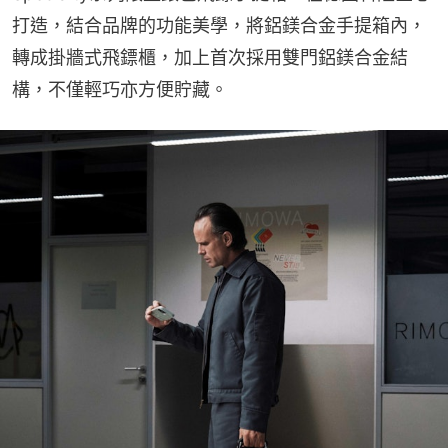
打造，結合品牌的功能美學，將鋁鎂合金手提箱內，
轉成掛牆式飛鏢櫃，加上首次採用雙門鋁鎂合金結
構，不僅輕巧亦方便貯藏。