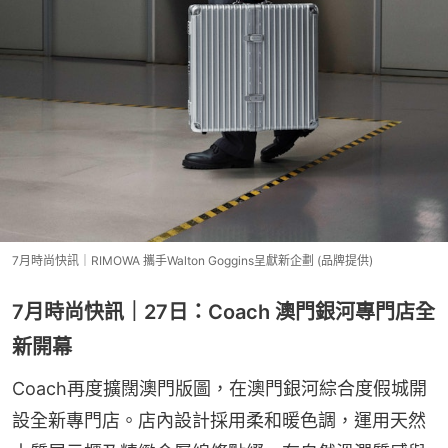
7月時尚快訊｜RIMOWA 攜手Walton Goggins呈獻新企劃 (品牌提供)
7月時尚快訊｜27日：Coach 澳門銀河專門店全
新開幕
Coach再度擴闊澳門版圖，在澳門銀河綜合度假城開
設全新專門店。店內設計採用柔和暖色調，運用天然