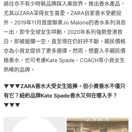
過往亦不有少時裝品牌踩入美妝界，推出香水產品，
尤其以ZARA深得女生喜愛。ZARA自家香水受歡迎
外，2019年11月首度聯乘Jo Malone的香水系列消息
一出，即令全球女生哄動，2020年系列強勢登港首
日，即被搶購一空，直至現在仍好評不斷，親民價格
亦為小資女提供了更多選擇。然而，想要入手親民價
格香水，也可考慮Kate Spade、COACH等小資女生
熱棒的品牌。
▼▼▼ZARA香水大受女生追捧，但小資香水不僅只
有它？紐約品牌Kate Spade香水又何在哪入手？
▼▼▼