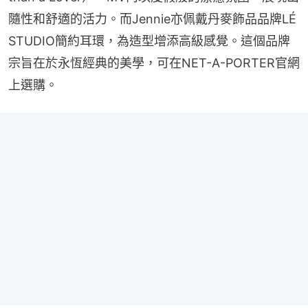
隨性和舒適的活力。而Jennie亦佩戴丹麥飾品品牌LÉ 
STUDIO簡約耳環，為造型增添高級感覺。這個品牌
宗旨在於永恆經典的美學，可在NET-A-PORTER官網
上選購。