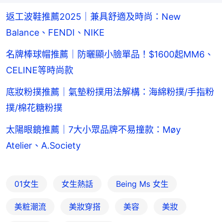
返工波鞋推薦2025｜兼具舒適及時尚：New
Balance、FENDI、NIKE
名牌棒球帽推薦｜防曬顯小臉單品！$1600起MM6、
CELINE等時尚款
底妝粉撲推薦｜氣墊粉撲用法解構：海綿粉撲/手指粉
撲/棉花糖粉撲
太陽眼鏡推薦｜7大小眾品牌不易撞款：Møy
Atelier、A.Society
01女生
女生熱話
Being Ms 女生
美粧潮流
美妝穿搭
美容
美妝