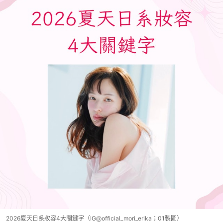
2026夏天日系妝容4大關鍵字（IG@official_mori_erika；01製圖）