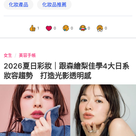
化妝產品
化妝品推薦
1
0
0
0
0
女生
美容手帳
2026夏日彩妝｜跟森繪梨佳學4大日系
妝容趨勢 打造光影透明感