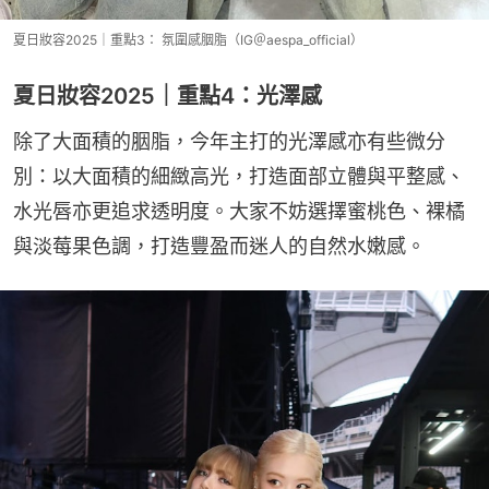
夏日妝容2025｜重點3： 氛圍感胭脂（IG＠aespa_official）
夏日妝容2025｜重點4：光澤感
除了大面積的胭脂，今年主打的光澤感亦有些微分
別：以大面積的細緻高光，打造面部立體與平整感、
水光唇亦更追求透明度。大家不妨選擇蜜桃色、裸橘
與淡莓果色調，打造豐盈而迷人的自然水嫩感。