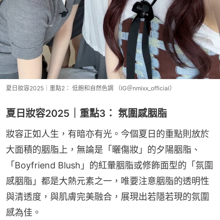
夏日妝容2025｜重點2： 低飽和自然色調 （IG＠nmixx_official）
夏日妝容2025｜重點3： 氛圍感胭脂
妝容正如人生，有暗亦有光。今個夏日的重點則放於
大面積的胭脂上，無論是「曬傷妝」的夕陽胭脂、
「Boyfriend Blush」的紅暈胭脂或修飾面型的「氛圍
感胭脂」都是大熱元素之一，唯要注意胭脂的透明性
與清透度，與肌膚完美融合，展現出若隱若現的氛圍
感為佳。