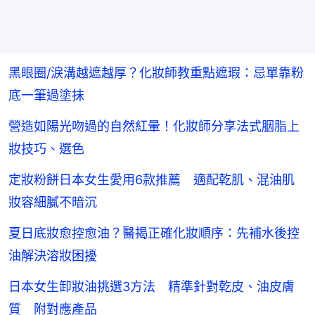
黑眼圈/淚溝越遮越厚？化妝師教重點遮瑕：忌單靠粉
底一筆過塗抹
營造如陽光吻過的自然紅暈！化妝師分享法式胭脂上
妝技巧、選色
定妝粉餅日本女生愛用6款推薦 適配乾肌、混油肌
妝容細膩不暗沉
夏日底妝愈控愈油？醫揭正確化妝順序：先補水後控
油解決溶妝困擾
日本女生卸妝油挑選3方法 精準針對乾皮、油皮膚
質 附對應產品