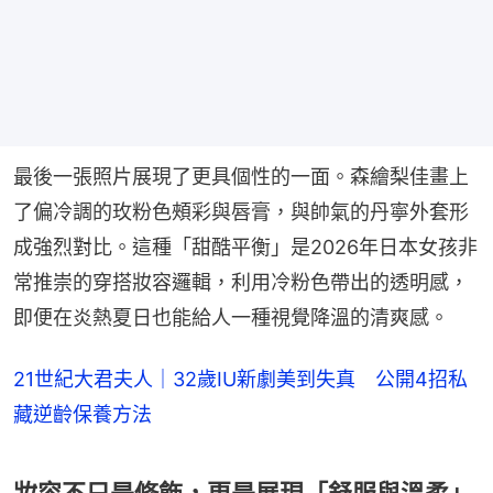
最後一張照片展現了更具個性的一面。森繪梨佳畫上
了偏冷調的玫粉色頰彩與唇膏，與帥氣的丹寧外套形
成強烈對比。這種「甜酷平衡」是2026年日本女孩非
常推崇的穿搭妝容邏輯，利用冷粉色帶出的透明感，
即便在炎熱夏日也能給人一種視覺降溫的清爽感。
21世紀大君夫人｜32歲IU新劇美到失真 公開4招私
藏逆齡保養方法
妝容不只是修飾，更是展現「舒服與溫柔」