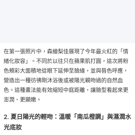
在第一張照片中，森繪梨佳展現了今年最火紅的「情
緒化妝容」。不同於以往只在蘋果肌打圓，這次將粉
色頰彩大面積地從眼下延伸至臉緣，並與唇色呼應，
營造出一種彷彿剛沐浴後或被陽光親吻過的自然血
色。這種畫法能有效縮短中庭距離，讓臉型看起來更
澎潤、更顯嫩。
2. 夏日陽光的輕吻：溫暖「南瓜橙調」與濕潤水
光底妝