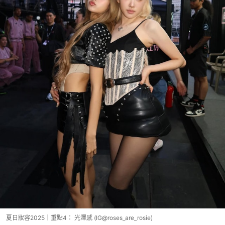
夏日妝容2025｜重點4： 光澤感 (IG@roses_are_rosie)