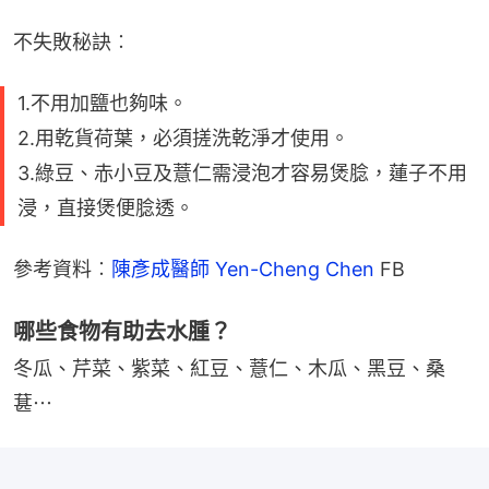
不失敗秘訣︰
1.不用加鹽也夠味。
2.用乾貨荷葉，必須搓洗乾淨才使用。
3.綠豆、赤小豆及薏仁需浸泡才容易煲腍，蓮子不用
浸，直接煲便腍透。
參考資料︰
陳彥成醫師 Yen-Cheng Chen
 FB
哪些食物有助去水腫？
冬瓜、芹菜、紫菜、紅豆、薏仁、木瓜、黑豆、桑
葚⋯