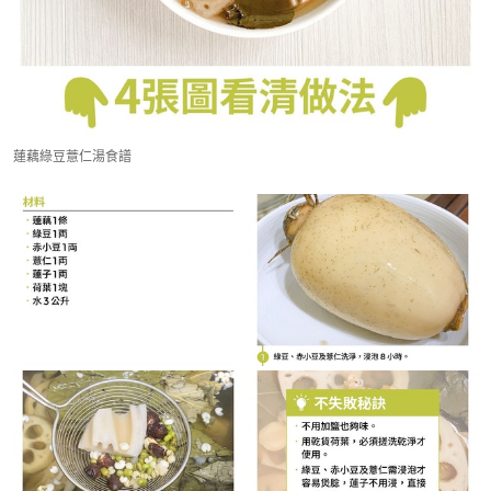
蓮藕綠豆薏仁湯食譜