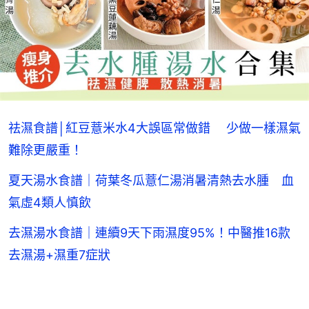
祛濕食譜│紅豆薏米水4大誤區常做錯 少做一樣濕氣
難除更嚴重！
夏天湯水食譜｜荷葉冬瓜薏仁湯消暑清熱去水腫 血
氣虛4類人慎飲
去濕湯水食譜｜連續9天下雨濕度95%！中醫推16款
去濕湯+濕重7症狀