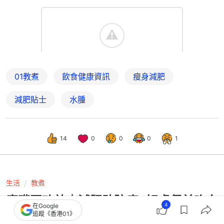
01教煮
飲食健康資訊
瘦身減肥
減肥貼士
水腫
14
0
0
0
1
生活
教煮
鷹嘴豆功效｜減肥助防癌4好處餐前吃血
4
在Google
糖降36% +1物增蛋白質吸收
追蹤《香港01》