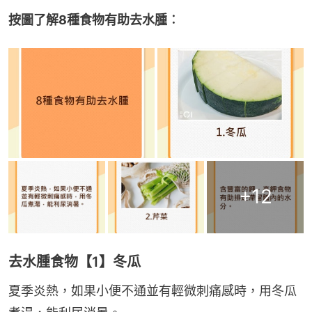
按圖了解8種食物有助去水腫︰
+
12
去水腫食物【1】冬瓜
夏季炎熱，如果小便不通並有輕微刺痛感時，用冬瓜