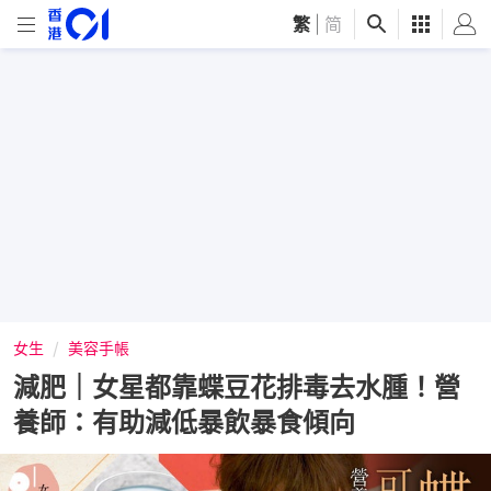
繁
|
简
女生
美容手帳
減肥｜女星都靠蝶豆花排毒去水腫！營
養師：有助減低暴飲暴食傾向