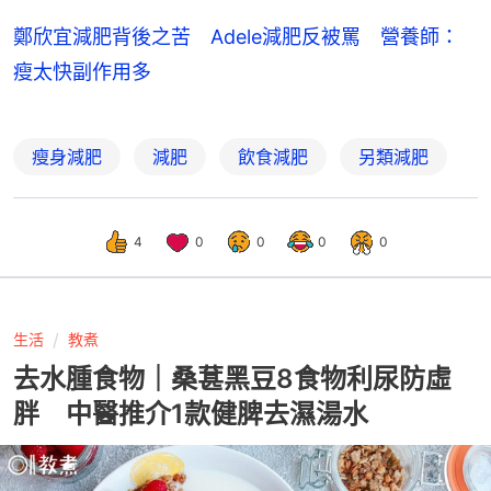
鄭欣宜減肥背後之苦 Adele減肥反被罵 營養師：
瘦太快副作用多
瘦身減肥
減肥
飲食減肥
另類減肥
4
0
0
0
0
生活
教煮
去水腫食物｜桑葚黑豆8食物利尿防虛
胖 中醫推介1款健脾去濕湯水