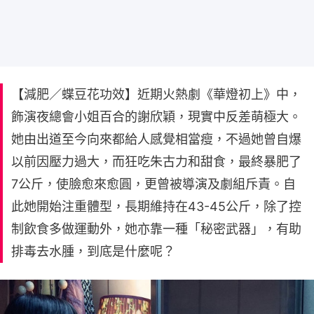
【減肥／蝶豆花功效】近期火熱劇《華燈初上》中，
飾演夜總會小姐百合的謝欣穎，現實中反差萌極大。
她由出道至今向來都給人感覺相當瘦，不過她曾自爆
以前因壓力過大，而狂吃朱古力和甜食，最終暴肥了
7公斤，使臉愈來愈圓，更曾被導演及劇組斥責。自
此她開始注重體型，長期維持在43-45公斤，除了控
制飲食多做運動外，她亦靠一種「秘密武器」，有助
排毒去水腫，到底是什麼呢？