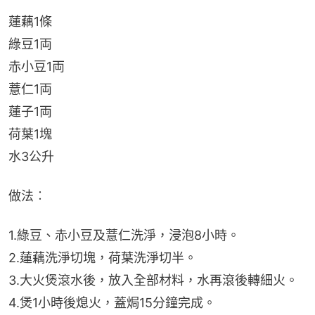
蓮藕1條
綠豆1両
赤小豆1両
薏仁1両
蓮子1両
荷葉1塊
水3公升
做法︰
1.綠豆、赤小豆及薏仁洗淨，浸泡8小時。
2.蓮藕洗淨切塊，荷葉洗淨切半。
3.大火煲滾水後，放入全部材料，水再滾後轉細火。
4.煲1小時後熄火，蓋焗15分鐘完成。