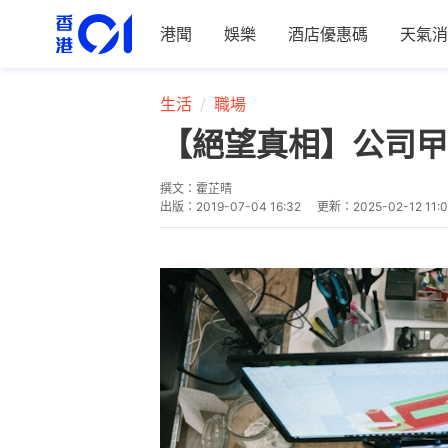
港聞
娛樂
酒店優惠碼
天氣消
生活
職場
【絕望真相】公司曱
撰文：
霍芷晴
出版：
2019-07-04 16:32
更新：
2025-02-12 11: