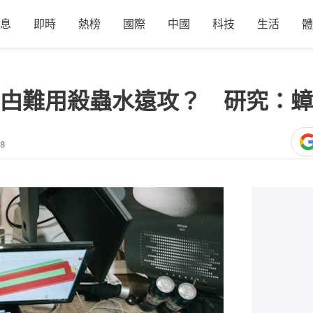
息
即時
熱榜
國際
中國
科技
生活
體
甴難用殺蟲水遠攻？ 研究：蟑
08