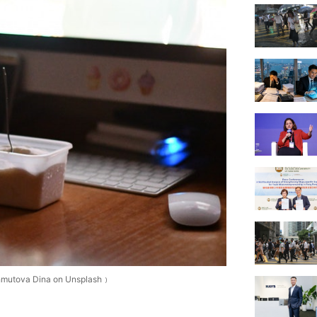
a Dina on Unsplash﹚