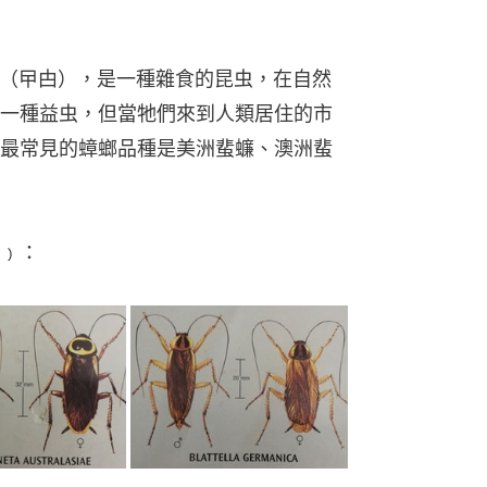
的蟑螂（曱甴），是一種雜食的昆虫，在自然
一種益虫，但當牠們來到人類居住的市
最常見的蟑螂品種是美洲蜚蠊、澳洲蜚
﹚：