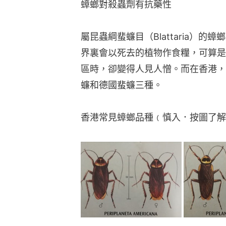
蟑螂對殺蟲劑有抗藥性
屬昆蟲綱蜚蠊目（Blattaria）
界裏會以死去的植物作食糧，可算是
區時，卻變得人見人憎。而在香港，
蠊和德國蜚蠊三種。
香港常見蟑螂品種﹙慎入．按圖了解