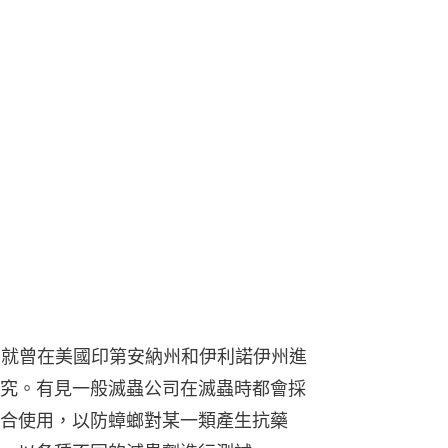
harf就曾在美國印第安納州和伊利諾伊州進
究。有見一般滅蟲公司在滅蟲時都會採
合使用，以防蟑螂對某一類產生抗藥