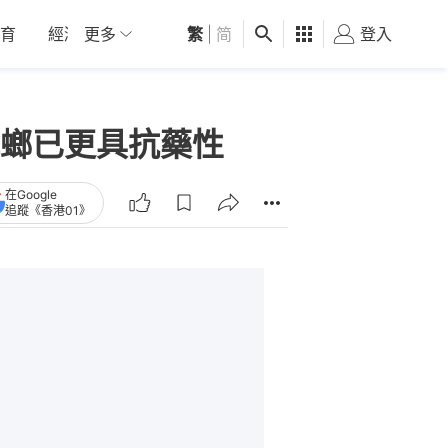
育
經濟
更多
01深圳
繁
觀點
|
简
健康
好食玩飛
登入
女
螂已更具抗藥性
在Google
追蹤《香港01》