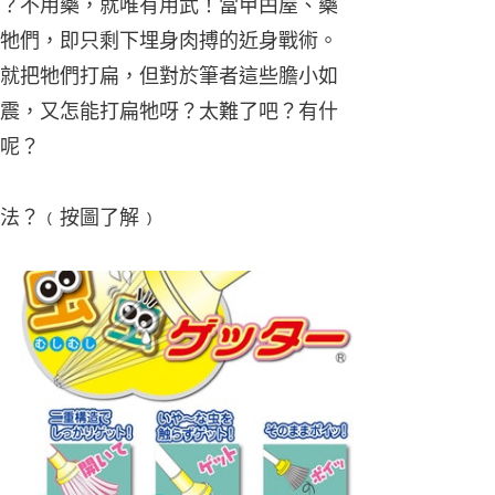
？不用藥，就唯有用武！當曱甴屋、藥
牠們，即只剩下埋身肉搏的近身戰術。
就把牠們打扁，但對於筆者這些膽小如
震，又怎能打扁牠呀？太難了吧？有什
呢？
法？﹙按圖了解﹚