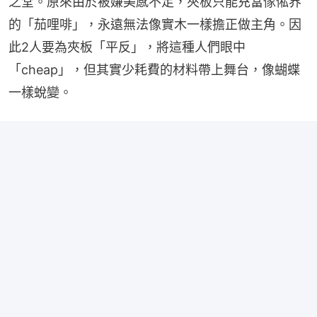
之堂。原來由於被嫌美感不足，夾板只能充當傢俬界
的「茄哩啡」，永遠無法像實木一樣擔正做主角。因
此2人要為夾板「平反」，將這種人們眼中
「cheap」，但其實少耗費的材料帶上舞台，像蝴蝶
一樣蛻變。