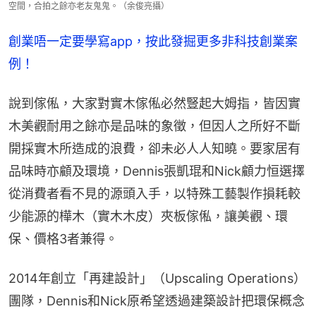
空間，合拍之餘亦老友鬼鬼。（余俊亮攝）
創業唔一定要學寫app，按此發掘更多非科技創業案
例！
說到傢俬，大家對實木傢俬必然豎起大姆指，皆因實
木美觀耐用之餘亦是品味的象徵，但因人之所好不斷
開採實木所造成的浪費，卻未必人人知曉。要家居有
品味時亦顧及環境，Dennis張凱琨和Nick顧力恒選擇
從消費者看不見的源頭入手，以特殊工藝製作損耗較
少能源的樺木（實木木皮）夾板傢俬，讓美觀、環
保、價格3者兼得。
2014年創立「再建設計」（Upscaling Operations）
團隊，Dennis和Nick原希望透過建築設計把環保概念