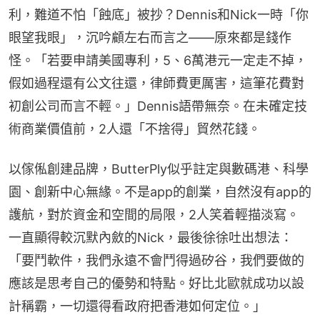
利，難道不怕「蝕底」被抄？Dennis和Nick一時「你
眼望我眼」，沉吟顧左右而言之——原來都是錢作
怪。「若要申請美國專利，5、6萬港元一定走不掉，
假如過程還有公文往還，律師費更厲害，這筆花費對
初創公司而言不輕。」Dennis語帶無奈。在未確定技
術商業價值前，2人還「不捨得」貿然花錢。
以傢俬創建品牌，ButterPly似乎註定與數碼港、科學
園、創新中心無緣。不是app的創業，自然沒有app的
護航，對於資金和空間的局限，2人笑着輕描淡寫。
一直顯得較沉默內斂的Nick，最後徐徐吐出想法：
「要鬥軟件，我們永遠不會鬥得過矽谷，我們要做的
應該是思考自己的優勢和特點。好比北歐就成功以設
計稱霸，一切還得看政府把香港如何定位。」