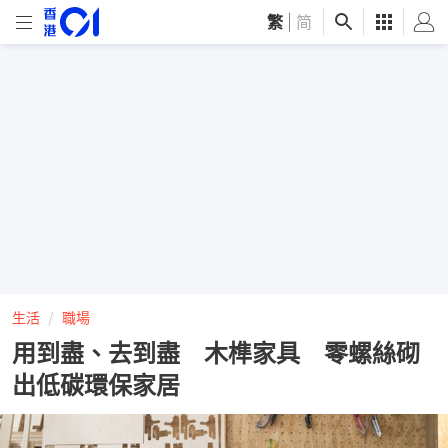
繁
|
简
生活
職場
用到盡、去到盡 木榫家具 零螺絲砌
出低碳環保家居