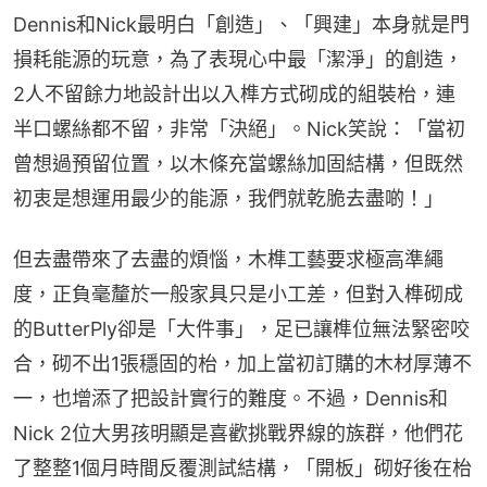
Dennis和Nick最明白「創造」、「興建」本身就是門
損耗能源的玩意，為了表現心中最「潔淨」的創造，
2人不留餘力地設計出以入榫方式砌成的組裝枱，連
半口螺絲都不留，非常「決絕」。Nick笑說：「當初
曾想過預留位置，以木條充當螺絲加固結構，但既然
初衷是想運用最少的能源，我們就乾脆去盡啲！」
但去盡帶來了去盡的煩惱，木榫工藝要求極高準繩
度，正負毫釐於一般家具只是小工差，但對入榫砌成
的ButterPly卻是「大件事」，足已讓榫位無法緊密咬
合，砌不出1張穩固的枱，加上當初訂購的木材厚薄不
一，也增添了把設計實行的難度。不過，Dennis和
Nick 2位大男孩明顯是喜歡挑戰界線的族群，他們花
了整整1個月時間反覆測試結構，「開板」砌好後在枱