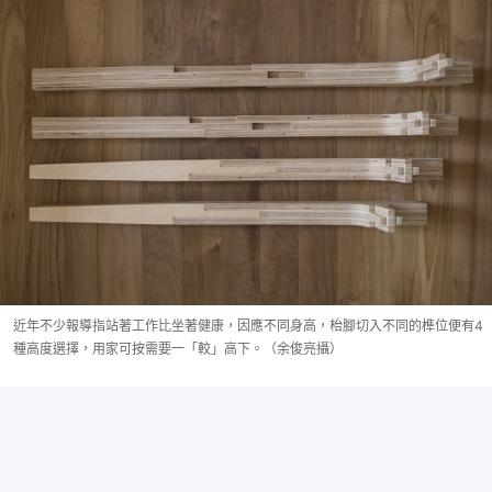
近年不少報導指站著工作比坐著健康，因應不同身高，枱腳切入不同的榫位便有4
種高度選擇，用家可按需要一「較」高下。（余俊亮攝）