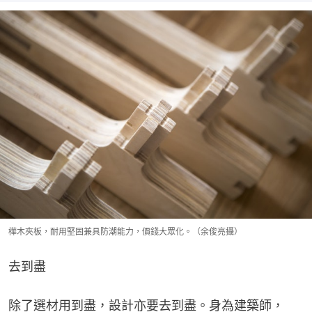
樺木夾板，耐用堅固兼具防潮能力，價錢大眾化。（余俊亮攝）
去到盡
除了選材用到盡，設計亦要去到盡。身為建築師，