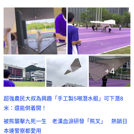
+
4
超強農民大叔為興趣「手工製5噸潛水艇」可下潛8
米：還能倒着開！
被熊襲擊九死一生 老漢血淚研發「熊叉」 熱銷日
本連警察都愛用