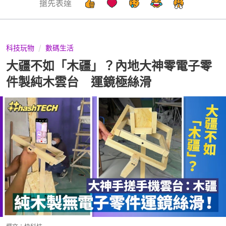
搶先表達
科技玩物
數碼生活
大疆不如「木疆」？內地大神零電子零
件製純木雲台 運鏡極絲滑