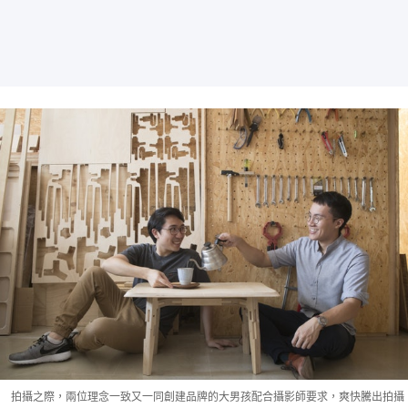
拍攝之際，兩位理念一致又一同創建品牌的大男孩配合攝影師要求，爽快騰出拍攝