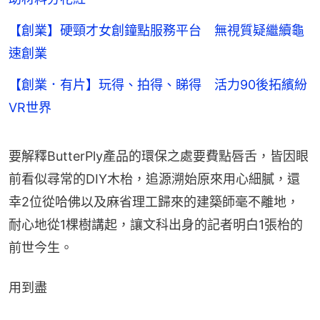
【創業】硬頸才女創鐘點服務平台 無視質疑繼續龜
速創業
【創業．有片】玩得、拍得、睇得 活力90後拓繽紛
VR世界
要解釋ButterPly產品的環保之處要費點唇舌，皆因眼
前看似尋常的DIY木枱，追源溯始原來用心細膩，還
幸2位從哈佛以及麻省理工歸來的建築師毫不離地，
耐心地從1棵樹講起，讓文科出身的記者明白1張枱的
前世今生。
用到盡