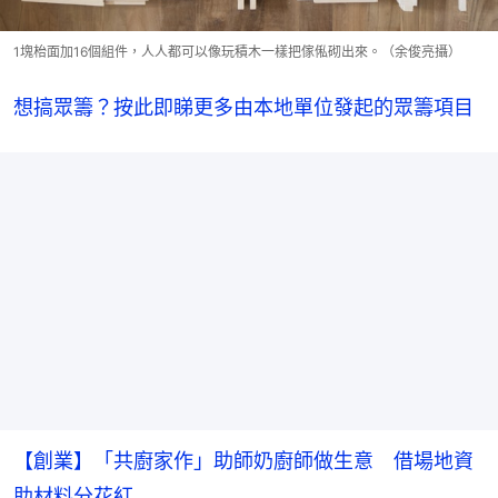
1塊枱面加16個組件，人人都可以像玩積木一樣把傢俬砌出來。（余俊亮攝）
想搞眾籌？按此即睇更多由本地單位發起的眾籌項目
【創業】「共廚家作」助師奶廚師做生意 借場地資
助材料分花紅