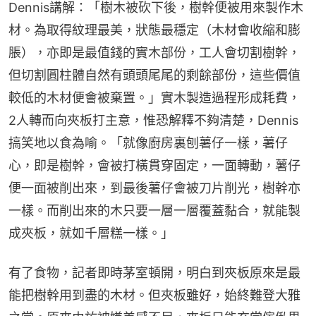
Dennis講解：「樹木被砍下後，樹幹便被用來製作木
材。為取得紋理最美，狀態最穩定（木材會收縮和膨
脹），亦即是最值錢的實木部份，工人會切割樹幹，
但切割圓柱體自然有頭頭尾尾的剩餘部份，這些價值
較低的木材便會被棄置。」實木製造過程形成耗費，
2人轉而向夾板打主意，惟恐解釋不夠清楚，Dennis
搞笑地以食為喻。「就像廚房裏刨薯仔一樣，薯仔
心，即是樹幹，會被打橫貫穿固定，一面轉動，薯仔
便一面被削出來，到最後薯仔會被刀片削光，樹幹亦
一樣。而削出來的木只要一層一層覆蓋黏合，就能製
成夾板，就如千層糕一樣。」
有了食物，記者即時茅室頓開，明白到夾板原來是最
能把樹幹用到盡的木材。但夾板雖好，始終難登大雅