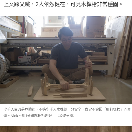
上又踩又跳，2人依然健在，可見木榫枱非常穩固。
空手入白刃是危險的，不過空手入木榫倒十分安全，肯定不會因「釘釘揼揼」而弄
傷。Nick不用1分鐘就把枱砌好。（余俊亮攝）