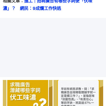
相關文章：
搵工｜招聘廣告有哪些字詞便「伏味
濃」？　網民：9成爛工作快逃