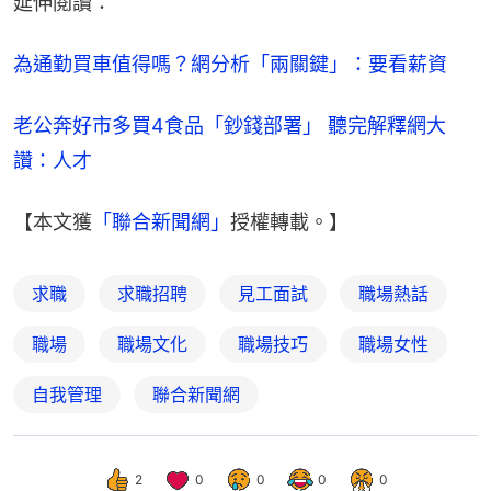
延伸閱讀：
為通勤買車值得嗎？網分析「兩關鍵」：要看薪資
老公奔好市多買4食品「鈔錢部署」 聽完解釋網大
讚：人才
【本文獲
「聯合新聞網」
授權轉載。】
求職
求職招聘
見工面試
職場熱話
職場
職場文化
職場技巧
職場女性
自我管理
聯合新聞網
2
0
0
0
0