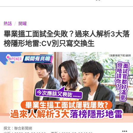
熱話
開罐
畢業搵工面試全失敗？過來人解析3大落
榜隱形地雷:CV別只寫交換生
撰文：
聯合新聞網