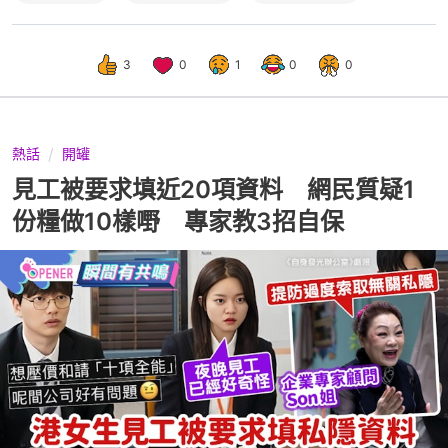
3
0
1
0
0
熱話
開罐
見工被要求填近20項資料 網民質疑1
份糧做10樣嘢 專家教3招自保