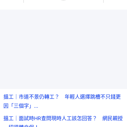
搵工｜市道不景仍轉工？ 年輕人選擇跳槽不只錢更
因「三個字」…
搵工｜面試時HR查問現時人工該怎回答？ 網民親授