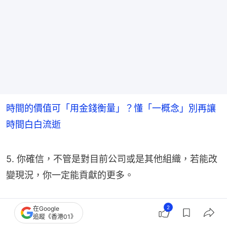
時間的價值可「用金錢衡量」？懂「一概念」別再讓
時間白白流逝
5. 你確信，不管是對目前公司或是其他組織，若能改
變現況，你一定能貢獻的更多。
6. 每次你提的意見、專案，都被莫名地打槍。
2
在Google
追蹤《香港01》