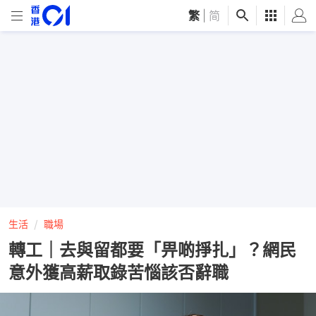
繁
|
简
生活
職場
轉工｜去與留都要「畀啲掙扎」？網民
意外獲高薪取錄苦惱該否辭職