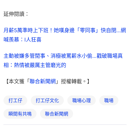
延伸閱讀：
月薪5萬準時上下班！她嘆身邊「零同事」快自閉…網
喊羨慕：I人狂喜
主動被嫌多管閒事、消極被罵薪水小偷…戳破職場真
相：熱情被嚴厲主管磨光的
【本文獲「
聯合新聞網
」授權轉載。】
打工仔
打工仔文化
職場心理
職場
瞬間有共鳴
聯合新聞網