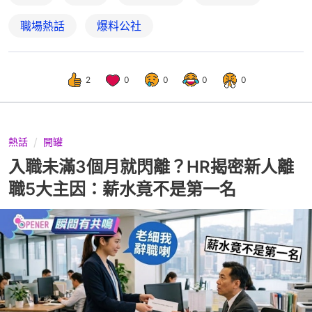
職場熱話
爆料公社
2
0
0
0
0
熱話
開罐
入職未滿3個月就閃離？HR揭密新人離
職5大主因：薪水竟不是第一名