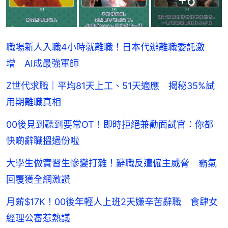
+
6
職場新人入職4小時就離職！日本代辦離職委託激
增 AI成最強軍師
Z世代求職｜平均81天上工、51天適應 揭秘35%試
用期離職真相
00後見到聽到要常OT！即時拒絕兼勸面試官：你都
快啲辭職搵過份啦
大學生做實習生慘變打雜！辭職反遭僱主威脅 霸氣
回覆獲全網激讚
月薪$17K！00後年輕人上班2天嫌辛苦辭職 食肆女
經理公審惹熱議