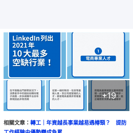
+
19
相關文章：
轉工｜年資越長事業越易遇樽頸？　提防
工作經驗由優勢變成負累