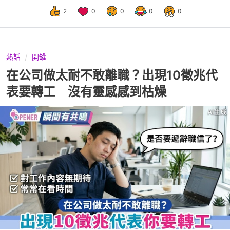
2
0
0
0
0
熱話
開罐
在公司做太耐不敢離職？出現10徵兆代
表要轉工 沒有靈感感到枯燥