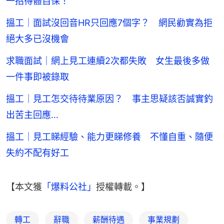
一招得體自保！
搵工｜面試沒回音HR只回應7個字？ 網民勸實為拒
絕大多已沒機會
求職面試｜網上見工連續2次都失敗 女生最後多做
一件事即被錄取
搵工｜見工怎交待待業原因？ 事主思疑該否誠實釣
出苦主回應…
搵工｜見工睇經驗、能力更睇修養 不懂自重、隨便
失約不配有好工
【本文獲
「爆料公社」
授權轉載。】
轉工
辭職
薪酬待遇
事業規劃