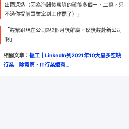
出國深造（因為海歸後薪資的確能多個ㄧ、二萬，只
不過你提前畢業拿到工作罷了）」
「趕緊跟現在公司說2個月後離職，然後趕赴新公司
啊」
相關文章：
搵工｜LinkedIn列2021年10大最多空缺
行業　除電商、IT行業還有…