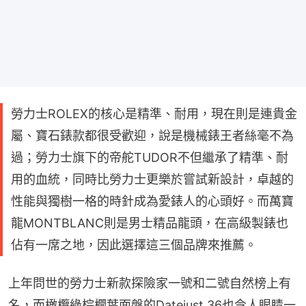
勞力士ROLEX的核心是精準、耐用，現在則是連貴金
屬、寶石錶款都很受歡迎，說是機械錶王者絲毫不為
過；勞力士旗下的帝舵TUDOR不但繼承了精準、耐
用的血統，同時比勞力士更樂於嘗試新設計，卓越的
性能與獨樹一格的時針成為愛錶人的心頭好。而萬寶
龍MONTBLANC則是男士精品龍頭，在高級製錶也
佔有一席之地，因此選擇這三個品牌來推薦。
上年問世的勞力士新款探險家一號和二號自然榜上有
名，而橄欖綠棕櫚葉面盤的Datejust 36也令人眼睛一