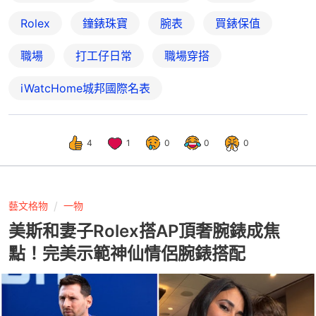
Rolex
鐘錶珠寶
腕表
買錶保值
職場
打工仔日常
職場穿搭
iWatcHome城邦國際名表
4
1
0
0
0
藝文格物
一物
美斯和妻子Rolex搭AP頂奢腕錶成焦
點！完美示範神仙情侶腕錶搭配