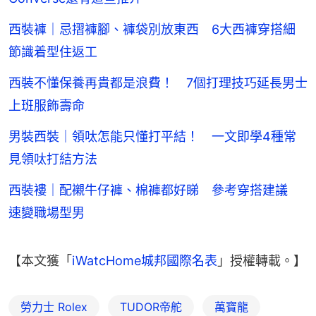
西裝褲｜忌摺褲腳、褲袋別放東西 6大西褲穿搭細
節識着型住返工
西裝不懂保養再貴都是浪費！ 7個打理技巧延長男士
上班服飾壽命
男裝西裝｜領呔怎能只懂打平結！ 一文即學4種常
見領呔打結方法
西裝褸｜配襯牛仔褲、棉褲都好睇 參考穿搭建議
速變職場型男
【本文獲「
iWatcHome城邦國際名表
」授權轉載。】
勞力士 Rolex
TUDOR帝舵
萬寶龍