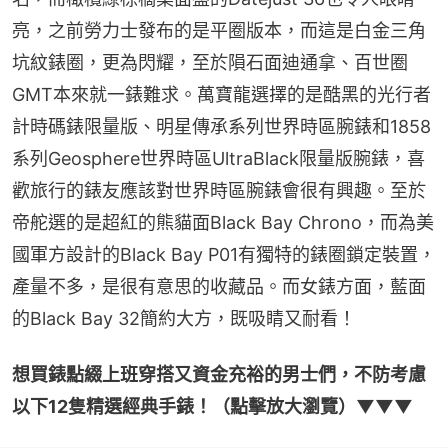
亮，之前勞力士發布的是平圈版本，而這是白金三角
坑紋錶圈，更為閃耀，至於隕石面迪通拿、百世圈
GMT本來就一錶難求。萬寶龍選擇的是酷黑的光行者
計時碼錶限量版、明星傳承系列世界時區腕錶和1858
系列Geosphere世界時區UltraBlack限量版腕錶，喜
歡旅行的錶友應該對世界時區腕錶會很有興趣。至於
帝舵選的是超紅的熊貓面Black Bay Chrono，而為美
國軍方設計的Black Bay P01有獨特的錶圈鎖定裝置，
產量不多，是很有意思的收藏品。而女錶方面，藍面
的Black Bay 32簡約大方，既吸睛又耐看！
想買錶點綴上班穿搭又資金充裕的男士們，不防考慮
以下12隻精選經典手錶！（點擊放大瀏覽）▼▼▼