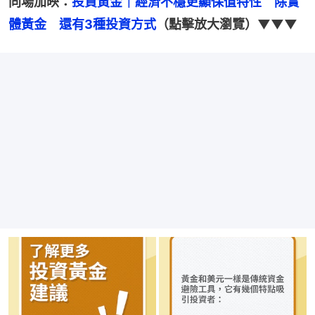
同場加映：
投資黃金｜經濟不穩更顯保值特性　除實
體黃金　還有3種投資方式
（點擊放大瀏覽）▼▼▼