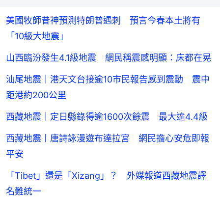
美國牧師昔神預測特朗普遇刺 預言今春本土將有
「10級大地震」
山西臨汾發生4.1級地震 網民稱震感明顯：床都在晃
汕尾地震｜港天文台接逾10市民報告感到震動 震中
距港約200公里
西藏地震｜定日縣錄得逾1600次餘震 最大達4.4級
西藏地震丨唐詩詠漫遊布達拉宮 網民擔心安危即報
平安
「Tibet」還是「Xizang」？ 外媒報道西藏地震譯
名難統一