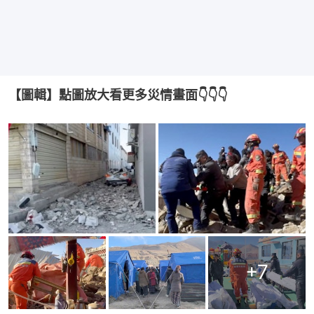
【圖輯】點圖放大看更多災情畫面👇👇👇
+
7