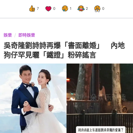
7
0
1
2
0
娛樂
即時娛樂
吳奇隆劉詩詩再爆「書面離婚」 內地
狗仔罕見曬「鐵證」粉碎謠言