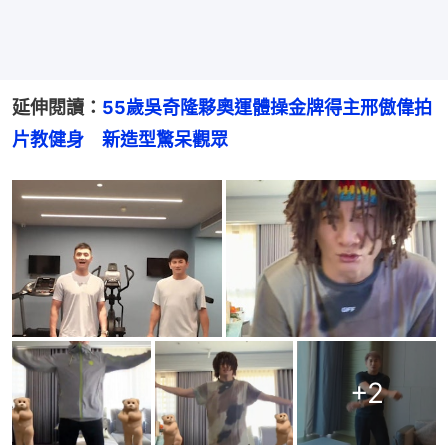
延伸閱讀：
55歲吳奇隆夥奧運體操金牌得主邢傲偉拍
片教健身　新造型驚呆觀眾
+
2