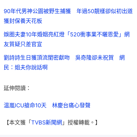
90年代男神公園被野生捕獲 年過50靚樣卻似初出道
獲封保養天花板
娛圈夫妻10年婚姻亮紅燈「520衝事業不曬恩愛」網
友質疑只差官宣
劉詩詩生日獲頂流閨密獻吻 吳奇隆卻未祝賀 網
民：姐夫你說話啊
延伸閱讀：
温嵐ICU搶命10天　林慶台痛心發聲
【本文獲「
TVBS新聞網
」授權轉載。】