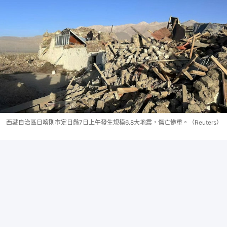
西藏自治區日喀則市定日縣7日上午發生規模6.8大地震，傷亡慘重。（Reuters）