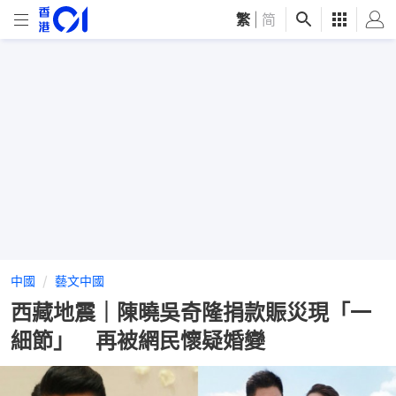
繁
|
简
中國
藝文中國
西藏地震｜陳曉吳奇隆捐款賑災現「一
細節」 再被網民懷疑婚變