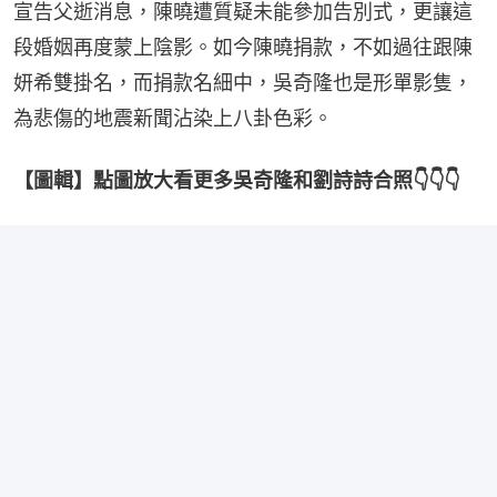
宣告父逝消息，陳曉遭質疑未能參加告別式，更讓這
段婚姻再度蒙上陰影。如今陳曉捐款，不如過往跟陳
妍希雙掛名，而捐款名細中，吳奇隆也是形單影隻，
為悲傷的地震新聞沾染上八卦色彩。
【圖輯】點圖放大看更多吳奇隆和劉詩詩合照👇👇👇