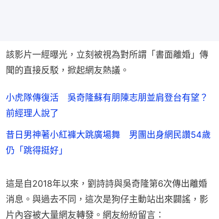
該影片一經曝光，立刻被視為對所謂「書面離婚」傳
聞的直接反駁，掀起網友熱議。
小虎隊傳復活 吳奇隆蘇有朋陳志朋並肩登台有望？
前經理人說了
昔日男神著小紅褲大跳廣場舞 男團出身網民讚54歲
仍「跳得挺好」
這是自2018年以來，劉詩詩與吳奇隆第6次傳出離婚
消息。與過去不同，這次是狗仔主動站出來闢謠，影
片內容被大量網友轉發。網友紛紛留言：