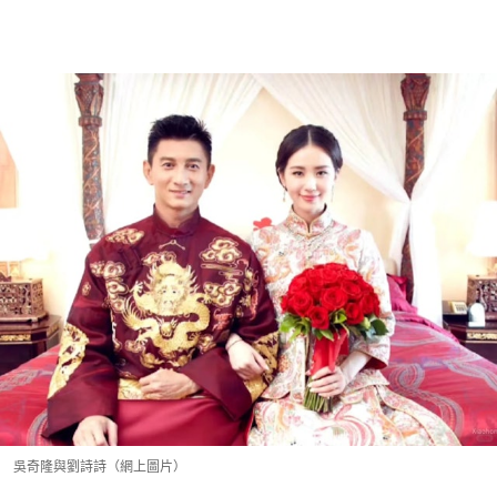
吳奇隆與劉詩詩（網上圖片）