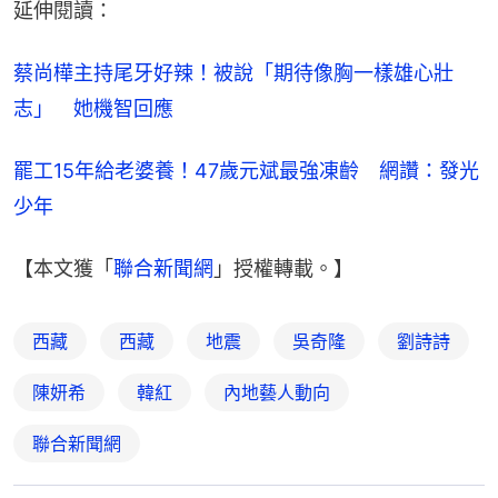
延伸閱讀：
蔡尚樺主持尾牙好辣！被說「期待像胸一樣雄心壯
志」　她機智回應
罷工15年給老婆養！47歲元斌最強凍齡　網讚：發光
少年
【本文獲「
聯合新聞網
」授權轉載。】
西藏
西藏
地震
吳奇隆
劉詩詩
陳妍希
韓紅
內地藝人動向
聯合新聞網