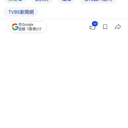
TVBS新聞網
10
在Google
追蹤《香港01》
4
0
0
1
0
國際
即時國際
熊本地震｜寶可夢捐1億日元協助災後重
建 網民讚爆：感動到哭