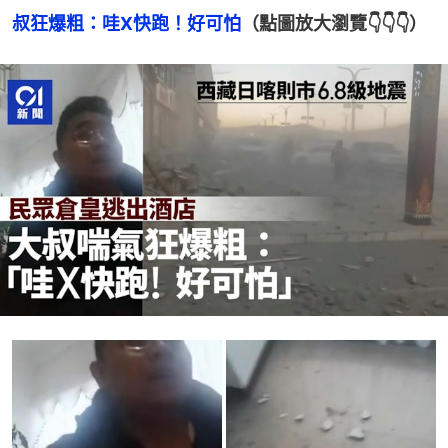
叔狂爆粗：哇X快跑！好可怕
（點圖放大瀏覽👇👇👇）