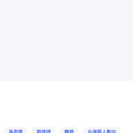
吳奇隆
劉詩詩
離婚
台灣藝人動向