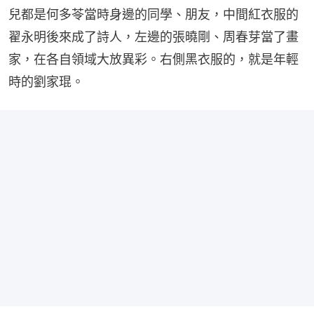
兒都是何多苓當時身邊的同學、朋友，中間紅衣服的
翟永明後來成了詩人，左邊的張曉剛、周春芽當了畫
家，在各自領域大放異彩。右側黑衣服的，就是年輕
時的劉家琨。