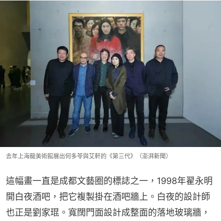
去年上海龍美術館展出何多苓與艾軒的《第三代》（澎湃新聞）
這幅畫一直是成都文藝圈的標誌之一，1998年翟永明
開白夜酒吧，把它複製掛在酒吧牆上。白夜的設計師
也正是劉家琨。寬闊門面設計成整面的落地玻璃牆，