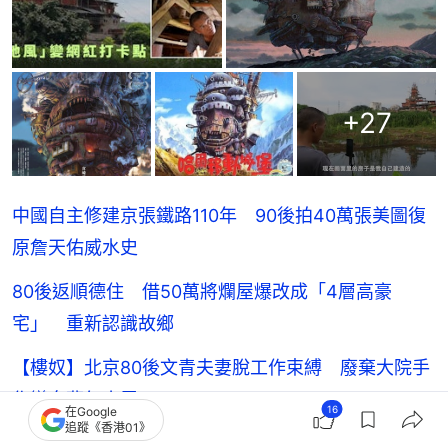
+
27
中國自主修建京張鐵路110年 90後拍40萬張美圖復
原詹天佑威水史
80後返順德住 借50萬將爛屋爆改成「4層高豪
宅」 重新認識故鄉
【樓奴】北京80後文青夫妻脫工作束縛 廢棄大院手
作變身夢幻小屋
16
在Google
追蹤《香港01》