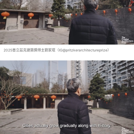
2025普立茲克建築獎得主劉家琨（IG@pritzkerarchitectureprize）