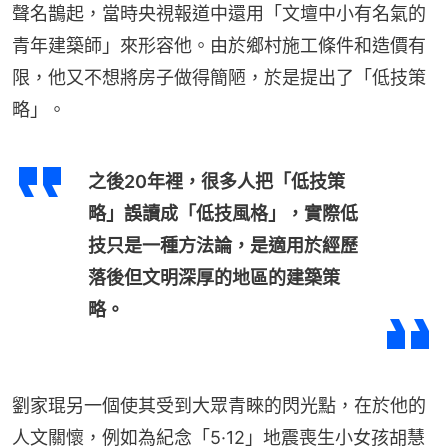
聲名鵲起，當時央視報道中還用「文壇中小有名氣的
青年建築師」來形容他。由於鄉村施工條件和造價有
限，他又不想將房子做得簡陋，於是提出了「低技策
略」。
之後20年裡，很多人把「低技策
略」誤讀成「低技風格」，實際低
技只是一種方法論，是適用於經歷
落後但文明深厚的地區的建築策
略。
劉家琨另一個使其受到大眾青睞的閃光點，在於他的
人文關懷，例如為紀念「5·12」地震喪生小女孩胡慧