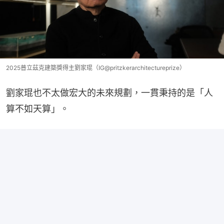
2025普立茲克建築獎得主劉家琨（IG@pritzkerarchitectureprize）
劉家琨也不太做宏大的未來規劃，一貫秉持的是「人
算不如天算」。