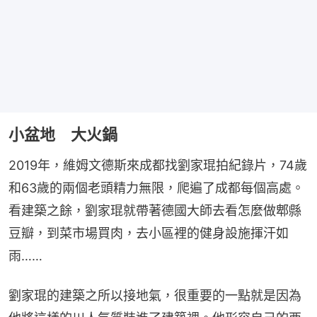
小盆地 大火鍋
2019年，維姆文德斯來成都找劉家琨拍紀錄片，74歲
和63歲的兩個老頭精力無限，爬遍了成都每個高處。
看建築之餘，劉家琨就帶著德國大師去看怎麼做郫縣
豆瓣，到菜市場買肉，去小區裡的健身設施揮汗如
雨……
劉家琨的建築之所以接地氣，很重要的一點就是因為