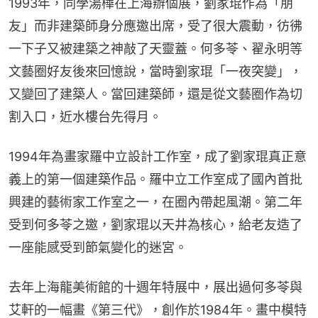
1993年，同學湯樺在上海辦個展，劉家琨作為「朋
友」而非建築師身分應邀出席，受了很大震動，彷彿
一下子又被建築之神敲了天靈蓋。何多苓、翟永明等
文藝圈好友後來回憶說，當時劉家琨「一夜突變」，
又變回了建築人。當回建築師，還是從文藝圈作為切
割入口，近水樓台先得月。
1994年為畫家羅中立設計工作室，成了劉家琨真正意
義上的第一個建築作品。羅中立工作室成了國內首批
興建的藝術家工作室之一，在圈內帶起風潮。第二年
受到何多苓之邀，劉家琨以天井為核心，給老友造了
一座能感受到節氣變化的迷宮。
去年上海龍美術館的十週年特展中，展出過何多苓與
艾軒的一幅畫《第三代》，創作於1984年。畫中模特