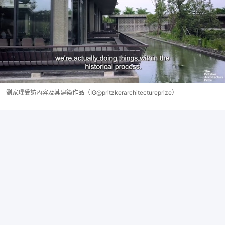
劉家琨受訪內容及其建築作品（IG@pritzkerarchitectureprize）