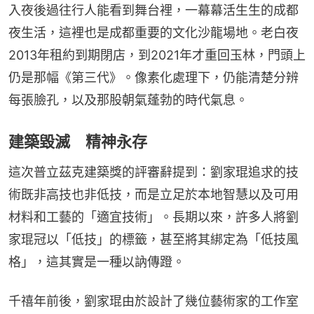
入夜後過往行人能看到舞台裡，一幕幕活生生的成都
夜生活，這裡也是成都重要的文化沙龍場地。老白夜
2013年租約到期閉店，到2021年才重回玉林，門頭上
仍是那幅《第三代》。像素化處理下，仍能清楚分辨
每張臉孔，以及那股朝氣蓬勃的時代氣息。
建築毀滅 精神永存
這次普立茲克建築獎的評審辭提到：劉家琨追求的技
術既非高技也非低技，而是立足於本地智慧以及可用
材料和工藝的「適宜技術」。長期以來，許多人將劉
家琨冠以「低技」的標籤，甚至將其綁定為「低技風
格」，這其實是一種以訥傳蹬。
千禧年前後，劉家琨由於設計了幾位藝術家的工作室