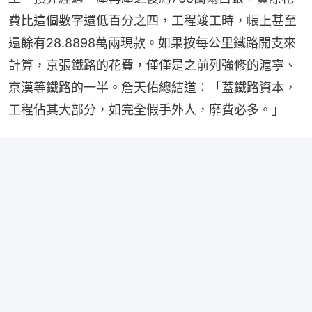
費比這個數字還低百分之四，工程竣工時，帳上甚至
還餘有28.8898萬兩現款。如果按每公里鐵路開支來
計算，京張鐵路的花費，僅僅是之前列強修的滬寧、
京漢等鐵路的一半。詹天佑總結道：「蓋鐵路資本，
工程佔其大部分，如完全假手外人，靡費必多。」