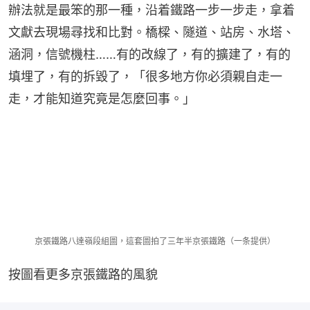
辦法就是最笨的那一種，沿着鐵路一步一步走，拿着
文獻去現場尋找和比對。橋樑、隧道、站房、水塔、
涵洞，信號機柱……有的改線了，有的擴建了，有的
填埋了，有的拆毀了，「很多地方你必須親自走一
走，才能知道究竟是怎麼回事。」
京張鐵路八達嶺段組圖，這套圖拍了三年半京張鐵路（一条提供）
按圖看更多京張鐵路的風貌