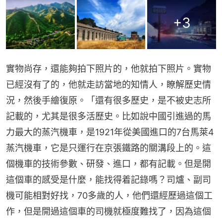
+
3
實物尚存，還能夠拍下照片的，他就拍下照片。實物
已經沒有了的，他就走訪當地的知情人，瞭解歷史情
況，然後手繪復原。「還有很多歷史，是不被史志所
記載的，尤其是很多活歷史。比如說中國引進過的馬
力最大的蒸汽機車，是1921年從美國進口的7台馬萊4
蒸汽機車，它是只運行在京張鐵路的關溝段上的。這
個機車的技術參數、研發、進口，都有記載。但是開
這個車的感受是什麼，能找得着記錄嗎？司爐、副司
機可能相對好找，70多歲的人，他們還經歷過這個工
作，但是開過這個車的司機就極度難找了，因為這個