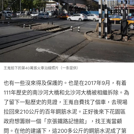
王嵬拍下的第40萬張火車沿線照片（一条提供）
也有一些沒來得及保護的。也是在2017年9月，有着
111年歷史的南沙河大橋和北沙河大橋被相繼拆除。為
了留下一點歷史的見證，王嵬自費找了個車，去現場
拉回來210公斤的百年鋼筋水泥。正好後來下花園區
政府想籌辦一個「京張鐵路記憶館」，找王嵬當顧
問。在他的建議下，這200多公斤的鋼筋水泥成了第