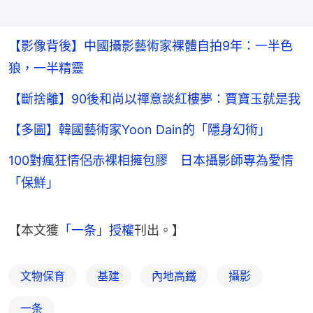
【影像背後】中國攝影藝術家裸體自拍9年：一半色
狼，一半精靈
【斷捨離】90後和尚以禪意談紅樓夢：賈寶玉就是我
【多圖】韓國藝術家Yoon Dain的「隱身幻術」
100對瘋狂情侶赤裸相擁包膠 日本攝影師專為愛情
「保鮮」
【本文獲
「一条」
授權
刊出。】
文物保育
基建
內地高鐵
攝影
一条