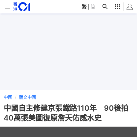
繁
|
简
中國
藝文中國
中國自主修建京張鐵路110年 90後拍
40萬張美圖復原詹天佑威水史