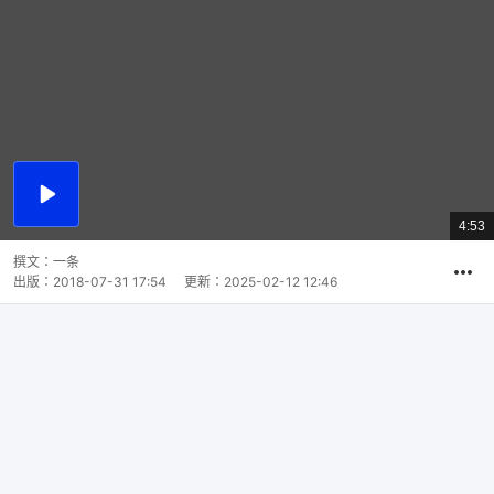
播
放
4:53
總
影
共
片
時
撰文：
一条
間
出版：
2018-07-31 17:54
更新：
2025-02-12 12:46