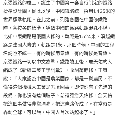
京張鐵路的竣工，誕生了中國第一套自行制定的鐵路
標準設計圖。從此以後，中國鐵路統一採用1.435米的
世界標準軌距。在此之前，列強各國在中國修鐵路
時，各按各的標準，導致中國的鐵路軌距混亂不堪，
比如中東鐵路是俄國人修的，軌距是1.524米，滇越鐵
路是法國人修的，軌距是1米。那個時候，中國的工程
名詞也不統一，有的時候用意譯，有的時候是音譯。
京張鐵路一切以中文為準，鐵路竣工後，詹天佑約人
編成了《新編華英工學詞彙》，收詞萬餘條。王嵬
說：「人家認為中國是農業國家，都是一幫農民，不
懂得這個機械大工業是怎麼回事，即使你有了先進的
設備，你也沒有這個腦子。慈禧讓詹天佑修，詹天佑
把這個事做得非常漂亮，把這條路修成了。在當時是
轟動全球，可以說，中國人首次站起來了。」