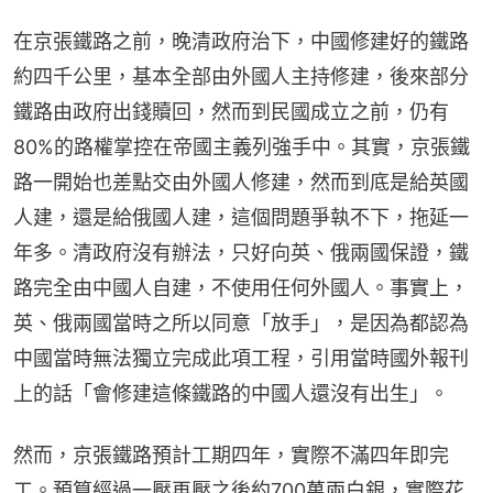
在京張鐵路之前，晚清政府治下，中國修建好的鐵路
約四千公里，基本全部由外國人主持修建，後來部分
鐵路由政府出錢贖回，然而到民國成立之前，仍有
80%的路權掌控在帝國主義列強手中。其實，京張鐵
路一開始也差點交由外國人修建，然而到底是給英國
人建，還是給俄國人建，這個問題爭執不下，拖延一
年多。清政府沒有辦法，只好向英、俄兩國保證，鐵
路完全由中國人自建，不使用任何外國人。事實上，
英、俄兩國當時之所以同意「放手」，是因為都認為
中國當時無法獨立完成此項工程，引用當時國外報刊
上的話「會修建這條鐵路的中國人還沒有出生」。
然而，京張鐵路預計工期四年，實際不滿四年即完
工。預算經過一壓再壓之後約700萬兩白銀，實際花