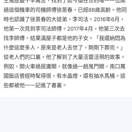
王嵬歷盡千辛萬苦，找到了如今還在世的唯一一位開
過這個機車的司機師傅徐景春，已經88歲高齡。他同
時也認識了徐景春的大徒弟，李司法。2016年6月，
他第一次見到李司法師傅。2017年4月，他第三次去
找李師傅，結果滿屋子都是他的子女。「我還納悶為
什麼這麼多人，原來是老人去世了，剛剛下葬完。」 
從老人們的口裏，他了解到了大量活靈活現的故事。
例如，開火車過居庸關，就像過一趟鬼門關，南口萬
國飯店曾經時髦得很，有水晶燈，還有抽水馬桶。這
些都被他一一記進了書裏。