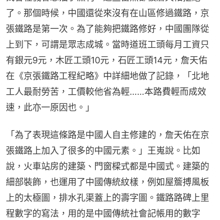
了。那個時候，中國還從來沒有在山區修過鐵路，京
張鐵路是第一次。為了能夠把鐵路修好，中國團隊從
上到下，可謂是眾志成城。當時道班工頭每月工資只
有銀元9元，木匠工頭10元，石匠工頭14元，詹天佑
在《京張鐵路工程紀略》中詳細地做了記錄，「北地
工人最耐勞苦，工價較他省為輕……本路費輕而成效
速，此亦一原因也。」
「為了表現這條路是中國人自主修建的，詹天佑在京
張鐵路上加入了很多的中國元素。」王嵬說。比如
說，火車站房的建築、門窗樑式都是中國式。建築的
細部裝飾，也運用了中國傳統紋樣，例如屋簷搏風板
上的太極圖，排水孔渠蓋上的壽字圖。鐵路路碑上里
程數字的寫法，用的是中國傳統社會記帳用的數字