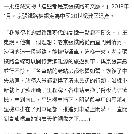
一批館藏文物「這些都是京張鐵路的文脈。」2018年
1月，京張鐵路被認定為中國20世紀建築遺產。
「我覺得老的鐵路跟現代的高鐵一點都不衝突。」王
嵬說。他有一個理想：老京張鐵路從西直門到清河、
沙河的這一段鐵路，能恢復通車，這樣一來，老京張
鐵路全線可以開行清潔能源的旅遊列車，與京張高鐵
並行不悖。「各車站的老站房都修舊如舊，恢復了中
央站匾，站務人員都更換了清末民初的行頭，沿線重
新栽上了蘇州碼子里程牌，各車站更換了臂板式信號
機，車到南口，平道機車摘下，關溝段專用的馬萊4
型機車掛在了列車尾部，推進列車駛上關溝，一直開
到青龍橋車站的詹天佑銅像之下……」