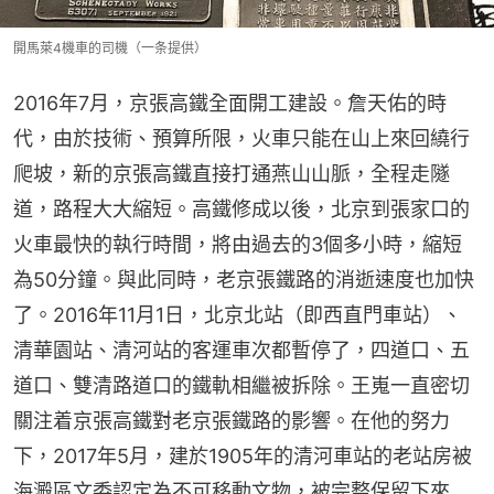
開馬萊4機車的司機（一条提供）
2016年7月，京張高鐵全面開工建設。詹天佑的時
代，由於技術、預算所限，火車只能在山上來回繞行
爬坡，新的京張高鐵直接打通燕山山脈，全程走隧
道，路程大大縮短。高鐵修成以後，北京到張家口的
火車最快的執行時間，將由過去的3個多小時，縮短
為50分鐘。與此同時，老京張鐵路的消逝速度也加快
了。2016年11月1日，北京北站（即西直門車站）、
清華園站、清河站的客運車次都暫停了，四道口、五
道口、雙清路道口的鐵軌相繼被拆除。王嵬一直密切
關注着京張高鐵對老京張鐵路的影響。在他的努力
下，2017年5月，建於1905年的清河車站的老站房被
海澱區文委認定為不可移動文物，被完整保留下來