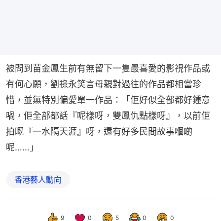
被問到苗金鳳生前有無留下一隻最喜愛的影視作品或
有何心願，劉祿永笑言母親對過往的作品都相當珍
惜，並無特別偏愛單一作品：「佢好似全部都好鍾意
喎，佢全部都話『呢樣呀，雙鳳仇點樣呀』，以前佢
拍嘅『一水隔天涯』呀，還有好多民間故事嗰啲
呢……」
香港藝人動向
9
0
5
0
0