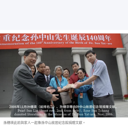
孫穗瑛此前與家人一起像孫中山故居紀念館捐贈文獻。