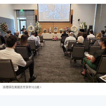
孫穗瑛在美國去世享年103歲。