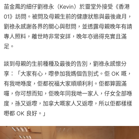
苗金鳳的細仔劉祿永（Kevin）於靈堂外接受《香港
01》訪問。被問及母親生前的健康狀態與最後歲月，
劉祿永感謝各界的關心與慰問，並透露母親晚年有請
專人照料，離世時非常安詳，晚年亦過得充實且滿
足。
談到母親的生前種種及最後的告別，劉祿永感懷分
享：「大家有心，嚟參加我媽個告別式。佢 OK 嘅，
有我哋喺度，佢都祝福大家順順利利。佢都算圓滿
囉，你可想而知，佢晚年同我哋一家人，仔女全部喺
度，孫又返嚟，加拿大嘅家人又返嚟，所以佢都樣樣
嘢都 OK 良好。」