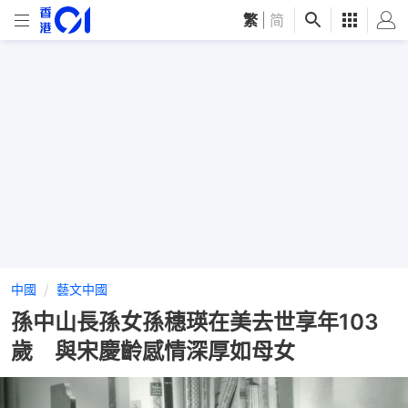
繁
|
简
中國
藝文中國
孫中山長孫女孫穗瑛在美去世享年103
歲 與宋慶齡感情深厚如母女