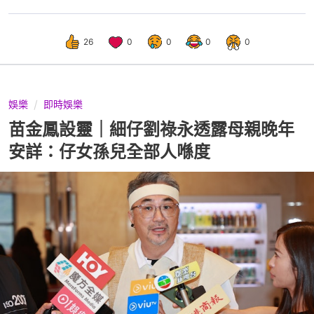
26
0
0
0
0
娛樂
即時娛樂
苗金鳳設靈｜細仔劉祿永透露母親晚年
安詳：仔女孫兒全部人喺度