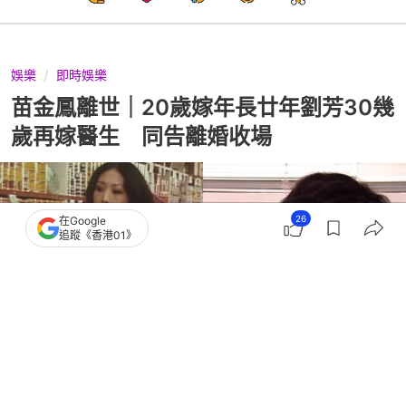
娛樂
即時娛樂
苗金鳳離世｜20歲嫁年長廿年劉芳30幾
歲再嫁醫生 同告離婚收場
26
在Google
追蹤《香港01》
撰文：
胡凱欣