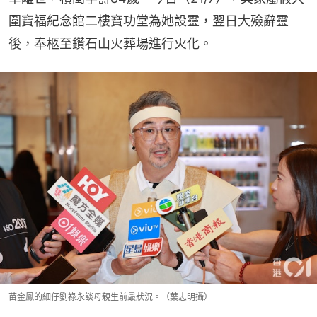
圍寶福紀念館二樓寶功堂為她設靈，翌日大殮辭靈
後，奉柩至鑽石山火葬場進行火化。
苗金鳳的細仔劉祿永談母親生前最狀況。（葉志明攝）