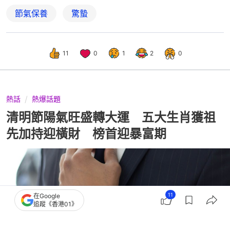
節氣保養
驚蟄
11
0
1
2
0
熱話
熱爆話題
清明節陽氣旺盛轉大運 五大生肖獲祖
先加持迎橫財 榜首迎暴富期
11
在Google
追蹤《香港01》