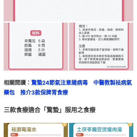
相關閱讀：
驚蟄24節氣注意腸病毒　中醫教製袪病氣
藥包　推介3款保脾胃食療
三款食療適合「驚蟄」服用之食療