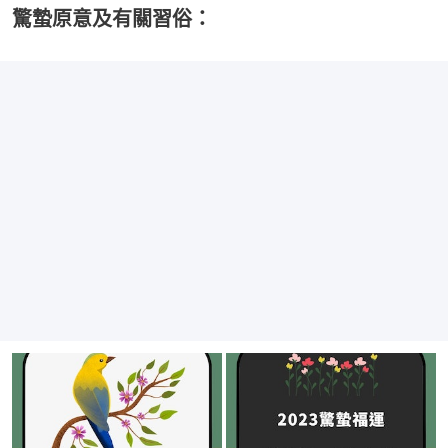
驚蟄原意及有關習俗：