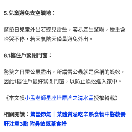
5.兒童避免去空礦地：
驚蟄日兒童外出若聽見雷聲，容易產生驚嚇，嚴重會
啼哭不停，若天氣陰天僅量避免外出。
6.1樓住戶緊閉門窗：
驚蟄之日雷公蟲盡出，所謂雷公蟲就是俗稱的蜈蚣，
因此1樓住戶最好緊閉門窗，以防止蜈蚣進入家中。
《本文獲
小孟老師星座塔羅牌之清水孟
授權轉載》
相關閱讀：
驚蟄節氣｜某體質忌吃辛熱食物中醫教養
肝注意3點 附鼻敏感茶食譜