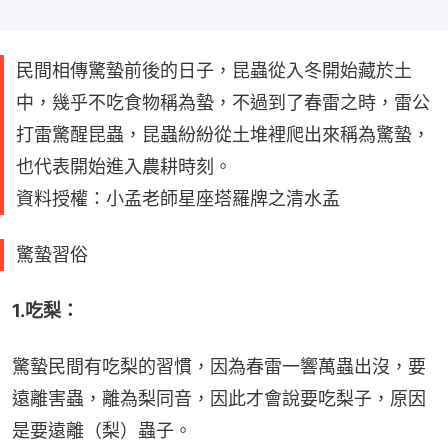
民間相傳驚蟄前後的日子，昆蟲從入冬開始藏於土
中，幾乎不吃食物稱為蟄，不過到了春雷之時，雷公
打雷驚醒昆蟲，昆蟲紛紛從土堆裡爬出來稱為驚蟄，
也代表開始進入農耕時刻。
資料授權：小孟老師星座塔羅牌之清水孟
驚蟄習俗
1.吃梨：
驚蟄民間有吃梨的習慣，因為春雷一響萬蟲出沒，要
遠離害蟲，離為梨同音，因此才會說要吃梨子，原因
是要遠離（梨）蟲子。