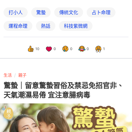
打小人
驚蟄
傳統文化
占卜命理
運程命理
熱話
科技紫微網
10
0
0
0
1
生活
親子
驚蟄｜留意驚蟄習俗及禁忌免招官非、
天氣潮濕易倦 宜注意腸病毒