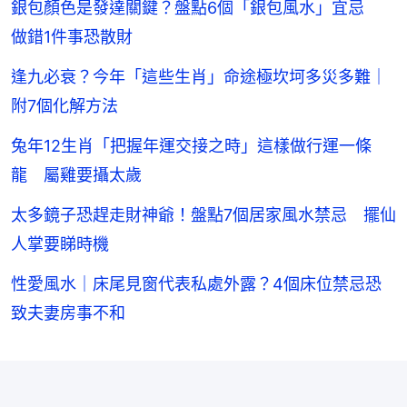
銀包顏色是發達關鍵？盤點6個「銀包風水」宜忌
做錯1件事恐散財
逢九必衰？今年「這些生肖」命途極坎坷多災多難｜
附7個化解方法
兔年12生肖「把握年運交接之時」這樣做行運一條
龍 屬雞要攝太歲
太多鏡子恐趕走財神爺！盤點7個居家風水禁忌 擺仙
人掌要睇時機
性愛風水｜床尾見窗代表私處外露？4個床位禁忌恐
致夫妻房事不和