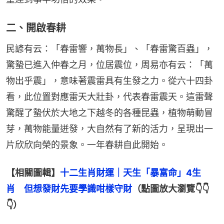
二、開啟春耕
民諺有云：「春雷響，萬物長」、「春雷驚百蟲」，
驚蟄已進入仲春之月，位居震位，周易亦有云：「萬
物出乎震」，意味著震雷具有生發之力。從六十四卦
看，此位置對應雷天大壯卦，代表春雷震天。這雷聲
驚醒了蟄伏於大地之下越冬的各種昆蟲，植物萌動冒
芽，萬物能量迸發，大自然有了新的活力，呈現出一
片欣欣向榮的景象。一年春耕自此開始。
【相關圖輯】
十二生肖財運｜天生「暴富命」4生
肖　但想發財先要學識咁樣守財
（點圖放大瀏覽👇👇
👇）