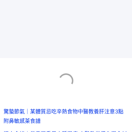
驚蟄節氣｜某體質忌吃辛熱食物中醫教養肝注意3點
附鼻敏感茶食譜