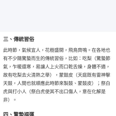
三、傳統習俗
此時節，氣候宜人，花樹盛開，飛鳥齊鳴。在各地也
有不少隨驚蟄而生的傳統習俗，比如：吃梨（驚蟄節
氣，乍暖還寒，易讓人上火而口乾舌燥，身體不適，
故有吃梨去火清熱之舉），蒙鼓皮（天庭既有雷神擊
天鼓，人間也就順應此時節來製鼓、蒙鼓皮）；祭白
虎與打小人（祭白虎使其不出口傷人，意在化解是
非）。
四、驚蟄福運