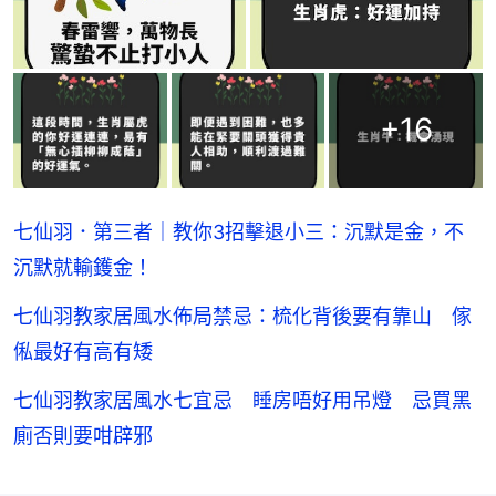
+
16
七仙羽．第三者｜教你3招擊退小三：沉默是金，不
沉默就輸鑊金！
七仙羽教家居風水佈局禁忌：梳化背後要有靠山 傢
俬最好有高有矮
七仙羽教家居風水七宜忌 睡房唔好用吊燈 忌買黑
廁否則要咁辟邪