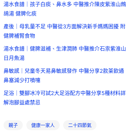
湯水食譜｜孩子白痰、鼻水多 中醫推介陳皮紫淮山鷓
鴣湯 健脾化痰
產後｜母乳量不足 中醫從3方面解決新手媽媽困擾 附
健脾補腎食物
湯水食譜｜健脾滋補、生津潤肺 中醫推介石祟紫淮山
日月魚湯
鼻敏感｜兒童冬天易鼻敏感發作 中醫分享2款茶飲通
鼻塞減少打噴嚏
足浴｜雙腳冰冷可試2大足浴配方中醫分享5種材料詳
解泡腳益處禁忌
親子
健康一家人
二十四節氣