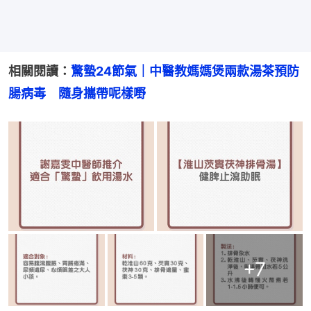
相關閱讀：
驚蟄24節氣｜中醫教媽媽煲兩款湯茶預防
腸病毒　隨身攜帶呢樣嘢
+
7