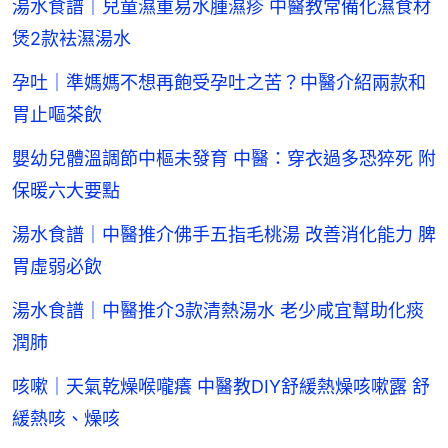
湯水食譜｜兒童濕重易水腫濕疹 中醫教常備化濕食材
煲2款袪濕湯水
孕吐｜準媽媽不想再飽受孕吐之苦？中醫介紹兩款和
胃止嘔茶飲
嬰幼兒體溫調節中樞未發育 中醫：穿衣過多恐猝死 附
保暖六大要點
湯水食譜｜中醫推介佛手五指毛桃湯 改善消化能力 脾
胃虛弱必飲
湯水食譜｜中醫推介3款清熱湯水 老少咸宜幫助化痰
潤肺
咳嗽｜天氣乾燥喉嚨癢 中醫教DIY舒緩熱燥咳嗽露 舒
緩熱咳、燥咳