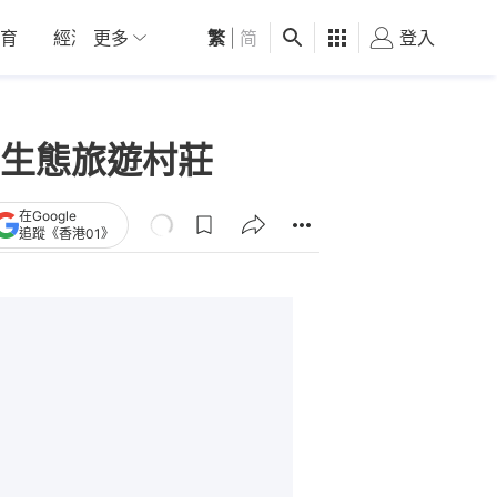
育
經濟
更多
01深圳
繁
觀點
|
简
健康
好食玩飛
登入
女
生態旅遊村莊
在Google
追蹤《香港01》