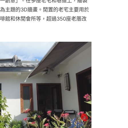
一創意」。在多座老宅和巷道上，繪製
為主題的3D牆畫。閒置的老宅主要用於
啡館和休閒會所等，超過350座老厝改