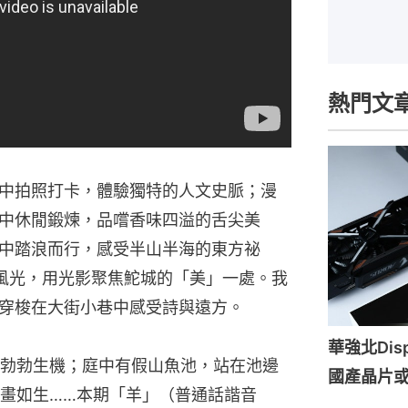
熱門文
中拍照打卡，體驗獨特的人文史脈；漫
中休閒鍛煉，品嚐香味四溢的舌尖美
中踏浪而行，感受半山半海的東方祕
風光，用光影聚焦鮀城的「美」一處。我
穿梭在大街小巷中感受詩與遠方。
華強北Di
勃勃生機；庭中有假山魚池，站在池邊
國產晶片
畫如生……本期「羊」（普通話諧音