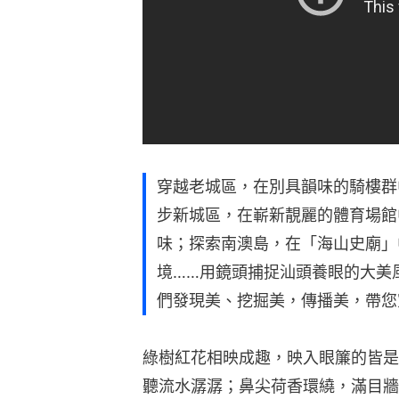
穿越老城區，在別具韻味的騎樓群
步新城區，在嶄新靚麗的體育場館
味；探索南澳島，在「海山史廟」
境……用鏡頭捕捉汕頭養眼的大美
們發現美、挖掘美，傳播美，帶您
綠樹紅花相映成趣，映入眼簾的皆是
聽流水潺潺；鼻尖荷香環繞，滿目牆