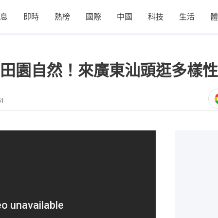
息
即時
熱榜
國際
中國
科技
生活
體
田園自然！來廣東汕頭逛多樣性
51