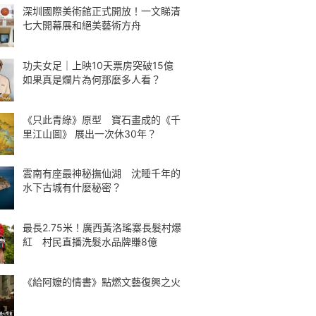
深圳國際美術館正式開放！一文睇清
七大開幕展和絕美藝術方舟
功夫女足｜上映10天票房突破15億
如果真是爛片為何那麼多人看？
《只此青綠》原型 寶石畫成的《千
里江山圖》 展出一次休30年？
雲南有座最神秘撫仙湖 沈睡千年的
水下古城有什麼秘密？
最長2.75米！廣西黃洛瑤寨長髮村爆
紅 村民直播洗髮水品牌賺8億
《給阿嬤的情書》點燃文藝復興之火