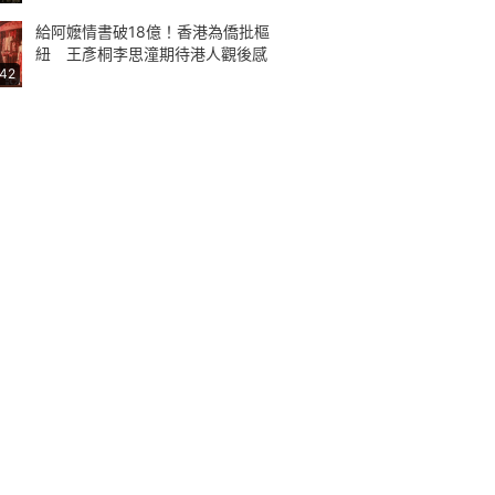
給阿嬤情書破18億！香港為僑批樞
紐 王彥桐李思潼期待港人觀後感
:42