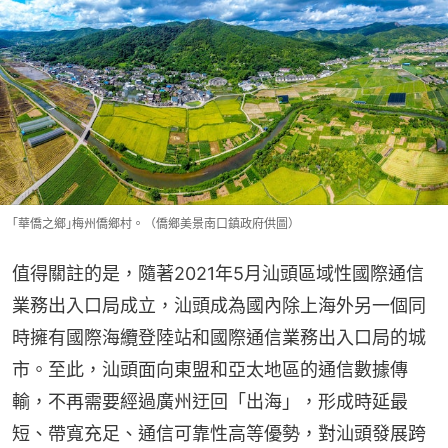
｢華僑之鄉｣梅州僑鄉村。（僑鄉美景南口鎮政府供圖）
值得關註的是，隨著2021年5月汕頭區域性國際通信
業務出入口局成立，汕頭成為國內除上海外另一個同
時擁有國際海纜登陸站和國際通信業務出入口局的城
市。至此，汕頭面向東盟和亞太地區的通信數據傳
輸，不再需要經過廣州迂回「出海」，形成時延最
短、帶寬充足、通信可靠性高等優勢，對汕頭發展跨