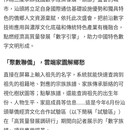
市，汕頭將立足自身國際通信基礎設施優勢和獨具特
色的僑鄉人文資源稟賦，依托此次盛會，把前沿數字
技術應用與濃厚文化底蘊和傳統特色產業有機融合，
點燃經濟高質量發展「數字引擎」，助力中國特色數
字文明形成。
「聚數聯僑」，雲端家園解鄉愁
直接在屏幕上輸入祖先的名字，系統就能快速查詢到
祖先的祖籍地、對應的宗族族譜、家族傳承脈絡的可
視化樹狀圖等；點擊族譜，還能查詢祖先的出生年
份、人物生平、家庭成員等信息……這是今年6月份汕
頭華僑經濟文化合作試驗區（以下簡稱「試驗區」）
在「高質量發展調研行」期間向記者展示的「數字族