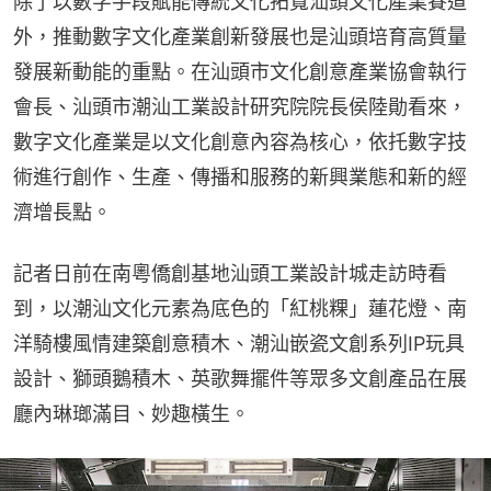
除了以數字手段賦能傳統文化拓寬汕頭文化產業賽道
外，推動數字文化產業創新發展也是汕頭培育高質量
發展新動能的重點。在汕頭市文化創意產業協會執行
會長、汕頭市潮汕工業設計研究院院長侯陸勛看來，
數字文化產業是以文化創意內容為核心，依托數字技
術進行創作、生產、傳播和服務的新興業態和新的經
濟增長點。
記者日前在南粵僑創基地汕頭工業設計城走訪時看
到，以潮汕文化元素為底色的「紅桃粿」蓮花燈、南
洋騎樓風情建築創意積木、潮汕嵌瓷文創系列IP玩具
設計、獅頭鵝積木、英歌舞擺件等眾多文創產品在展
廳內琳瑯滿目、妙趣橫生。