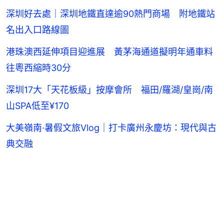
深圳好去處｜深圳地鐵直達逾90熱門商場 附地鐵站
名出入口路線圖
港珠澳西延伸項目迎進展 黃茅海通道擬明年通車料
往粵西縮時30分
深圳17大「天花板級」按摩會所 福田/羅湖/皇崗/南
山SPA低至¥170
大美嶺南·暑假文旅Vlog｜打卡廣州永慶坊：現代與古
典交融