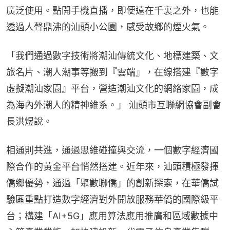
廣泛使用。點開手機直播，即便遠在千裏之外，也能
透過人聲鼎沸的汕頭小公園，感受故鄉的煙火氣。
「我們通過數字技術將潮汕傳統文化、地標建築、文
旅名片、潮人潮事等搬到『雲端』，在線搭建『數字
虛擬潮汕家園』平台，營造潮汕文化的網絡家園，成
為海內外潮人的精神維系。」 汕頭市互聯網協會副會
長洪煜說。
相通則共進，通過思維碰撞與交流，一個數字經濟國
際合作的黃金平台悄然搭建。近年來，汕頭積極發揮
僑鄉優勢，通過「聚數聯僑」的創新探索，在華僑試
驗區重點打造數字經濟對外開放服務華僑的國際級平
台；構建「AI+5G」應用算法應用推廣和區域數據中