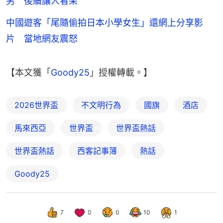
男 後續讓人看呆
中國遊客「尾隨偷拍日本小學女生」還網上分享影
片 當地網友震怒
【本文獲「
Goody25
」授權轉載。】
2026世界盃
不文明行為
國旗
酒店
馬來西亞
世界盃
世界盃熱話
世界盃熱話
西客記事簿
熱話
Goody25
7
0
0
10
1