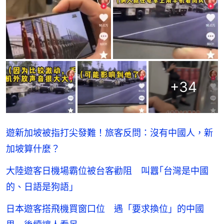
+
34
遊新加坡被指打尖發難！旅客反問：沒有中國人，新
加坡算什麼？
大陸遊客日機場霸位被台客勸阻 叫囂｢台灣是中國
的、日語是狗語｣
日本遊客搭飛機買窗口位 遇「要求換位」的中國