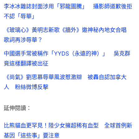
李冰冰雜誌封面涉用「邪龍圖騰」 攝影師道歉後拒
不認「辱華」
《玻璃心》黃明志新歌《牆外》邀神秘內地女合唱
歌詞再涉辱華？
中國選手常被稱作「YYDS（永遠的神）」 吳克群
竟這樣翻譯被出征
《尚氣》劉思慕辱華風波惹激辯 被轟自認加拿大
人 粉絲微博反擊
延伸閱讀：
比熊貓血更罕見！陸少女擁超稀有血型　全球首例新
基因「這些事」要注意