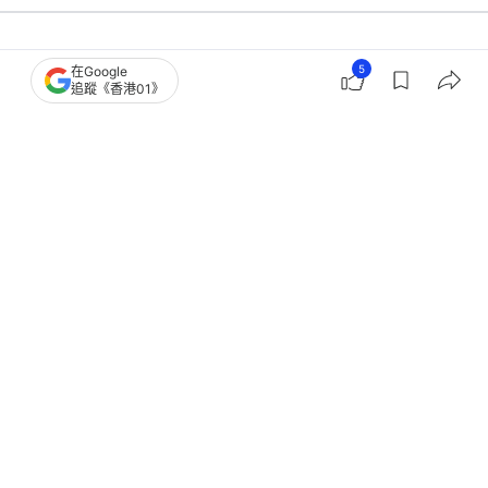
5
在Google
中國
即時中國
追蹤《香港01》
世界盃2026｜賽場現旭日旗 解放軍
媒：綠茵場容不下軍國主義遺存
撰文：
許祺安
出版：
2026-06-23 19:00
更新：
2026-06-23 19:00