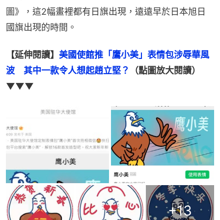
圖》，這2幅畫裡都有日旗出現，遠遠早於日本旭日
國旗出現的時間。
【延伸閱讀】
美國使館推「鷹小美」表情包涉辱華風
波　其中一款令人想起趙立堅？
（點圖放大閱讀）
▼▼▼
+
13