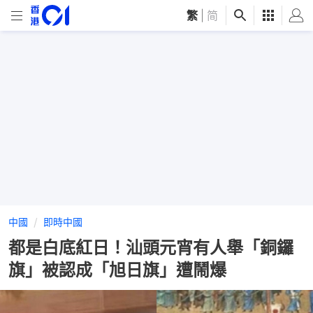
繁
|
简
中國
即時中國
都是白底紅日！汕頭元宵有人舉「銅鑼
旗」被認成「旭日旗」遭鬧爆