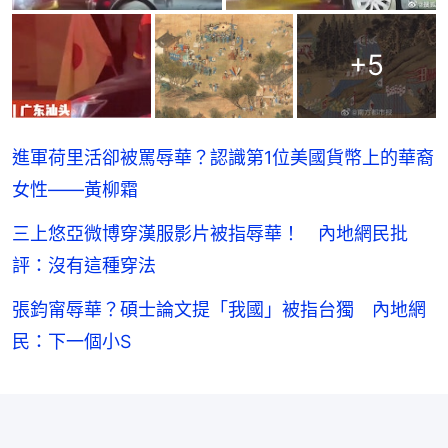
+
5
進軍荷里活卻被罵辱華？認識第1位美國貨幣上的華裔
女性——黃柳霜
三上悠亞微博穿漢服影片被指辱華！ 內地網民批
評：沒有這種穿法
張鈞甯辱華？碩士論文提「我國」被指台獨 內地網
民：下一個小S