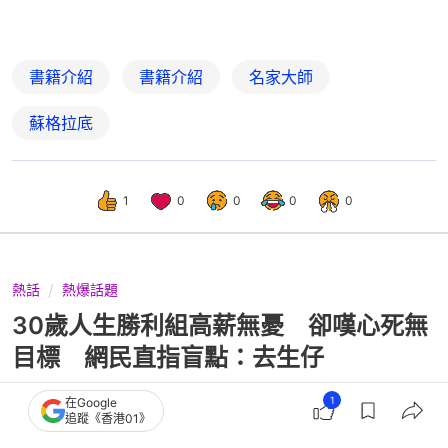
書籍介紹
書籍介紹
名家大師
蘇格拉底
1
0
0
0
0
熱話
熱爆話題
30歲人生勝利組高薪無憂 卻嘆心死無
目標 網民直指盲點：去生仔
1
在Google
追蹤《香港01》