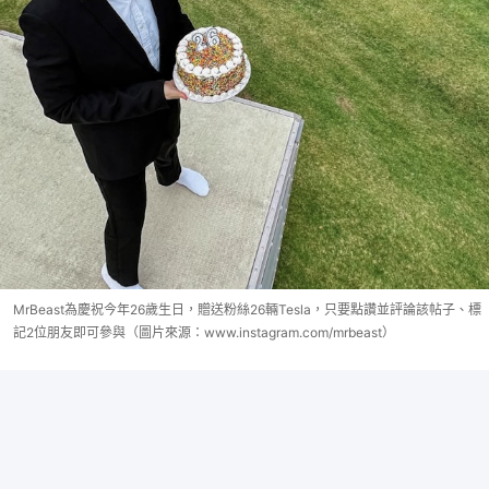
MrBeast為慶祝今年26歲生日，贈送粉絲26輛Tesla，只要點讚並評論該帖子、標
記2位朋友即可參與（圖片來源：www.instagram.com/mrbeast）