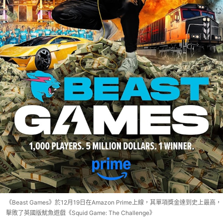
《Beast Games》於12月19日在Amazon Prime上線，其單項獎金達到史上最高，
擊敗了英國版魷魚遊戲《Squid Game: The Challenge》