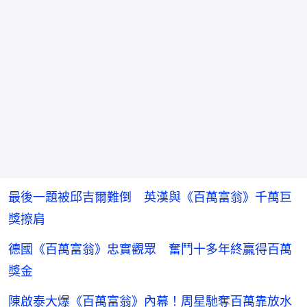
最後一題被邱吉爾難倒 英漢與《百萬富翁》千萬巨
獎擦肩
德國《百萬富翁》忠實觀眾 奮鬥十多年終贏得百萬
獎金
陳啟泰大爆《百萬富翁》內幕！周星馳奪百萬靠放水