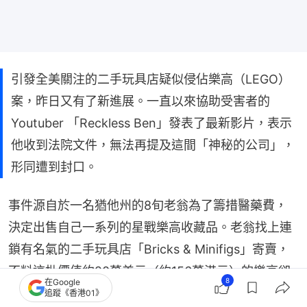
引發全美關注的二手玩具店疑似侵佔樂高（LEGO）
案，昨日又有了新進展。一直以來協助受害者的
Youtuber 「Reckless Ben」發表了最新影片，表示
他收到法院文件，無法再提及這間「神秘的公司」，
形同遭到封口。
事件源自於一名猶他州的8旬老翁為了籌措醫藥費，
決定出售自己一系列的星戰樂高收藏品。老翁找上連
鎖有名氣的二手玩具店「Bricks & Minifigs」寄賣，
不料這批價值約20萬美元（約156萬港元）的樂高卻
8
在Google
就此人間蒸發，老翁一毛錢都沒能拿到。
追蹤《香港01》