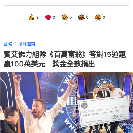
8
0
0
0
0
國際
環球趣聞
賓艾佛力組隊《百萬富翁》答對15道題
贏100萬美元 獎金全數捐出