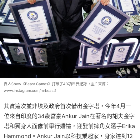
真人Show《Beast Games》打破了40項世界紀錄（圖片來源：
www.instagram.com/mrbeast）
其實這次並非埃及政府首次借出金字塔，今年4月一
位來自印度的34歲富豪Ankur Jain在著名的胡夫金字
塔和獅身人面像前舉行婚禮，迎娶前摔角女選手Erika 
Hammond。Ankur Jain以科技業起家，身家達到12