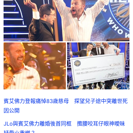
賓艾佛力登報痛悼83歲慈母 探望兒子途中突離世死
因公開
JLo與賓艾佛力離婚後首同框 攬腰咬耳仔眼神曖昧