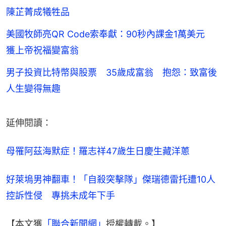
陳芷菁成犧牲品
美國牧師亮QR Code索奉獻：90秒內課金1萬美元
獲上帝祝福變富翁
男子投資比特幣與股票 35歲成富翁 抱怨：致富後
人生變得無趣
延伸閱讀：
母罹阿茲海默症！羅志祥47歲生日慶生藏洋蔥
好萊塢男神翻車！「自殺突擊隊」傑瑞德雷托遭10人
控訴性侵　專挑未成年下手
【本文獲
「聯合新聞網」
授權轉載。】