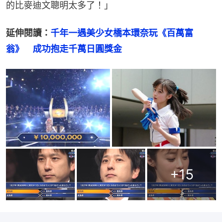
的比麥迪文聰明太多了！」
延伸閱讀：
千年一遇美少女橋本環奈玩《百萬富
翁》　成功抱走千萬日圓獎金
+
15