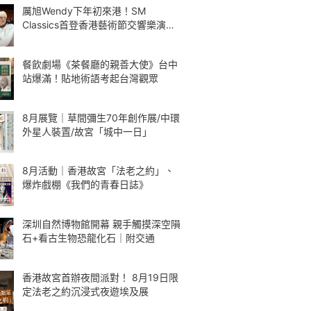
厲旭Wendy下年初來港！SM
Classics首登香港藝術節交響樂演繹
Kpop
餐飲劇場《茶餐廳的親善大使》台中
站爆滿！貼地術語考起台灣觀眾
8月展覽｜草間彌生70年創作展/中環
外星人裝置/故宮「城中一日」
8月活動｜香港故宮「法老之約」、
爆炸戲棚《我們的青春日誌》
深圳自然博物館開幕 親手觸摸深空隕
石+看古生物恐龍化石｜附交通
香港故宮首辦夜間派對！ 8月19日限
定法老之約沉浸式夜遊埃及展