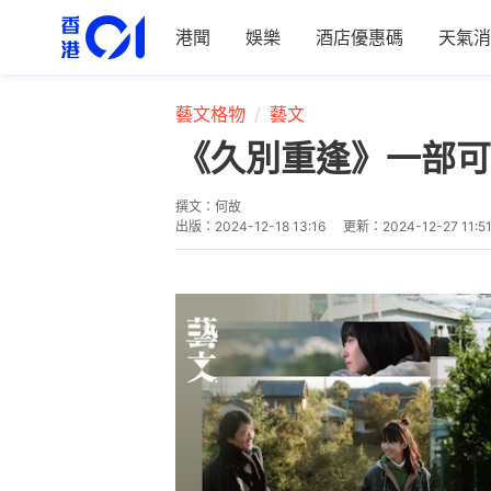
港聞
娛樂
酒店優惠碼
天氣消
藝文格物
藝文
《久別重逢》一部可
撰文：
何故
出版：
2024-12-18 13:16
更新：
2024-12-27 11:5