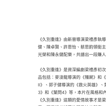
《久別重逢》由新晉導演梁禮彥執導
健、陳卓賢、許恩怡、蔡思韵領銜主
光榮和陳永健配樂，共譜出一段賺人
《久別重逢》是資深編劇梁禮彥初次
品包括：麥浚龍導演的《殭屍》和《
II》、郭子健導演的《救火英雄》、
3》和《葉問4》等，本片在風格和
《久別重逢》這類的愛情故事才是梁