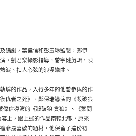
及編劇，葉偉信和彭玉琳監製，鄭伊
演，劉君樂攝影指導，曾宇健剪輯，陳
熱淚、扣人心弦的浪漫戀曲。
執導的作品，入行多年的他曾參與的作
復仇者之死》、鄭保瑞導演的《殺破狼
葉偉信導演的《殺破狼·貪狼》、《葉問
內容上，跟上述的作品南轅北轍，原來
禮彥最喜歡的題材，他保留了這份初