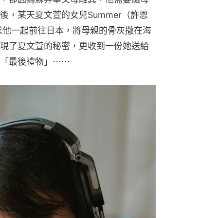
，某天夏文萱的女兒Summer（許恩
求他一起前往日本，將母親的骨灰撒在海
現了夏文萱的秘密，更收到一份她送給
「最後禮物」⋯⋯