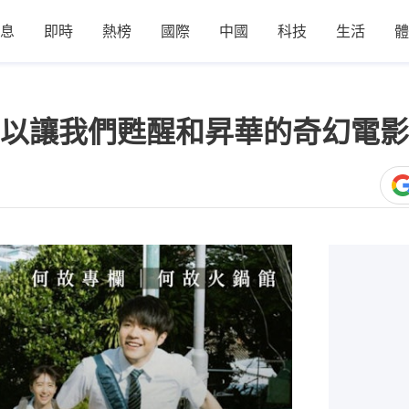
息
即時
熱榜
國際
中國
科技
生活
體
以讓我們甦醒和昇華的奇幻電影
1