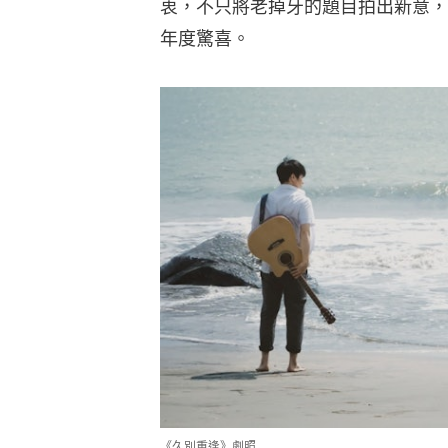
衷，不只將老掉牙的題目拍出新意，
年度驚喜。
《久別重逢》劇照