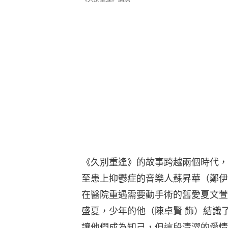
《久別重逢》的故事跨越兩個時代，
至患上抑鬱症的音樂人蘇昇華（鄭伊
在醫院重遇需要動手術的舊愛夏文萱
盛夏，少年的他（陳卓賢 飾）結識
讓他們成為知己，但這段清澀的愛情