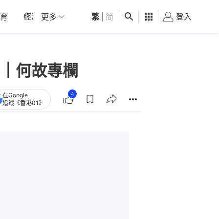
育
經濟
更多
01深圳
繁
觀點
|
简
健康
好食玩飛
登入
女
｜何故專欄
4
在Google
追蹤《香港01》