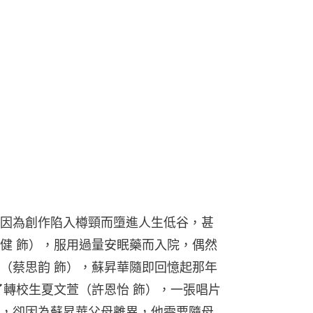
因為創作陷入樽頸而墮進人生低谷，甚
健 飾），服用過量安眠藥而入院，偶然
（蔡思韵 飾），蘇昇華隨即回憶起那年
了轉校生夏文萱（許恩怡 飾），一張唱片
，卻因為蘇昇華父母離異，他需要隨母