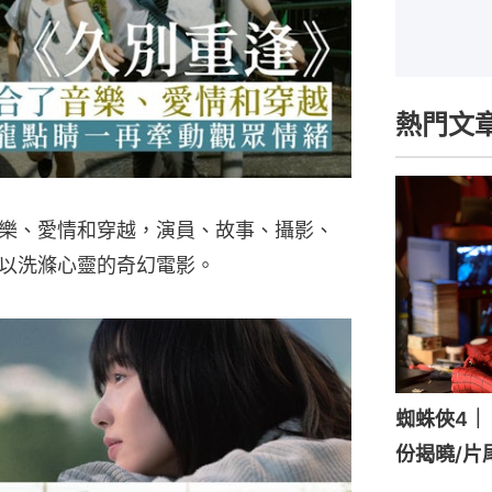
熱門文
樂、愛情和穿越，演員、故事、攝影、
以洗滌心靈的奇幻電影。
蜘蛛俠4｜《
份揭曉/片