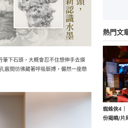
熱門文
劉丹筆下石頭，大概會忍不住想伸手去摸
孔竅間彷彿藏著呼吸脈搏，儼然一座懸
蜘蛛俠4｜《
份揭曉/片