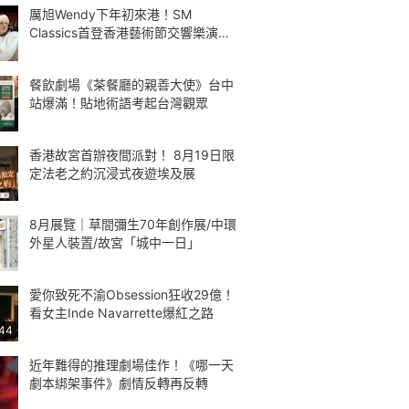
厲旭Wendy下年初來港！SM
Classics首登香港藝術節交響樂演繹
Kpop
餐飲劇場《茶餐廳的親善大使》台中
站爆滿！貼地術語考起台灣觀眾
香港故宮首辦夜間派對！ 8月19日限
定法老之約沉浸式夜遊埃及展
8月展覽｜草間彌生70年創作展/中環
外星人裝置/故宮「城中一日」
愛你致死不渝Obsession狂收29億！
看女主Inde Navarrette爆紅之路
:44
近年難得的推理劇場佳作！《哪一天
劇本綁架事件》劇情反轉再反轉