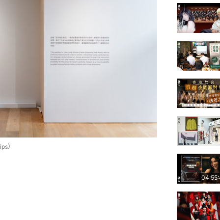
ps）
04:55