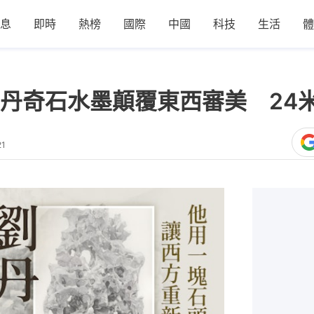
息
即時
熱榜
國際
中國
科技
生活
體
丹奇石水墨顛覆東西審美 24
21