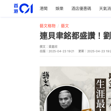
港聞
娛樂
酒店優惠碼
天氣消
藝文格物
藝文
連貝聿銘都盛讚！劉
撰文：
梁嘉欣
出版：
2025-04-23 19:21
更新：
2025-04-23 19: