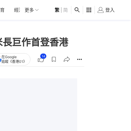
育
經濟
更多
01深圳
繁
觀點
|
简
健康
好食玩飛
登入
女
米長巨作首登香港
14
在Google
追蹤《香港01》