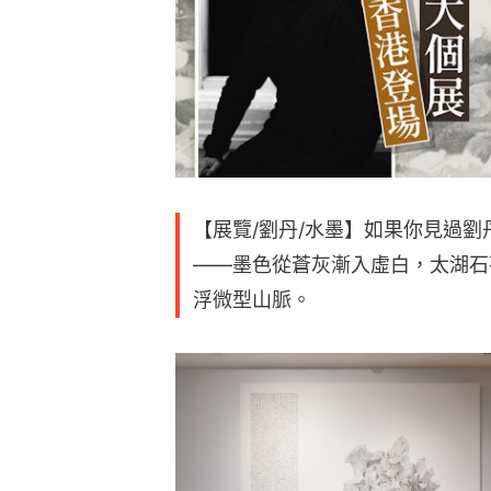
【展覽/劉丹/水墨】如果你見過
——墨色從蒼灰漸入虛白，太湖石
浮微型山脈。