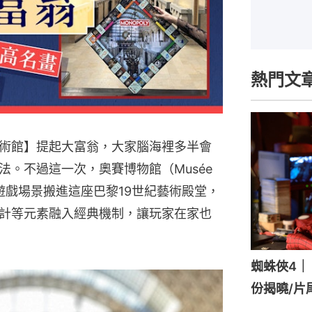
熱門文
美術館】提起大富翁，大家腦海裡多半會
。不過這一次，奧賽博物館（Musée
將遊戲場景搬進這座巴黎19世紀藝術殿堂，
計等元素融入經典機制，讓玩家在家也
蜘蛛俠4｜《
份揭曉/片