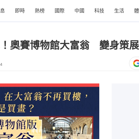
息
即時
熱榜
國際
中國
科技
生活
體
！奧賽博物館大富翁 變身策展
54