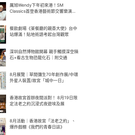
厲旭Wendy下年初來港！SM
Classics首登香港藝術節交響樂演繹
Kpop
餐飲劇場《茶餐廳的親善大使》台中
站爆滿！貼地術語考起台灣觀眾
深圳自然博物館開幕 親手觸摸深空隕
石+看古生物恐龍化石｜附交通
8月展覽｜草間彌生70年創作展/中環
外星人裝置/故宮「城中一日」
香港故宮首辦夜間派對！ 8月19日限
定法老之約沉浸式夜遊埃及展
8月活動｜香港故宮「法老之約」、
爆炸戲棚《我們的青春日誌》