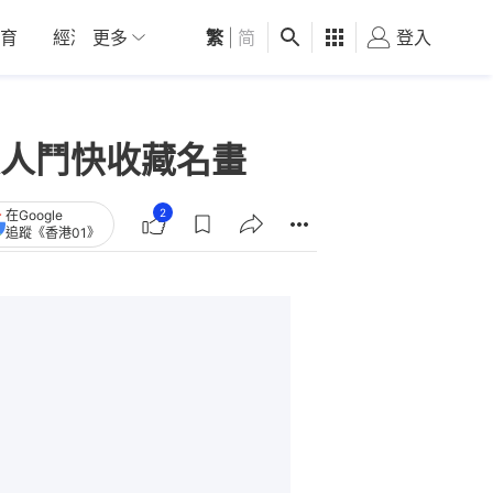
育
經濟
更多
01深圳
繁
觀點
|
简
健康
好食玩飛
登入
女
人鬥快收藏名畫
2
在Google
追蹤《香港01》