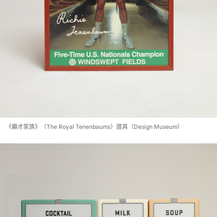
《癲才家族》（The Royal Tenenbaums）道具（Design Museum）