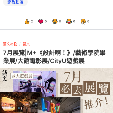
影視動漫
2
0
0
0
0
藝文格物
藝文
7月展覽|M+《設計啊！》/藝術學院畢
業展/大館電影展/CityU遊戲展