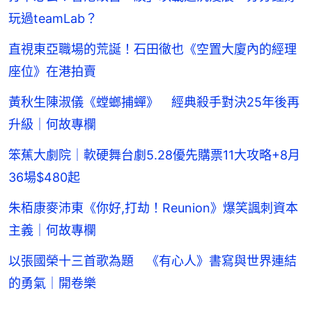
玩過teamLab？
直視東亞職場的荒誕！石田徹也《空置大廈內的經理
座位》在港拍賣
黃秋生陳淑儀《螳螂捕蟬》 經典殺手對決25年後再
升級｜何故專欄
笨蕉大劇院｜軟硬舞台劇5.28優先購票11大攻略+8月
36場$480起
朱栢康麥沛東《你好,打劫！Reunion》爆笑諷刺資本
主義｜何故專欄
以張國榮十三首歌為題 《有心人》書寫與世界連結
的勇氣｜開卷樂