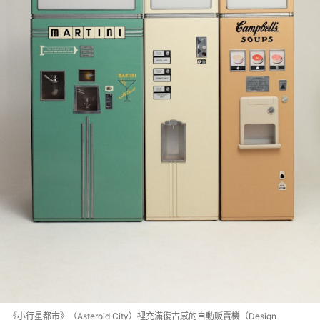
《小行星都市》（Asteroid City）裡充滿復古感的自動販賣機（Design