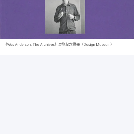
《Wes Anderson: The Archives》展覽紀念畫冊（Design Museum）