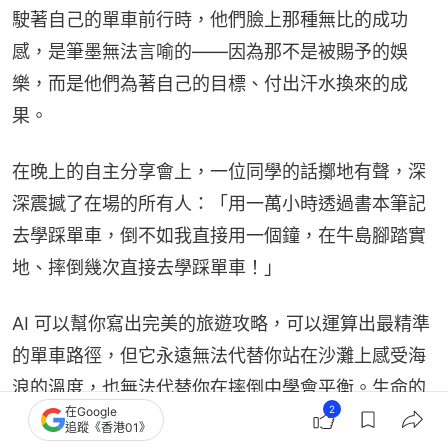
駛著自己的單車前行時，他們臉上那種無比的成功
感，是筆墨無法言喻的——因為那不是被賜予的娛
樂，而是他們為著自己的目標、付出汗水換來的成
果。
在晚上的自主分享會上，一位同學的話擲地有聲，深
深震撼了在場的所有人：「用一萬小時透過書本筆記
去學踩單車，倒不如我直接用一個鐘，在牛島腳踏實
地、摔倒幾次直接去學踩單車！」
AI 可以幫你寫出完美的旅遊攻略，可以運算出最精準
的單車路徑，但它永遠無法代替你站在沙灘上感受海
浪的溫度，也無法代替你在摔倒中學會平衡。生命的
2
在Google
底氣，是用雙腳走出來的。
追蹤《香港01》