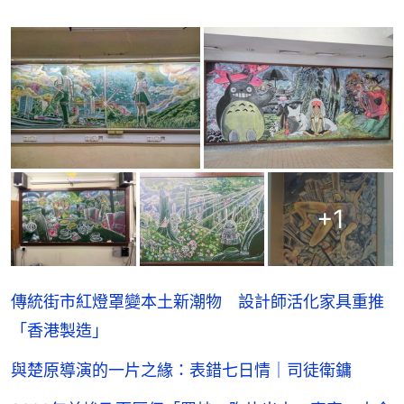
+
1
傳統街市紅燈罩變本土新潮物 設計師活化家具重推
「香港製造」
與楚原導演的一片之緣：表錯七日情｜司徒衛鏞