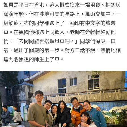
如果是平日在香港，這大概會換來一場沮喪、抱怨與
滿腹牢騷。但在涉地可支的長路上，風雨交加中，一
組筋疲力盡的同學卻遇上了一輛印有中文字的旅遊
車。在異國他鄉遇上同鄉人，老師在旁輕輕鼓勵他
們：「去問問能否搭順風車吧。」同學們深吸一口
氣，邁出了關鍵的第一步。對方二話不說，熱情地讓
這九名累透的師生上了車。