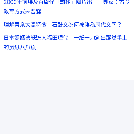
2000年前埃及百厭仔「罰抄」陶片出土 專家：古今
教育方式未曾變
理解秦系大篆特徴 石鼓文為何被誤為周代文字？
日本媽媽剪紙達人福田理代 一紙一刀創出躍然手上
的剪紙八爪魚