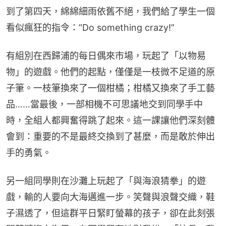
到了第四天，綿綿細雨依舊不絕，我們給了學生一個
看似瘋狂的指令：“Do something crazy!”
有組別在西歸浦的每日偶來市場，玩起了「以物易
物」的遊戲。他們的起點，僅僅是一枝微不足道的原
子筆。一枝筆換來了一個柑橘；柑橘又換來了手工藝
品……當最後，一部相機不可思議地交到同學手中
時，全組人都興奮得跳了起來。這一課讓他們深刻體
會到：重要的不是最終交換到了甚麼，而是敢於伸出
手的勇氣。
另一組同學則在沙灘上玩起了「與海浪猜拳」的遊
戲，輸的人要向大海邁進一步。笑聲與浪聲交織，鞋
子濕透了，但這群平日緊盯螢幕的孩子，卻在此刻張