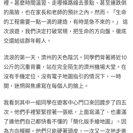
裡。甚麼時間溫習、走哪條路線去景點、甚至連跌倒
的風險，也在家長和老師的預計之內。然而，「生命
的工程需要一點一滴的建造，有時是急不來的。」 這
次浪遊，我們決定打破常規，把生命的方向盤，徹底
交還給這群年輕人。
流浪的第一天，濟州的天色陰沉。同學們背著將近10
公斤的沉重背囊，站在完全陌生的濟州機場大堂。在
沒有手機定位、沒有電子地圖指引的情況下，一時
間，迷惘與焦慮寫在每個人的臉上。
我看到其中一組同學在遊客中心門口來回踱步了四五
次。他們手裡緊緊捏著一張紙，上面寫滿了、也畫滿
了連他們自己都快看不懂的「簡化版手繪地圖」。因
為方向模糊，他們只能硬著頭皮，一次又一次地走進