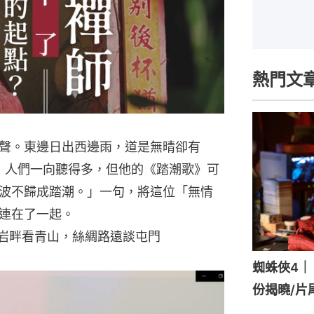
熱門文
聲。東邊日出西邊雨，道是無晴卻有
詞》人們一向聽得多，但他的《踏潮歌》可
波不歸成踏潮。」一句，將這位「無情
連在了一起。
渡岩畔看青山，絲綢路遠談屯門
蜘蛛俠4｜《
份揭曉/片