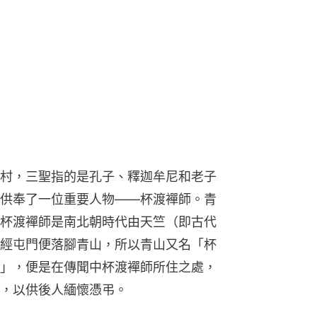
村，三聖指的是孔子、釋迦牟尼和老子
供奉了一位重要人物——杯渡襌師。青
杯渡襌師是南北朝時代由天竺（即古代
經屯門便落腳青山，所以青山又名「杯
」，便是在傳聞中杯渡襌師所住之處，
，以供後人緬懷憑弔。