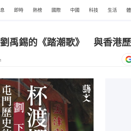
息
即時
熱榜
國際
中國
科技
生活
體
劉禹錫的《踏潮歌》 與香港歷
1