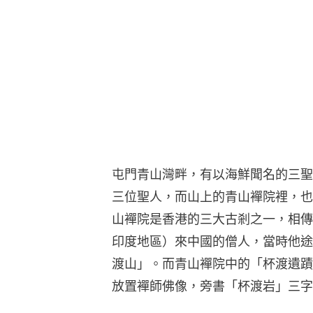
屯門青山灣畔，有以海鮮聞名的三聖
三位聖人，而山上的青山襌院裡，也
山襌院是香港的三大古剎之一，相傳
印度地區）來中國的僧人，當時他途
渡山」。而青山襌院中的「杯渡遺蹟
放置襌師佛像，旁書「杯渡岩」三字