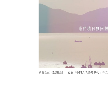
劉禹錫的《踏潮歌》，成為「屯門之名始於唐代」在文