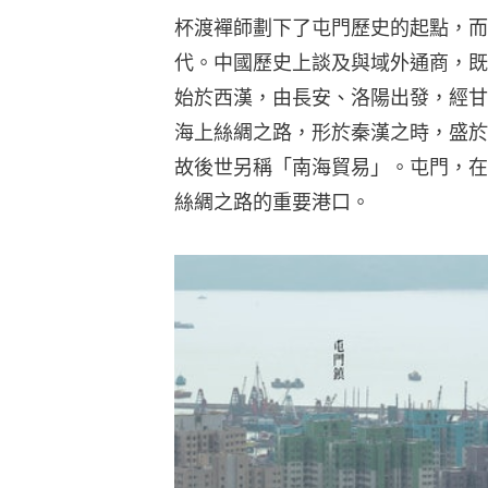
杯渡襌師劃下了屯門歷史的起點，而
代。中國歷史上談及與域外通商，既
始於西漢，由長安、洛陽出發，經甘
海上絲綢之路，形於秦漢之時，盛於
故後世另稱「南海貿易」。屯門，在
絲綢之路的重要港口。