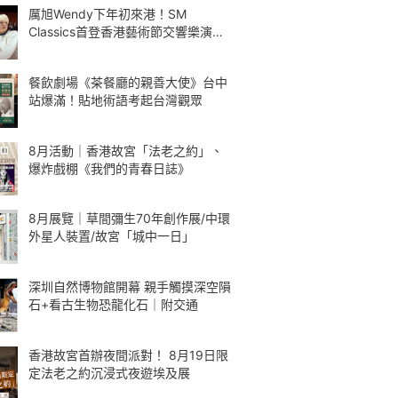
厲旭Wendy下年初來港！SM
Classics首登香港藝術節交響樂演繹
Kpop
餐飲劇場《茶餐廳的親善大使》台中
站爆滿！貼地術語考起台灣觀眾
8月活動｜香港故宮「法老之約」、
爆炸戲棚《我們的青春日誌》
8月展覽｜草間彌生70年創作展/中環
外星人裝置/故宮「城中一日」
深圳自然博物館開幕 親手觸摸深空隕
石+看古生物恐龍化石｜附交通
香港故宮首辦夜間派對！ 8月19日限
定法老之約沉浸式夜遊埃及展