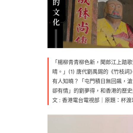
「楊柳青青柳色新，聞郎江上踏歌
晴。」(1) 唐代劉禹錫的《竹枝
有人知曉？「屯門積日無回飆，滄
卻有情」的劉夢得，和香港的歷史
文 : 香港電台電視部｜原題：杯