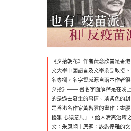
《夕拾朝花》作者黃念欣曾是香港
文大學中國語言及文學系副教授。
名專欄，名字靈感源自兩本作者很
夕拾》—— 書名字面解釋是在晚
的是過去發生的事情。淡紫色的封
是香港名作家黃碧雲的畫作；書腰
優雅 心猿意馬」，給人清爽治癒
文：朱鳳翎｜原題：詼諧優雅的文