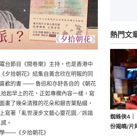
熱門文
電台節目《開卷樂》主持，也是香港中
《夕拾朝花》結集自黃念欣在明報的同
喜歡的書 —— 魯迅和亦舒各自的《朝花
上拾起早上的花，正如專欄內容一樣，寫
面畫了幾朵清雅的花朵和銀杏葉點綴，
上寫著「亂世漫步文藝心靈花園／詼諧
蜘蛛俠4｜《
之感。
份揭曉/片
學——《夕拾朝花》