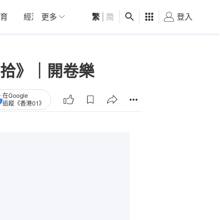
育
經濟
更多
01深圳
繁
觀點
|
简
健康
好食玩飛
登入
女
拾》｜開卷樂
在Google
追蹤《香港01》