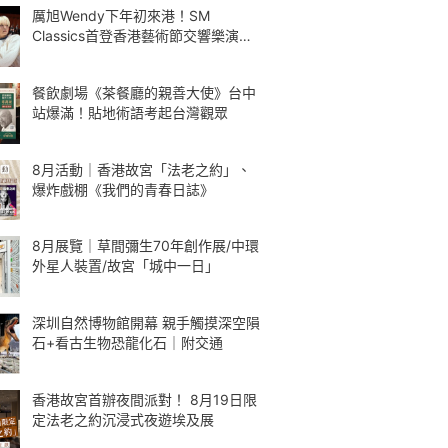
厲旭Wendy下年初來港！SM
Classics首登香港藝術節交響樂演繹
Kpop
餐飲劇場《茶餐廳的親善大使》台中
站爆滿！貼地術語考起台灣觀眾
8月活動｜香港故宮「法老之約」、
爆炸戲棚《我們的青春日誌》
8月展覽｜草間彌生70年創作展/中環
外星人裝置/故宮「城中一日」
深圳自然博物館開幕 親手觸摸深空隕
石+看古生物恐龍化石｜附交通
香港故宮首辦夜間派對！ 8月19日限
定法老之約沉浸式夜遊埃及展