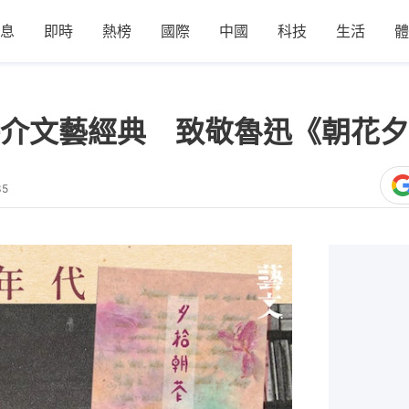
息
即時
熱榜
國際
中國
科技
生活
體
介文藝經典 致敬魯迅《朝花夕
35