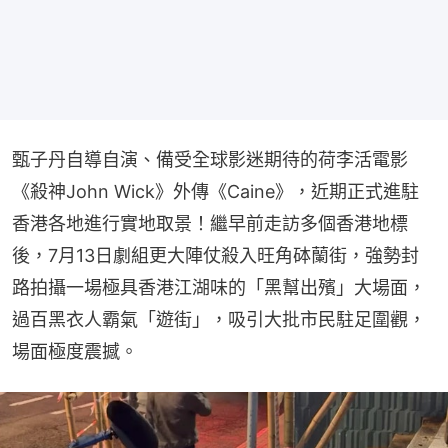
甄子丹自導自演、備受全球影迷期待的荷李活電影
《殺神John Wick》外傳《Caine》，近期正式進駐
香港各地進行實地取景！繼早前走訪多個香港地標
後，7月13日劇組更大陣仗殺入旺角砵蘭街，強勢封
路拍攝一場極具香港江湖味的「黑幫出殯」大場面，
過百黑衣人霸氣「遊街」，吸引大批市民駐足圍觀，
場面極度震撼。