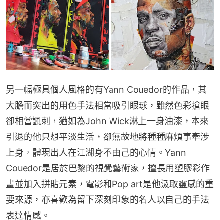
另一幅極具個人風格的有Yann Couedor的作品，其
大膽而突出的用色手法相當吸引眼球，雖然色彩搶眼
卻相當諷刺，猶如為John Wick淋上一身油漆，本來
引退的他只想平淡生活，卻無故地將種種麻煩事牽涉
上身，體現出人在江湖身不由己的心情。Yann 
Couedor是居於巴黎的視覺藝術家，擅長用塑膠彩作
畫並加入拼貼元素，電影和Pop art是他汲取靈感的重
要來源，亦喜歡為留下深刻印象的名人以自己的手法
表達情感。