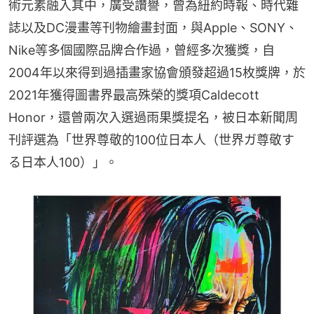
術元素融入其中，廣受讚譽，曾為紐約時報、時代雜
誌以及DC漫畫等刊物繪畫封面，與Apple、SONY、
Nike等多個國際品牌合作過，曾經多次獲獎，自
2004年以來得到過插畫家協會頒發超過15枚獎牌，於
2021年獲得圖書界最高殊榮的獎項Caldecott 
Honor，還曾兩次入選過雨果獎提名，被日本新聞周
刊評選為「世界尊敬的100位日本人（世界ガ尊敬す
る日本人100）」。