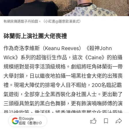
有網民偶遇甄子丹拍戲。（小紅書@鍾意飲凍美式）
砵蘭街上演社團大佬喪禮
作為奇洛李維斯（Keanu Reeves）《殺神John 
Wick》系列的超強衍生作品，這次《Caine》的拍攝
規模絕對是荷李活頂級規格。劇組將旺角砵蘭街一帶
大舉封鎖，日以繼夜地拍攝一場黑社會大佬的出殯喪
禮。現場大陣仗的排場令人目不暇給，200名臨記霸
氣遊街，全部穿上全黑西裝化身社團人士。更出動了
三頭極具煞氣的黑白色舞獅，更有飾演喃嘸師傅的演
員沿途吹笛、撒溪錢，將香港傳統喪葬文化原汁原味
在Google
搬上國際大銀幕。現場不僅停泊了三部道具警車，還
追蹤《香港01》