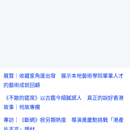
展覽｜收藏家角度出發 展示本地藝術學院畢業人才
的藝術成就回顧
《不散的筵席》以古鑑今細膩感人 真正的說好香港
故事｜何故專欄
專訪｜《斷網》掀另類熱度 導演黃慶勳挑戰「港產
片不宜」題材