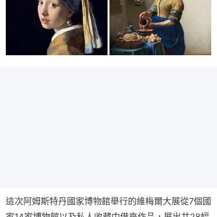
這次阿姆斯特丹國家博物館舉行的維梅爾大展從7個國
家14家博物館以及私人收藏中借來作品，展出共28幅