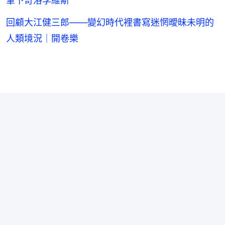
筆下奇洛李維斯
回顧大江健三郎——變幻時代裡書寫迷惘曖昧未明的
人類境況｜開卷樂