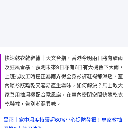
快速乾衣乾鞋襪｜天文台指，香港今明兩日將有驟雨
及狂風雷暴，預測未來9日亦有6日有大機會下大雨，
上班或收工時撞正暴雨弄得全身衫褲鞋襪都濕透，室
內晾衫既難乾又容易產生霉味，如何解決？馬上教大
家善用抽濕機配合電風扇，在室內密閉空間快速乾衣
乾鞋襪，告別潮濕異味。
黑雨｜家中濕度持續超60%小心提防發霉！專家教抽