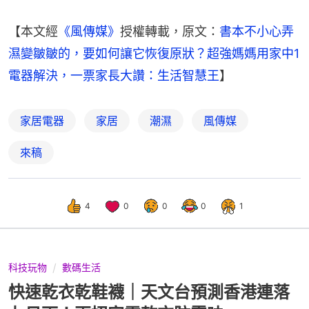
【本文經
《風傳媒》
授權轉載，原文：
書本不小心弄
濕變皺皺的，要如何讓它恢復原狀？超強媽媽用家中1
電器解決，一票家長大讚：生活智慧王
】
家居電器
家居
潮濕
風傳媒
來稿
4
0
0
0
1
科技玩物
數碼生活
快速乾衣乾鞋襪｜天文台預測香港連落