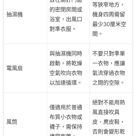
等狹窄地方，
的密閉房間或
抽濕機
機身四周需留
浴室，出風口
最少30厘米空
對準衣服。
間。
與抽濕機同時
不要只對準單
啟動，將乾燥
一衣物，應讓
電風扇
空氣吹向衣物
氣流穿過衣物
以加速循環。
之間的空隙。
絕對不能用熱
僅適用於普通
風直接吹真
布質小衣物或
風筒
皮、麂皮鞋，
襪子，需保持
否則會變形乾