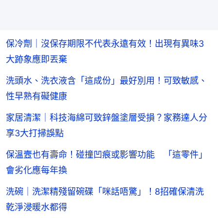
保冷劑｜沒保存期限不代表永遠有效！出現有異味3
大跡象應即丟棄
洗頭水、洗衣液含「這成份」最好別用！可致敏感、
性早熟有礙健康
家居清潔｜科技海綿可致鋅盤塗層受損？家務達人分
享3大打掃誤點
保溫壼也有壽命！碰撞凹痕或影響功能 「這零件」
會劣化應每年換
洗碗｜洗潔精殘留碗碟「咪話唔驚」！8招確保清洗
乾淨浸暖水都得