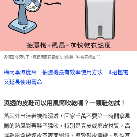
各個空間呎吋下，應使用那個容量的抽濕機（中電官網圖片）
梅雨季濕度高 抽濕機最有效率使用方法 4招慳電
又延長使用壽命
濕透的皮鞋可以用風筒吹乾嗎？一類鞋勿試！
落雨外出連鞋襪都濕透，回家千萬不要第一時間拿風
筒的熱風對著鞋子猛吹，特別是真皮或麂皮材質，高
溫熱風會破壞皮革表面纖維，導致鞋皮變硬、乾裂甚