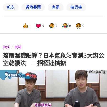
乾衣
香港暴雨
家電
抽濕機
1
0
0
0
0
熱話
開罐
落雨濕襪點算？日本氣象站實測3大辦公
室乾襪法 一招極速搞掂