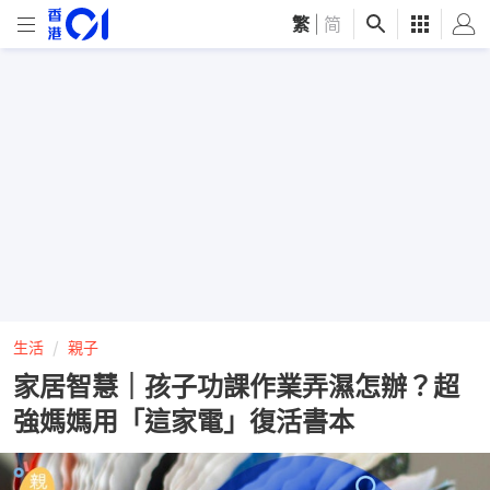
繁
|
简
生活
親子
家居智慧｜孩子功課作業弄濕怎辦？超
強媽媽用「這家電」復活書本