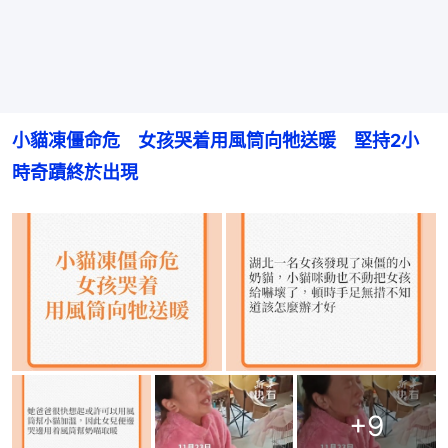
小貓凍僵命危　女孩哭着用風筒向牠送暖　堅持2小
時奇蹟終於出現
+
9