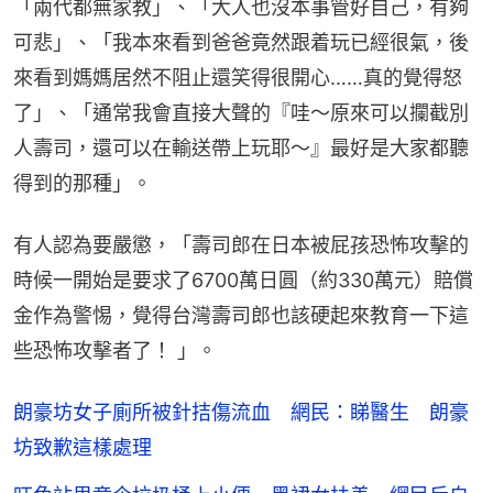
「兩代都無家教」、「大人也沒本事管好自己，有夠
可悲」、「我本來看到爸爸竟然跟着玩已經很氣，後
來看到媽媽居然不阻止還笑得很開心……真的覺得怒
了」、「通常我會直接大聲的『哇～原來可以攔截別
人壽司，還可以在輸送帶上玩耶～』最好是大家都聽
得到的那種」。
有人認為要嚴懲，「壽司郎在日本被屁孩恐怖攻擊的
時候一開始是要求了6700萬日圓（約330萬元）賠償
金作為警惕，覺得台灣壽司郎也該硬起來教育一下這
些恐怖攻擊者了！ 」。
朗豪坊女子廁所被針拮傷流血 網民：睇醫生 朗豪
坊致歉這樣處理