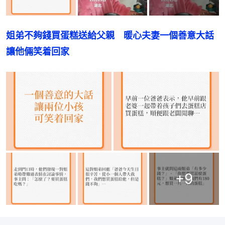
姐弟不夠錢買蛋糕送給父親　暖心夫妻一個善意大話
讓他倆笑着回家
+
9