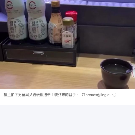
樓主拍下男童與父親玩輸送帶上裝芥末的盒子。（Threads@ling.cun_）