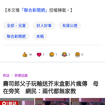
【本文獲
「聯合新聞網」
授權轉載。】
全部 - 兒童
好人好事
有違公德
聯合新聞網
來稿
19
1
1
3
0
熱話
熱爆話題
壽司郎父子玩輸送芥末盒影片瘋傳 母
在旁笑 網民：兩代都無家教