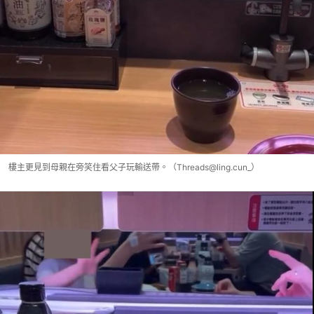
樓主更見到母親在旁笑住看父子玩輸送帶。（Threads@ling.cun_）