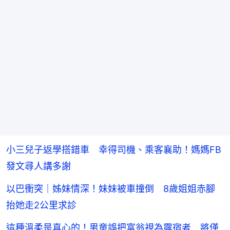
小三兒子返學搭錯車 幸得司機、乘客襄助！媽媽FB
發文尋人講多謝
以巴衝突｜姊妹情深！妹妹被車撞倒 8歲姐姐赤腳
抬她走2公里求診
這種溫柔是真心的！男童誤把富翁視為露宿者 將僅