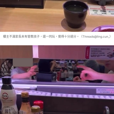
樓主不滿家長未有管教孩子，還一同玩，覺得十分過分。（Threads@ling.cun_）