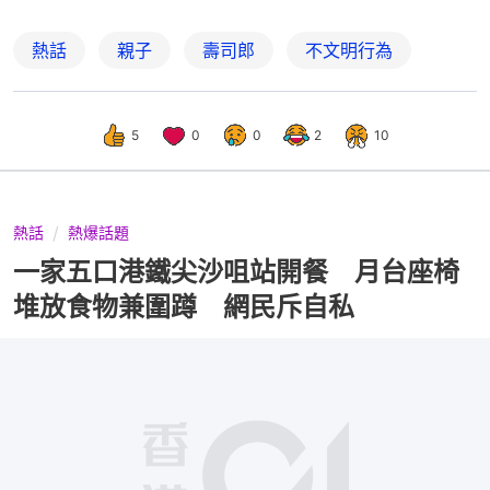
熱話
親子
壽司郎
不文明行為
5
0
0
2
10
熱話
熱爆話題
一家五口港鐵尖沙咀站開餐 月台座椅
堆放食物兼圍蹲 網民斥自私