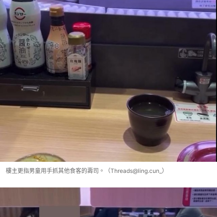
樓主更指男童用手抓其他食客的壽司。（Threads@ling.cun_）