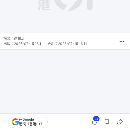
播
放
0:00
總
影
共
片
時
撰文：
謝茜嘉
間
出版：
2026-07-15 16:11
更新：
2026-07-15 16:11
24
在Google
追蹤《香港01》