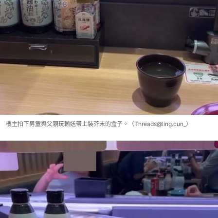
樓主拍下男童與父親玩輸送帶上裝芥末的盒子。（Threads@ling.cun_）