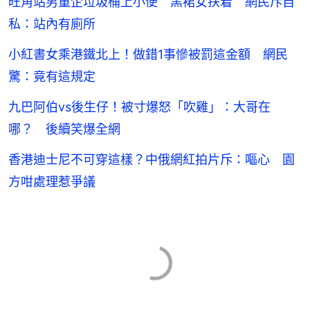
旺角站男童企垃圾桶上小便 黑裙女扶着 網民斥自
私：站內有廁所
小紅書女乘港鐵北上！做錯1事慘被罰這金額 網民
驚：竟有這規定
九巴阿伯vs後生仔！被寸爆怒「吹雞」：大哥在
哪？ 後續笑爆全網
香港迪士尼不可穿這樣？中俄網紅拍片斥：嘔心 園
方咁處理惹爭議