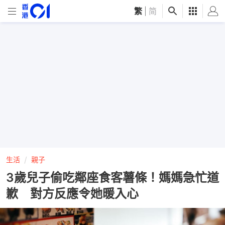
繁
|
简
生活
親子
3歲兒子偷吃鄰座食客薯條！媽媽急忙道
歉 對方反應令她暖入心