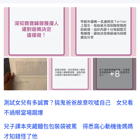
+
8
測試女兒有多誠實？搞鬼爸爸故意吹噓自己 女兒看
不過眼當場踢爆
兒子課本夾藏麵包包裝袋被罵 得悉窩心動機後媽媽
才知錯怪了他