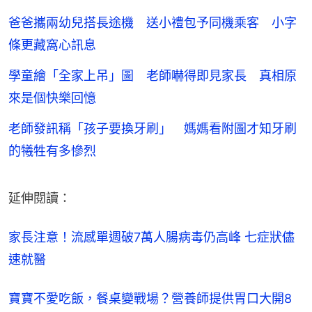
爸爸攜兩幼兒搭長途機 送小禮包予同機乘客 小字
條更藏窩心訊息
學童繪「全家上吊」圖 老師嚇得即見家長 真相原
來是個快樂回憶
老師發訊稱「孩子要換牙刷」 媽媽看附圖才知牙刷
的犧牲有多慘烈
延伸閱讀：
家長注意！流感單週破7萬人腸病毒仍高峰 七症狀儘
速就醫
寶寶不愛吃飯，餐桌變戰場？營養師提供胃口大開8