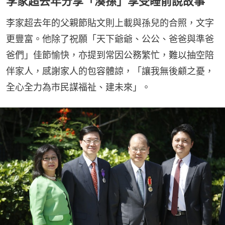
李家超去年分享「湊孫」享受睡前說故事
李家超去年的父親節貼文則上載與孫兒的合照，文字
更豐富。他除了祝願「天下爺爺、公公、爸爸與準爸
爸們」佳節愉快，亦提到常因公務繁忙，難以抽空陪
伴家人，感謝家人的包容體諒，「讓我無後顧之憂，
全心全力為市民謀福祉、建未來」。