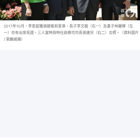
2017年10月，李家超獲頒銀紫荊星章，長子李文龍（右一）及妻子林麗嬋（左
一）亦有出席見證，三人當時與時任政務司司長張建宗（右二）合照。（資料圖片
/ 梁鵬威攝）