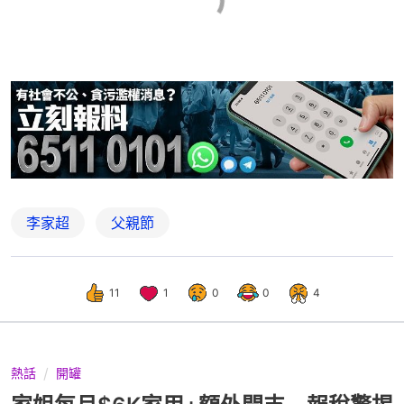
李家超
父親節
11
1
0
0
4
熱話
開罐