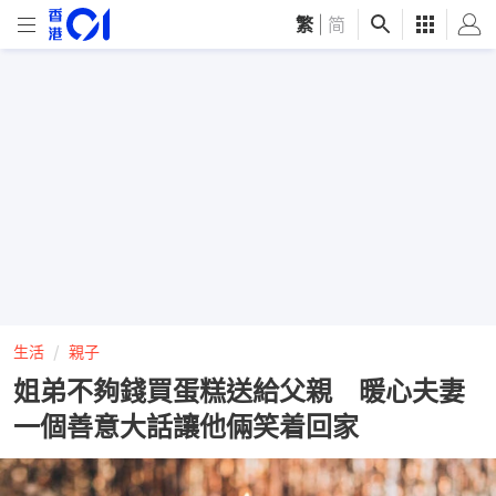
繁
|
简
生活
親子
姐弟不夠錢買蛋糕送給父親 暖心夫妻
一個善意大話讓他倆笑着回家