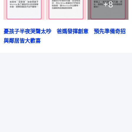
+
8
憂孩子半夜哭聲太吵　爸媽發揮創意　預先準備奇招
與鄰居皆大歡喜