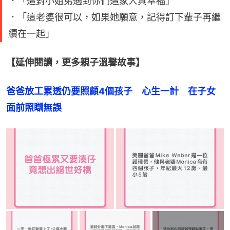
．「這對小姐弟遇到你們這家人真幸福」
．「這老婆很可以，如果她願意，記得訂下輩子再繼
續在一起」
【延伸閱讀，更多親子溫馨故事】
爸爸放工累透仍要照顧4個孩子　心生一計　在子女
面前照瞓無誤