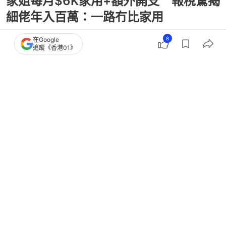
家姐每月$6K家用+額外開支 報稅驚揭
細佬年入百萬：一路冇比家用
8
在Google
追蹤《香港01》
撰文：
可樂米
出版：
2026-05-15 08:00
更新：
2026-05-18 17:00