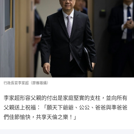
行政長官李家超（廖雁雄攝）
李家超形容父親的付出是家庭堅實的支柱，並向所有
父親送上祝福：「願天下爺爺、公公、爸爸與準爸爸
們佳節愉快，共享天倫之樂！」