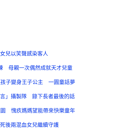
女兒以笑聲感染客人
練 母親一次偶然成就天才兒童
區孩子變身王子公主 一圓童話夢
言」攝製隊 錄下長者最後的話
樂園 愧疚媽媽望能帶來快樂童年
死後兩混血女兒繼續守護