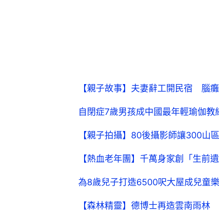
【親子故事】夫妻辭工開民宿 腦癱
自閉症7歲男孩成中國最年輕瑜伽教
【親子拍攝】80後攝影師讓300山
【熱血老年團】千萬身家創「生前遺
為8歲兒子打造6500呎大屋成兒童
【森林精靈】德博士再造雲南雨林 