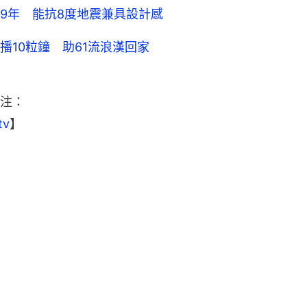
9年 能抗8度地震兼具設計感
10粒鐘 助61流浪漢回家
注：
tv
】