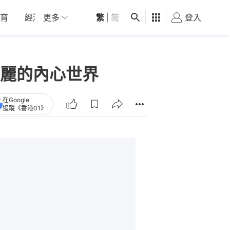
育
經濟
更多
01深圳
繁
觀點
|
简
健康
好食玩飛
登入
女
麗的內心世界
在Google
追蹤《香港01》