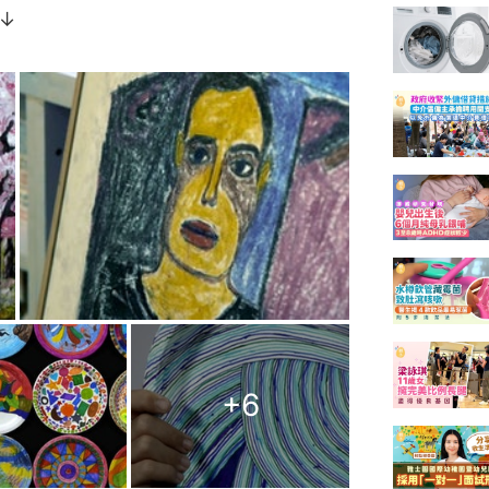
↓
+
6