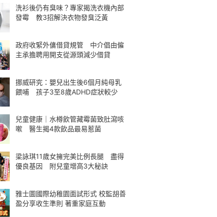
洗衫後仍有臭味？專家揭洗衣機內部
發霉 教3招解決衣物發臭泛黃
政府收緊外傭借貸規管 中介倡由僱
主承擔聘用開支從源頭減少借貸
挪威研究：嬰兒出生後6個月純母乳
餵哺 孩子3至8歲ADHD症狀較少
兒童健康｜水樽飲管藏霉菌致肚瀉咳
嗽 醫生揭4款飲品最易惹菌
梁詠琪11歲女擁完美比例長腿 盡得
優良基因 附兒童增高3大秘訣
雅士圖國際幼稚園面試形式 校監胡善
盈分享收生準則 著重家庭互動