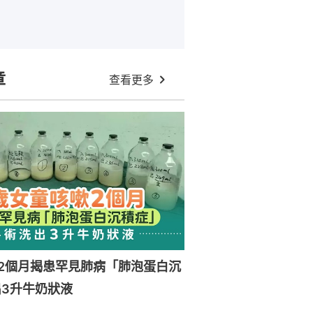
章
查看更多
2個月揭患罕見肺病「肺泡蛋白沉
3升牛奶狀液