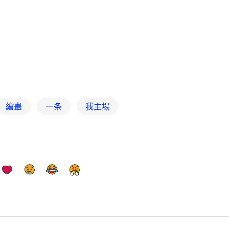
繪畫
一条
我主場