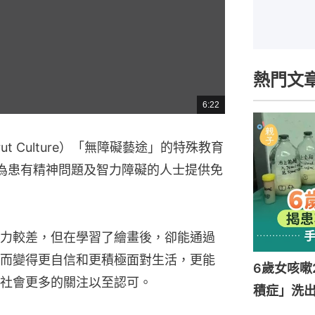
熱門文
6:22
總
共
時
間
 Brut Culture）「無障礙藝途」的特殊教育
為患有精神問題及智力障礙的人士提供免
力較差，但在學習了繪畫後，卻能通過
而變得更自信和更積極面對生活，更能
6歲女咳嗽
社會更多的關注以至認可。
積症」洗出