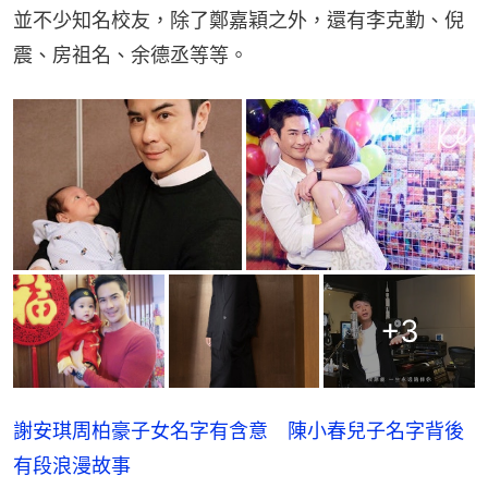
並不少知名校友，除了鄭嘉穎之外，還有李克勤、倪
震、房祖名、余德丞等等。
+
3
謝安琪周柏豪子女名字有含意 陳小春兒子名字背後
有段浪漫故事