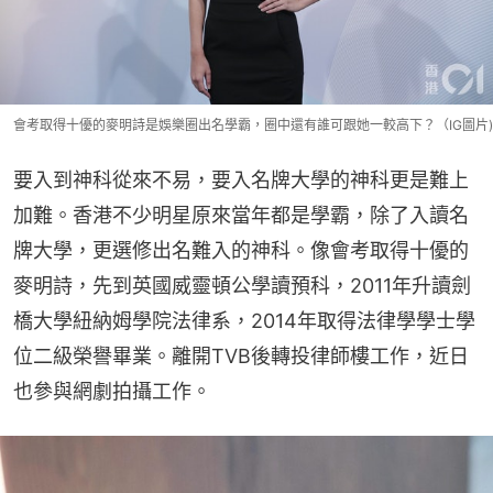
會考取得十優的麥明詩是娛樂圈出名學霸，圈中還有誰可跟她一較高下？（IG圖片)
要入到神科從來不易，要入名牌大學的神科更是難上
加難。香港不少明星原來當年都是學霸，除了入讀名
牌大學，更選修出名難入的神科。像會考取得十優的
麥明詩，先到英國威靈頓公學讀預科，2011年升讀劍
橋大學紐納姆學院法律系，2014年取得法律學學士學
位二級榮譽畢業。離開TVB後轉投律師樓工作，近日
也參與網劇拍攝工作。