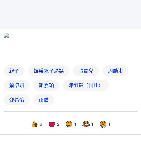
親子
娛樂親子熱話
張寶兒
周勵淇
蔡卓妍
鄭嘉穎
陳凱韻（甘比）
鄭希怡
雨僑
6
2
1
1
1