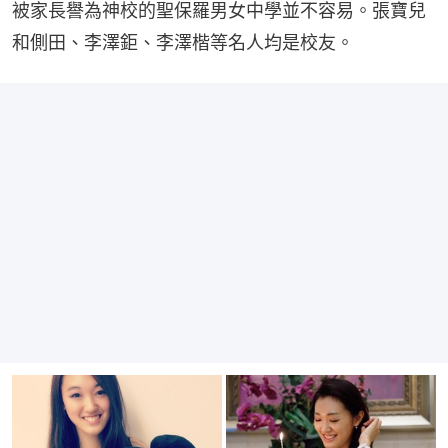
被家長譽為神校的聖保羅男女中學並不容易。張寶兒
和側田、李澤鉅、李澤楷等名人均是校友。