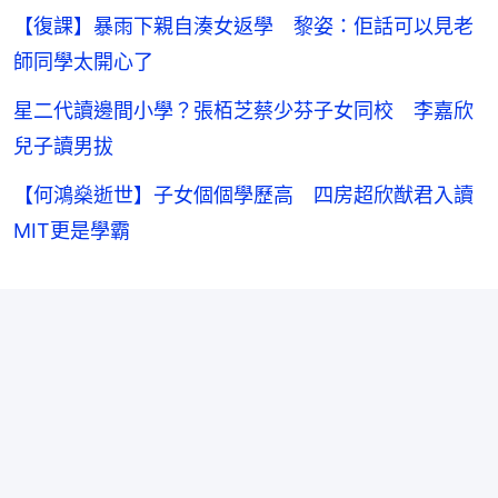
【復課】暴雨下親自湊女返學 黎姿：佢話可以見老
師同學太開心了
星二代讀邊間小學？張栢芝蔡少芬子女同校 李嘉欣
兒子讀男拔
【何鴻燊逝世】子女個個學歷高 四房超欣猷君入讀
MIT更是學霸