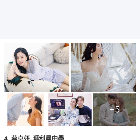
+
5
4. 蔡卓妍-瑪利曼中學