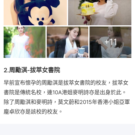
+
11
2.周勵淇-拔萃女書院
早前宣布懷孕的周勵淇是拔萃女書院的校友，拔萃女
書院是傳統名校，連10A港姐麥明詩亦是出身於此。
除了周勵淇和麥明詩，莫文蔚和2015年香港小姐亞軍
龐卓欣亦是該校的校友。