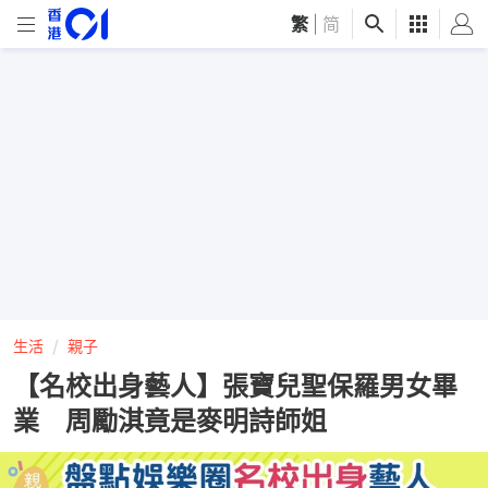
繁
|
简
生活
親子
【名校出身藝人】張寶兒聖保羅男女畢
業 周勵淇竟是麥明詩師姐