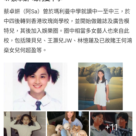
蔡卓妍（阿Sa）曾於瑪利曼中學就讀中一至中三，於
中四後轉到香港玫瑰崗學校，並開始做雜誌及廣告模
特兒，其後加入娛樂圈。圈中相當多女藝人也來自此
校，包括陳貝兒、王灝兒JW、林憶蓮及已故賭王何鴻
燊女兒何超盈等。
+
11