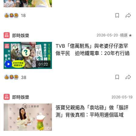
18
即時娛樂
2026-05-20
精選 ★
TVB「億萬駙馬」與老婆仔仔激罕
做平民 迫地鐵電車：20年冇行過
01:22
38
即時娛樂
2026-05-19
張寶兒親揭為「袁咕碌」做「腦評
測」背後真相：平時用邊個區域