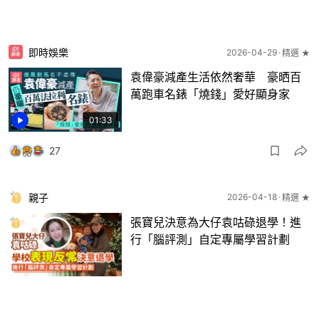
即時娛樂
2026-04-29
精選 ★
袁偉豪減產生活依然奢華 豪晒百
萬跑車名錶「燒錢」愛好顯身家
01:33
27
親子
2026-04-18
精選 ★
張寶兒決意為大仔袁咕碌退學！進
行「腦評測」自定專屬學習計劃
42