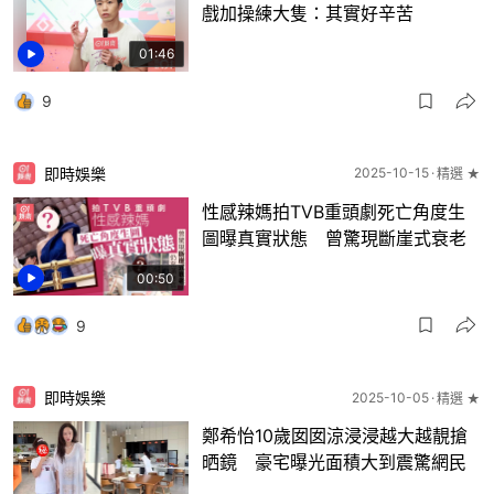
戲加操練大隻：其實好辛苦
01:46
9
即時娛樂
2025-10-15
精選 ★
性感辣媽拍TVB重頭劇死亡角度生
圖曝真實狀態 曾驚現斷崖式衰老
00:50
9
即時娛樂
2025-10-05
精選 ★
鄭希怡10歲囡囡涼浸浸越大越靚搶
晒鏡 豪宅曝光面積大到震驚網民