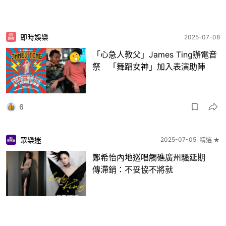
即時娛樂
2025-07-08
「心急人教父」James Ting辦電音
祭 「舞蹈女神」加入表演助陣
6
眾樂迷
2025-07-05
精選 ★
鄭希怡內地巡唱觸礁廣州騷延期
傳滯銷：不妥協不將就
20