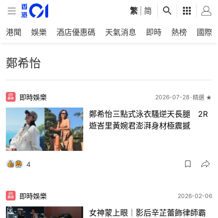
繁
|
简
港聞
娛樂
酒店優惠碼
天氣消息
即時
熱榜
國際
鄭希怡
即時娛樂
2026-07-28
精選 ★
鄭希怡三點式泳衣騷逆天長腿 2R
遊峇里黃婉君澎湃身材極震撼
4
即時娛樂
2026-02-06
女神蒙上眼｜影后辛芷蕾飾律師霸