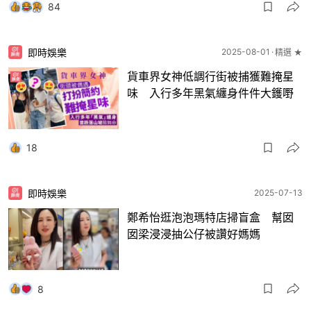
84
即時娛樂
2025-08-01
精選 ★
貨車界女神低調行街被捕獲難掩星
味 入行多年黑氣纏身件件大鑊嘢
18
即時娛樂
2025-07-13
鄭希怡逛泡泡瑪特店掃盲盒 幫囡
囡梁浸浸抽公仔被讚好媽媽
8