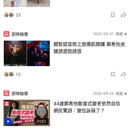
23
即時娛樂
2025-09-27
精選 ★
關智斌冒險之旅爆肌開鑼 鄭希怡皮
鏈誘惑勁誘惑
13
即時娛樂
2025-09-23
精選 ★
44歲鄭希怡斷崖式變老依然自信
網民驚訝：變伍詠薇了？
01:02