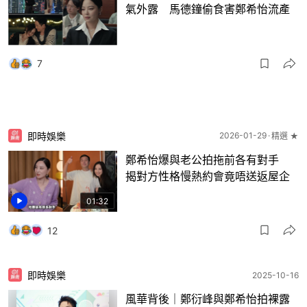
氣外露 馬德鐘偷食害鄭希怡流產
7
即時娛樂
2026-01-29
精選 ★
鄭希怡爆與老公拍拖前各有對手
揭對方性格慢熱約會竟唔送返屋企
01:32
12
即時娛樂
2025-10-16
風華背後｜鄭衍峰與鄭希怡拍裸露