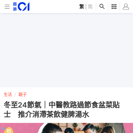
繁
|
简
生活
親子
冬至24節氣｜中醫教路過節食盆菜貼
士 推介消滯茶飲健脾湯水