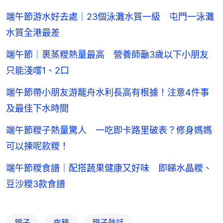
端午節游水好去處｜23個泳灘水質一級 屯門一泳灘
水質全港最差
端午節｜裹蒸糉熱量最高 營養師籲3歲以下小朋友
只能淺嚐1、2口
端午節帶小朋友游龍舟水利長高有根據！注意4件事
及最佳下水時間
端午節糉子熱量驚人 一吃即卡路里破表？修身媽媽
可以揀呢款糉！
端午節糉食譜｜配搭蔬果健康又好味 即睇水晶糉、
豆沙糉3款食譜
親子
來稿
親子熱話