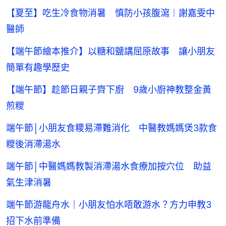
【夏至】吃生冷食物消暑 慎防小孩腹瀉︱謝嘉雯中
醫師
【端午節繪本推介】以糖和鹽講屈原故事 讓小朋友
簡單有趣學歷史
【端午節】趁節日親子齊下廚 9歲小廚神教整金黃
煎糉
端午節│小朋友食糭易滯難消化 中醫教媽媽煲3款食
糉後消滯湯水
端午節│中醫媽媽教製消滯湯水食療加按穴位 助益
氣生津消暑
端午節游龍舟水｜小朋友怕水唔敢游水？方力申教3
招下水前準備