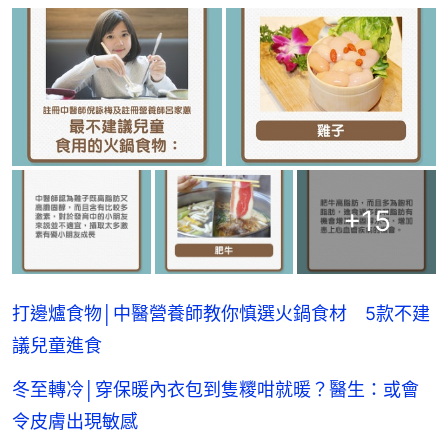
+
15
打邊爐食物│中醫營養師教你慎選火鍋食材 5款不建
議兒童進食
冬至轉冷│穿保暖內衣包到隻糭咁就暖？醫生：或會
令皮膚出現敏感