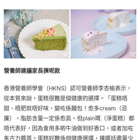
營養師建議家長揀呢款
香港營養師學會（HKNS）認可營養師李杏榆表示，
從本質來說，蛋糕很難是個健康的選擇。「蛋糕唔
甜、唔肥就唔好味，變咗係麵包！愈多cream（忌
廉），脂肪含量一定係愈高。但plain嘅（淨蛋糕）都
唔代表好，因為會用多啲牛油做到好香口，或者加咗
朱古力醬等。蛋糕好難係個健康選擇，揀嘅話盡量少