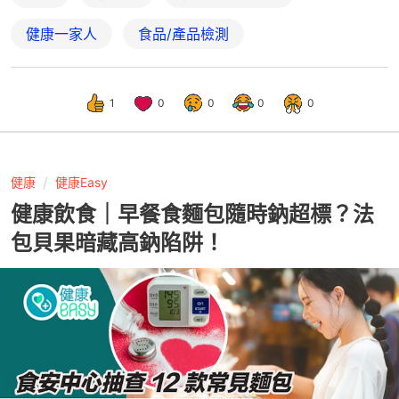
健康一家人
食品/產品檢測
1
0
0
0
0
健康
健康Easy
健康飲食｜早餐食麵包隨時鈉超標？法
包貝果暗藏高鈉陷阱！