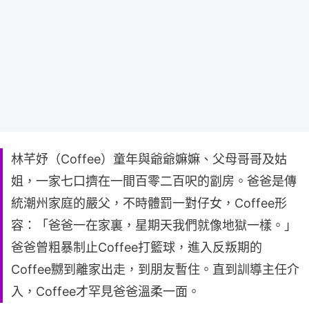
林芊妤（Coffee）童年與爺爺嫲嫲、父母哥哥及姑
姐，一家七口擠在一間百零二百呎的劏房。爸爸是傳
統潮州家庭的嚴父，不時體罰一對仔女，Coffee形
容：「爸爸一在家裏，星期天我們就像地獄一樣。」
爸爸曾粗暴制止Coffee打籃球，進入反叛期的
Coffee嬲到離家出走，到朋友暫住。直到訓導主任介
入，Coffee才罕見爸爸溫柔一面。