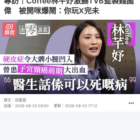
專訪｜Coffee林芊妤激嬲TVB監製錢國
偉 被開咪爆鬧：你玩X完未
撰文：
邱愛霖
出版：
2026-08-02 09:00
更新：
2026-08-02 17:12