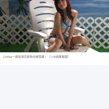
Coffee一度拒演花瓶角色被雪藏。（TVB劇集截圖）