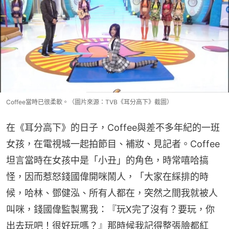
Coffee當時已很柔軟。（圖片來源：TVB《耳分高下》截圖）
在《耳分高下》的日子，Coffee與差不多年紀的一班
女孩，在電視城一起拍節目、補妝、見記者。Coffee
坦言當時在女孩中是「小丑」的角色，時常嘻哈搞
怪，因而惹怒錢國偉開咪鬧人，「大家在綵排的時
候，哈林、鄧健泓、所有人都在，突然之間我就被人
叫咪，錢國偉監製罵我：『玩X完了沒有？要玩，你
出去玩吧！很好玩嗎？』那時候我記得整張臉都紅