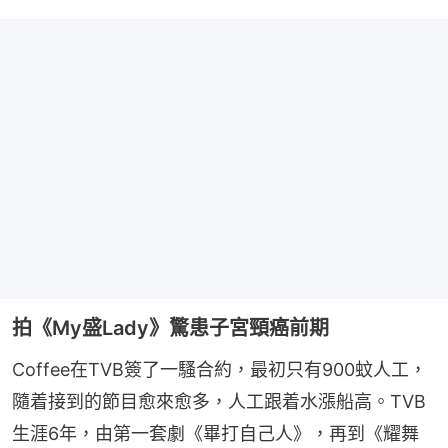
拍《My盛Lady》驚患子宮頸癌前期
Coffee在TVB簽了一騷合約，最初只有900蚊人工，
隨着接到的節目愈來愈多，人工跟着水漲船高。TVB
生涯6年，由第一套劇《畢打自己人》，再到《耀舞