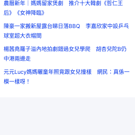
農曆新年｜媽媽留家煲劇 推介十大韓劇《哲仁王
后》《女神降臨》
陳豪一家搬新屋露台睇日落BBQ 李嘉欣家中設乒乓
球室超大衣帽間
楊茜堯羅子溢內地拍劇錯過女兒學爬 胡杏兒陀B仍
中港兩邊走
元元Lucy媽媽曬童年照竟跟女兒撞樣 網民：真係一
模一樣呀！