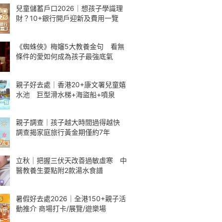
兒童儲蓄戶口2026｜想孩子學識理
財？10+銀行開戶迎新及費用一覽
《蜘蛛俠》梅嬸5大教養金句 看無
條件的愛如何成為孩子最強底氣
親子好去處｜香港20+康文署兒童嬉
水池 巨型滑水梯+海盜船+噴泉
親子調查｜孩子越大時間過得越快
調查揭家庭旅行黃金期僅約7年
立秋｜把握三伏天改善過敏虛寒 中
醫教養生要點附2款湯水食譜
暑假好去處2026｜全港150+親子活
動推介 商場打卡/展覽/遊樂場