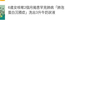
6歲女咳嗽2個月揭患罕見肺病「肺泡
蛋白沉積症」洗出3升牛奶狀液