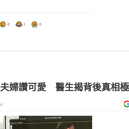
0
1
0
夫婦讚可愛 醫生揭背後真相極
07