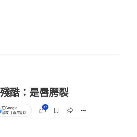
殘酷：是唇腭裂
17
在Google
追蹤《香港01》