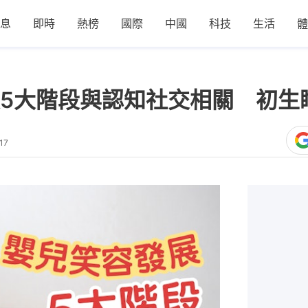
息
即時
熱榜
國際
中國
科技
生活
體
5大階段與認知社交相關 初生
17