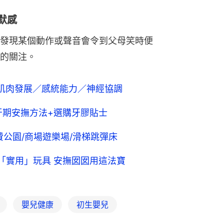
幽默感
發現某個動作或聲音會令到父母笑時便
的關注。
肌肉發展／感統能力／神經協調
牙期安撫方法+選購牙膠貼士
費公園/商場遊樂場/滑梯跳彈床
「實用」玩具 安撫囡囡用這法寶
嬰兒健康
初生嬰兒