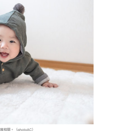
關。（photoAC）