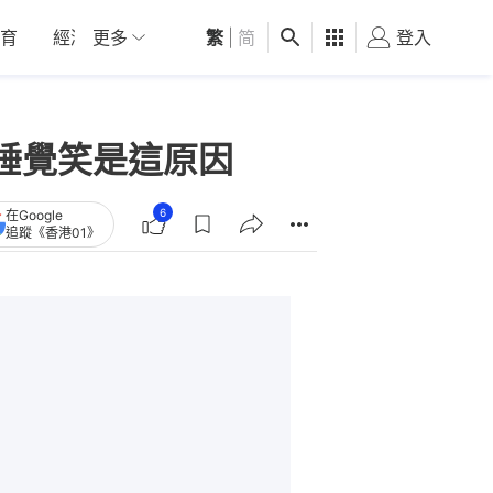
育
經濟
更多
01深圳
繁
觀點
|
简
健康
好食玩飛
登入
女
睡覺笑是這原因
6
在Google
追蹤《香港01》