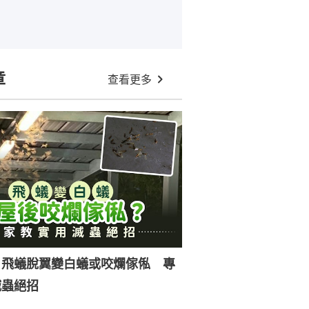
章
查看更多
｜飛蟻脫翼變白蟻或咬爛傢俬 專
滅蟲絕招