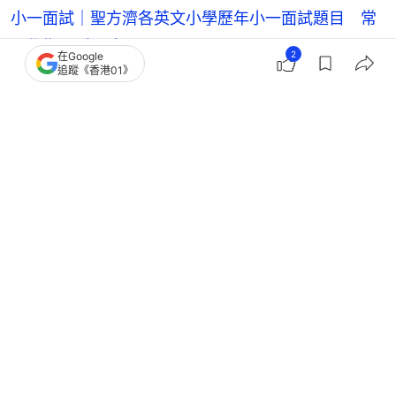
小一面試｜聖方濟各英文小學歷年小一面試題目 常
見學術題型一覽
2
在Google
追蹤《香港01》
小一面試｜保良局蔡繼有歷年小一面試題目 語文能
力品格觀察重點
小一面試｜拔萃女小學歷年小一面試題目整合 涵蓋
語文認知生活題
香港私立小學27/28年｜小一入學學費/報名/面試/簡
介會｜持續更新
27/28香港直資小學小一入學｜學費/報名/面試/開放
日｜持續更新
小一入學｜媽媽分享統一派位「中伏位」 甲部「填
滿」反而唔好？