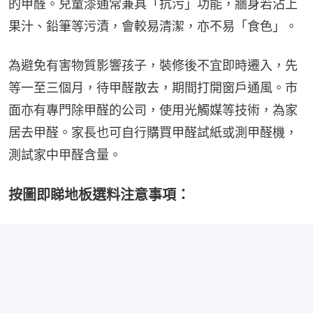
的甲醛。兒童漆通常兼具「抗污」功能，牆身若沾上
果汁、鉛筆等污漬，會較易清潔，亦不易「食色」。
為避免有害物質影響孩子，裝修後不宜即時遷入，先
等一至三個月，待甲醛散去，期間打開窗戶通風。市
面亦有專門除甲醛的公司，使用光觸媒等技術，為家
居去甲醛。家長也可自行購買甲醛試紙或測甲醛機，
測試家中甲醛含量。
按圖即睇地板選料注意事項：