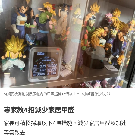
有網民檢測動漫展示櫃內的甲醛超標17倍以上。（小紅書＠沙沙拉）
專家教4招減少家居甲醛
家長可積極採取以下4項措施，減少家居甲醛及加速
毒氣散去：