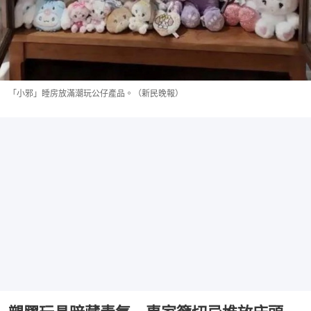
「小邪」睡房放滿潮玩公仔產品。（新民晚報）