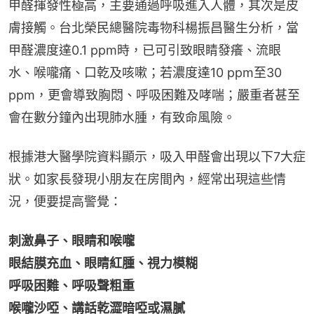
甲醛揮發性極高，主要通過呼吸進入人體，其次是皮
膚接觸。台北榮民總醫院毒物科楊振昌醫生分析，當
甲醛濃度達0.1 ppm時，已可引致眼睛發癢、流眼
水、喉嚨痛、口乾及咳嗽；若濃度達10 ppm至30 
ppm，更會導致胸悶、呼吸困難及哮喘；嚴重者甚至
會在數分鐘內出現肺水腫，有致命風險。
根據港大醫學院資料顯示，吸入甲醛會出現以下7大症
狀。如家長發現小朋友在房間內，經常出現這些情
況，便要提高警覺：
刺激鼻子、眼睛和喉嚨
眼結膜充血、眼睛紅腫、視力模糊
呼吸困難、呼吸聲粗重
喉嚨沙啞、講話乾澀暗啞或濕膩