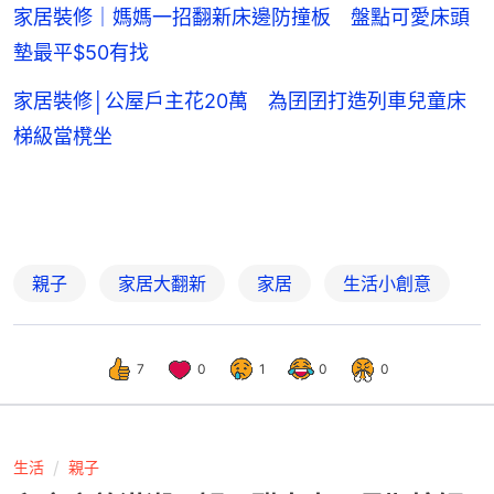
家居裝修｜媽媽一招翻新床邊防撞板 盤點可愛床頭
墊最平$50有找
家居裝修│公屋戶主花20萬 為囝囝打造列車兒童床
梯級當櫈坐
親子
家居大翻新
家居
生活小創意
7
0
1
0
0
生活
親子