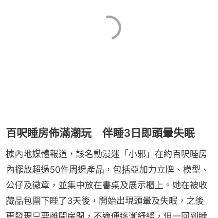
百呎睡房佈滿潮玩 伴睡3日即頭暈失眠
據內地媒體報道，該名動漫迷「小邪」在約百呎睡房
內擺放超過50件周邊產品，包括亞加力立牌、模型、
公仔及徽章，並集中放在書桌及展示櫃上。她在被收
藏品包圍下睡了3天後，開始出現頭暈及失眠，之後
更發現只要離開房間，不適便逐漸紓緩，但一回到睡