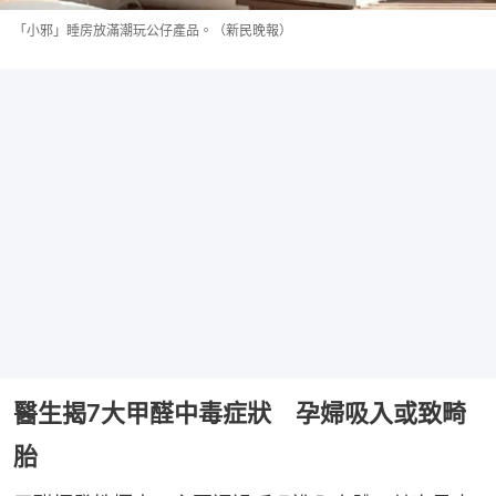
「小邪」睡房放滿潮玩公仔產品。（新民晚報）
醫生揭7大甲醛中毒症狀 孕婦吸入或致畸
胎