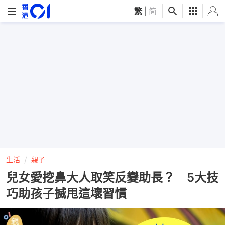
繁
|
简
生活
親子
兒女愛挖鼻大人取笑反變助長？ 5大技
巧助孩子搣甩這壞習慣