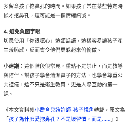
多留意孩子挖鼻孔的時間。如果孩子常在某些特定時
候才挖鼻孔，這可能是一個情緒訊號。
4. 避免負面字眼
切忌使用「你很噁心」這類話語，這樣容易讓孩子產
生羞恥感，反而會令他們更躲起來偷偷做。
小建議：
這個階段很常見，重點不是禁止，而是教導
與陪伴。幫孩子學會清潔鼻子的方法，也學會尊重公
共禮儀，這不只是衛生教育，更是人際互動的第一
課。
《本文資料獲
小喬育兒諮詢師-孩子視角
轉載，原文為
「
孩子為什麼愛挖鼻孔？不是壞習慣，而是……
」》