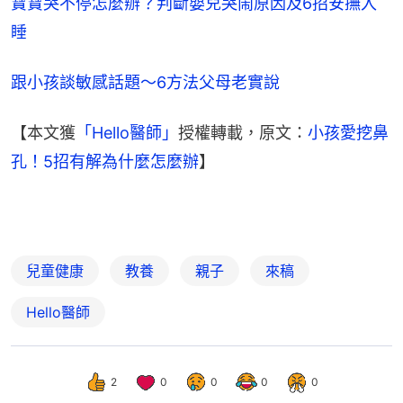
寶寶哭不停怎麼辦？判斷嬰兒哭鬧原因及6招安撫入
睡
跟小孩談敏感話題～6方法父母老實說
【本文獲
「Hello醫師」
授權轉載，原文：
小孩愛挖鼻
孔！5招有解為什麼怎麼辦
】
兒童健康
教養
親子
來稿
Hello醫師
2
0
0
0
0