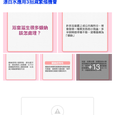
漂白水應用3招減繁殖機會
+
13