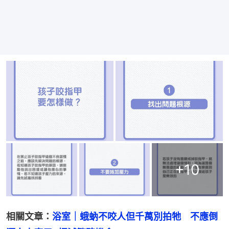
+
10
相關文章：
浴室｜蛾蚋不咬人但千萬別拍牠　不應倒