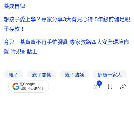
養成自律
想孩子愛上學？專家分享3大育兒心得 5年級前儲足親
子存款！
育兒｜養寶寶不再手忙腳亂 專家教路四大安全環境佈
置 附規劃貼士
親子
親子關係
親子熱話
健康一家人
2
在Google
育兒
教養
追蹤《香港01》
1
0
0
0
0