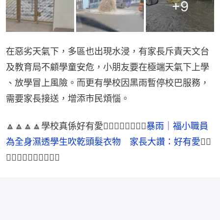
+
9
在惡劣天氣下，多區也出現水浸，有家長斥責天文台
及教育局不顧學童安危，小朋友要在極端天氣下上學 
、放學冒上風險。而更有學校因黑雨暫停校巴服務，
需要家長接送，增添市民煩惱。
🔼🔼🔼🔼學校真係好有愛👉🏻👉🏻👉🏻👉🏻
暴雨｜福小職員
為全身濕透學生吹乾頭髮衣物　家長大讚：好有愛
👈🏻
👈🏻👈🏻👈🏻🔼🔼🔼🔼