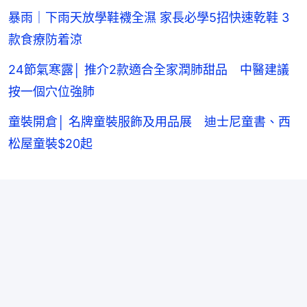
暴雨｜下雨天放學鞋襪全濕 家長必學5招快速乾鞋 3
款食療防着涼
24節氣寒露│ 推介2款適合全家潤肺甜品 中醫建議
按一個穴位強肺
童裝開倉│ 名牌童裝服飾及用品展 迪士尼童書、西
松屋童裝$20起