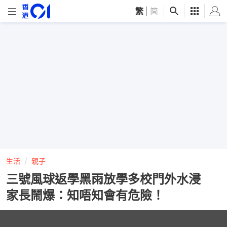
繁
|
简
生活
親子
三號風球返學黑雨放學多校門外水浸
家長鬧爆：知唔知會有危險！