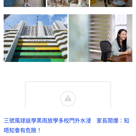
三號風球返學黑雨放學多校門外水浸 家長鬧爆：知
唔知會有危險！