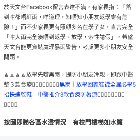
於天文台Facebook留言表達不滿，有家長指：「落
到咁都唔紅雨，咩道理，知唔知小朋友返學會有危
險！」而不少家長更有照顧多名在學子女，直言完全
「咁大雨完全湊唔到返學、放學，索性請假」，希望
天文台能更寬鬆處理暴雨警告，考慮更多小朋友安全
問題。
🔼🔼🔼🔼放學先嚟黑雨，提防小朋友冷親，即跟中醫
整３款食療👉🏻👉🏻👉🏻👉🏻
黑雨｜放學回家鞋襪全濕必學5
招快速乾鞋　中醫推介3款食療防著涼
👈🏻👈🏻👈🏻👈🏻
🔼🔼🔼🔼
按圖即睇各區水浸情況 有校門樓梯如水簾