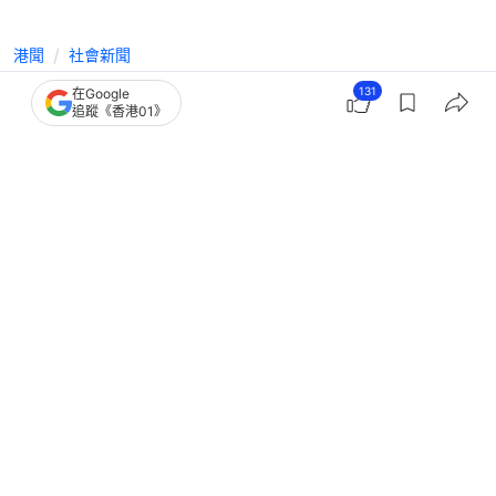
港聞
社會新聞
天文台一度發紅色暴雨警告信號 上午
131
在Google
追蹤《香港01》
校和全日制學校毋須上課
撰文：
蕭通
出版：
2026-07-16 07:48
更新：
2026-07-16 10:44