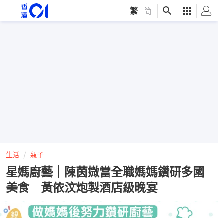
繁
|
简
生活
親子
星媽廚藝｜陳茵媺當全職媽媽鑽研多國
美食 黃依汶炮製酒店級晚宴