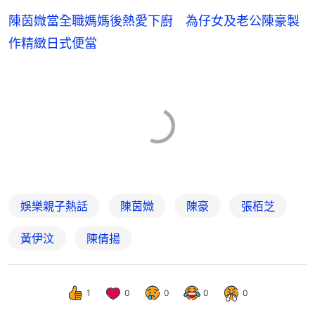
陳茵媺當全職媽媽後熱愛下廚 為仔女及老公陳豪製
作精緻日式便當
娛樂親子熱話
陳茵媺
陳豪
張栢芝
黃伊汶
陳倩揚
1
0
0
0
0