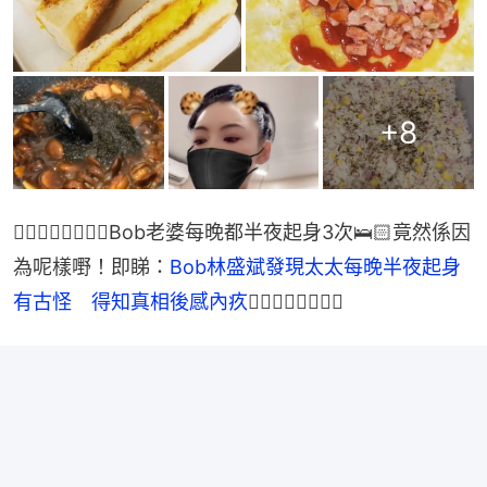
+
8
👉🏻👉🏻👉🏻👉🏻Bob老婆每晚都半夜起身3次🛌🏻竟然係因
為呢樣嘢！即睇：
Bob林盛斌發現太太每晚半夜起身
有古怪　得知真相後感內疚
👈🏻👈🏻👈🏻👈🏻