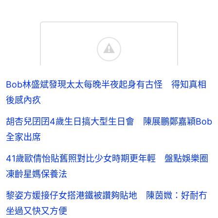
Bob林盛斌發現太太每晚半夜起身有古怪 得知真相
後感內疚
胡杏兒囝囝4歲生日搞大型生日會 陳展鵬鄭嘉穎Bob
全家出席
41歲歐倩怡貼舊照對比少女時期更年輕 盤點娛樂圈
凍齡星媽保養法
黎姿方媛接仔女搭港鐵被讚夠貼地 陳茵媺：好耐冇
坐過又快又方便