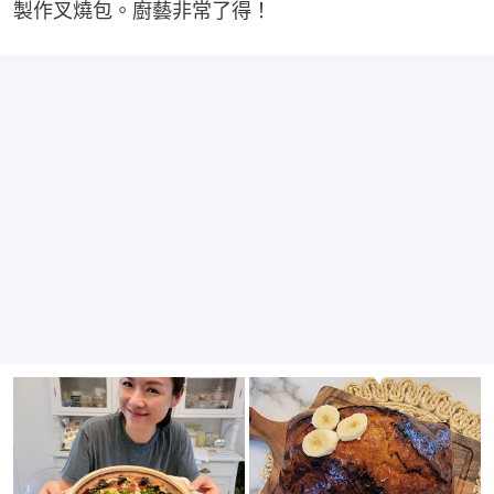
製作叉燒包。廚藝非常了得！