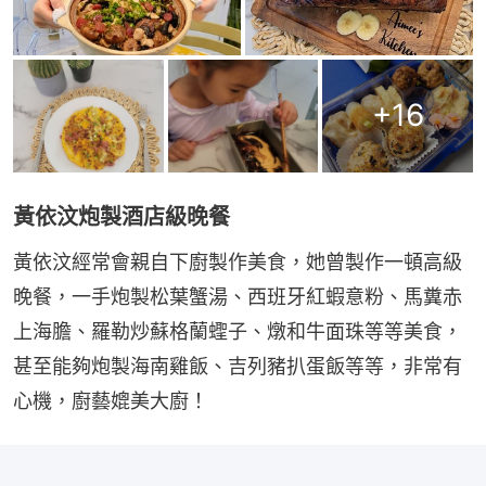
+
16
黃依汶炮製酒店級晚餐
黃依汶經常會親自下廚製作美食，她曾製作一頓高級
晚餐，一手炮製松葉蟹湯、西班牙紅蝦意粉、馬糞赤
上海膽、羅勒炒蘇格蘭蟶子、燉和牛面珠等等美食，
甚至能夠炮製海南雞飯、吉列豬扒蛋飯等等，非常有
心機，廚藝媲美大廚！