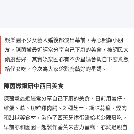
娛樂圈不少女藝人婚後都淡出幕前，專心照顧小朋
友。陳茵媺最近經常分享自己下廚的美食，被網民大
讚廚藝好！其實娛樂圈亦有不少星媽會親自下廚煮飯
給仔女吃，今次為大家盤點廚藝好的星媽。
陳茵媺鑽研中西日美食
陳茵媺最近經常分享自己下廚的美食，日前用薯仔、
雞蛋、蔥、切粒雞肉腸、2 種芝士、調味蒜鹽、煙肉
和甜椒等食材，製作了西班牙烘蛋餅給老公陳豪吃。
早前亦和囡囡一起製作香蕉朱古力蛋糕，亦試過親自