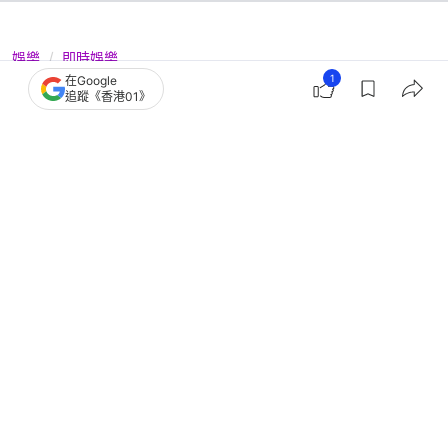
娛樂
即時娛樂
1
在Google
盧宛茵首攜四孫仔女亮相節目 講起因
追蹤《香港01》
工作少與兒子見面立即哽咽
撰文：
種嚶嚶
出版：
2026-07-07 20:15
更新：
2026-07-07 20:15