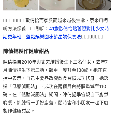
👉🏻👉🏻👉🏻👉🏻歐倩怡而家反而越來越後生🤩，原來用呢
啲方法保養...👯‍♀️即睇：
41歲歐倩怡貼舊照對比少女時
期更年輕　盤點娛樂圈凍齡星媽保養法
👈🏻👈🏻👈🏻👈🏻
陳倩揚製作健康甜品
陳倩揚自2010年與丈夫結婚後生下三名仔女，去年7
月陳倩揚生下第三胎，體重一度升至138磅。她在直
播中表示，自己主要靠改變飲食習慣成功修身，她透
過「低醣減肥法」，成功在兩個月內將體重減至110
磅。在「低醣減肥法」期間，陳倩揚學會親自下廚煮
晚餐，訓練得一手好廚藝，閒時會和小朋友一起下廚
製作健康甜品。