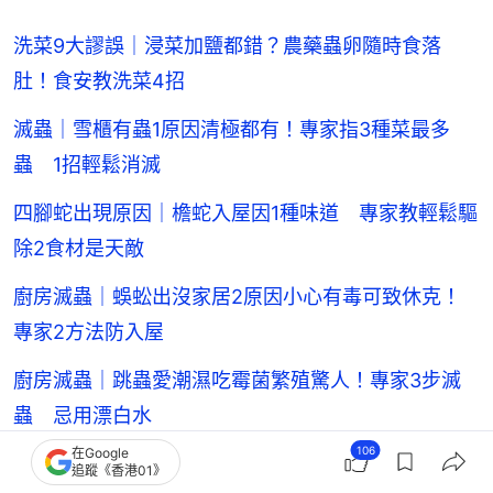
洗菜9大謬誤｜浸菜加鹽都錯？農藥蟲卵隨時食落
肚！食安教洗菜4招
滅蟲｜雪櫃有蟲1原因清極都有！專家指3種菜最多
蟲 1招輕鬆消滅
四腳蛇出現原因｜檐蛇入屋因1種味道 專家教輕鬆驅
除2食材是天敵
廚房滅蟲｜蜈蚣出沒家居2原因小心有毒可致休克！
專家2方法防入屋
廚房滅蟲｜跳蟲愛潮濕吃霉菌繁殖驚人！專家3步滅
蟲 忌用漂白水
106
在Google
朱古力有蟲｜放廚櫃一開封即見白點蠕動！食安中心
追蹤《香港01》