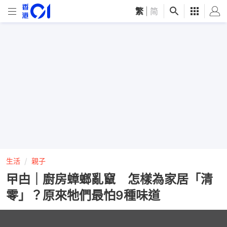
繁
|
简
生活
親子
曱甴｜廚房蟑螂亂竄 怎樣為家居「清
零」？原來牠們最怕9種味道