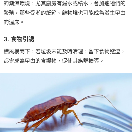
的潮濕環境，尤其廚房有漏水或積水，會加速牠們的
繁殖，那些受潮的紙箱、雜物堆也可能成為滋生曱甴
的溫床。
3. 食物引誘
橫風橫雨下，若垃圾未能及時清理，留下食物殘渣，
都會成為曱甴的食糧物，促使其族群擴張。