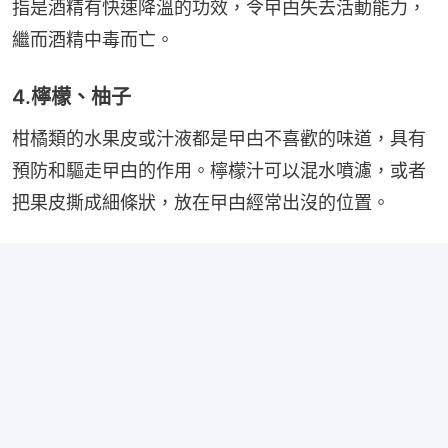
指是酒精有快速降溫的功效，令曱甴失去活動能力，
繼而酒精中毒而亡。
4.檸檬、柚子
柑橘類的水果皮或汁液都是曱甴不喜歡的味道，具有
預防和驅走曱甴的作用。檸檬汁可以混水噴濾，或者
把果皮撕成細條狀，放在曱甴經常出沒的位置。