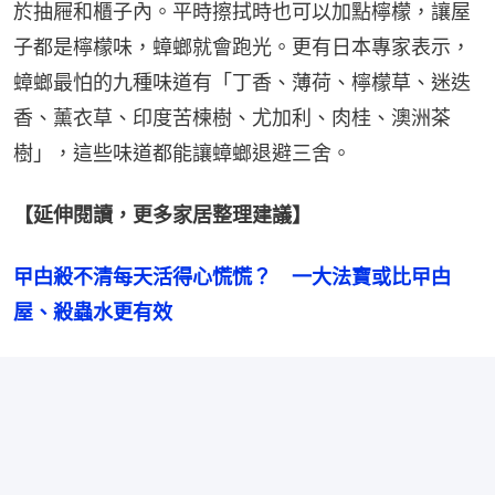
於抽屜和櫃子內。平時擦拭時也可以加點檸檬，讓屋
子都是檸檬味，蟑螂就會跑光。更有日本專家表示，
蟑螂最怕的九種味道有「丁香、薄荷、檸檬草、迷迭
香、薰衣草、印度苦楝樹、尤加利、肉桂、澳洲茶
樹」，這些味道都能讓蟑螂退避三舍。
【延伸閱讀，更多家居整理建議】
曱甴殺不清每天活得心慌慌？　一大法寶或比曱甴
屋、殺蟲水更有效