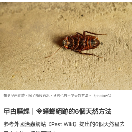
想令曱甴絕跡，除了噴殺蟲水，其實也有不少天然方法。（photoAC）
曱甴驅趕｜令蟑螂絕跡的6個天然方法
參考外國治蟲網站《Pest Wiki》提出的6個天然驅去