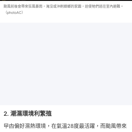
颱風前後會帶來狂風暴雨，淹沒或沖刷蟑螂的家園，迫使牠們逃往室內避難。
（photoAC）
2. 潮濕環境利繁殖
曱甴偏好濕熱環境，在氣溫28度最活躍，而颱風帶來