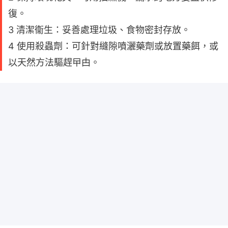
復。
3 清潔衞生：妥善處理垃圾、食物密封存放。
4 使用殺蟲劑：可針對縫隙噴灑藥劑或放置藥餌，或
以天然方法驅趕曱甴。