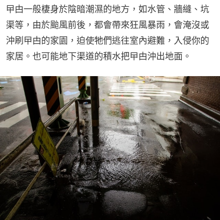
曱甴一般棲身於陰暗潮濕的地方，如水管、牆縫、坑
渠等，由於颱風前後，都會帶來狂風暴雨，會淹沒或
沖刷曱甴的家園，迫使牠們逃往室內避難，入侵你的
家居。也可能地下渠道的積水把曱甴沖出地面。