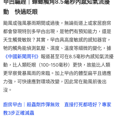
曱甴驅趕｜蟑螂觸角8.5毫秒內感知氣流擾
動 快過眨眼
颱風或強風暴雨期間或過後，無論街道上或家居廚房
都會發現特別多曱甴出現，是牠們有預知能力，還是
天生觸覺敏銳？其實，曱甴具高度敏感的感知器官，
牠的觸角能偵測氣壓、濕度、溫度等細微的變化，據
《中國新聞周刊》
報道甚至可在8.5毫秒內感知氣流擾
動，比人類眨眼（100-150毫秒）更快，故能比人類
更早察覺暴風雨的來臨。加上曱甴的體型扁平且適應
力強，可快速應對環境改變，因此常在颱風前後出
沒。
廚房曱甴｜殺蟲劑炸彈無效　直接打死都唔好？專家
教3步正確滅蟲