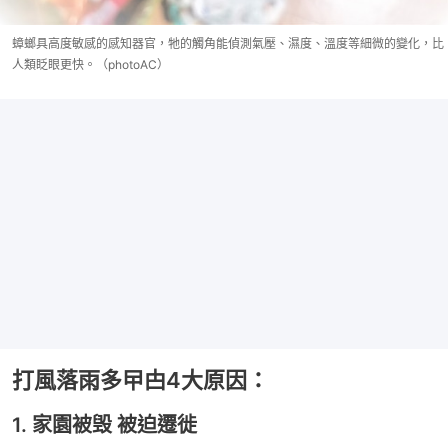
蟑螂具高度敏感的感知器官，牠的觸角能偵測氣壓、濕度、溫度等細微的變化，比
人類眨眼更快。（photoAC）
打風落雨多曱甴4大原因：
1. 家園被毁 被迫遷徙