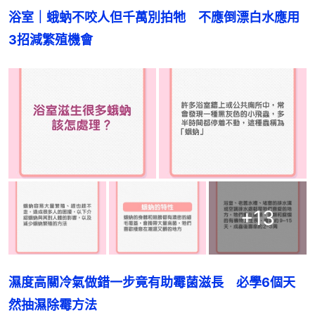
浴室｜蛾蚋不咬人但千萬別拍牠　不應倒漂白水應用
3招減繁殖機會
+
13
濕度高關冷氣做錯一步竟有助霉菌滋長　必學6個天
然抽濕除霉方法