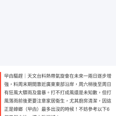
曱甴驅趕｜天文台料熱帶氣旋會在未來一兩日逐步增
強，料周末期間靠近廣東東部沿岸，周六稍後至周日
有狂風大驟雨及雷暴。打不打成風還是未知數，但打
風落雨前後更要注意家居衞生，尤其廚房清潔，因這
正是蟑螂（曱甴）最多出沒的時候！不妨參考以下6