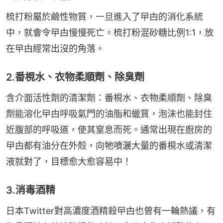
梳打粉屬於鹼性物質，一旦進入了曱甴的消化系統
中，就會令曱甴慢慢死亡。梳打粉混砂糖比例1:1，放
在曱甴經常出沒的角落。
2.番梘水、衣物柔順劑、除臭劑
含介面活性劑的清潔劑：番梘水、衣物柔順劑、除臭
劑能溶化曱甴呼吸氣門的油脂和蠟質，泡沫也能封住
近腹部的呼吸道，使其窒息而死。通常出現在廚房的
曱甴都有油分在外殼，向牠噴灑大量的番梘水或清潔
液就對了，目標愈大愈容易中！
3.消毒酒精
日本Twitter對高濃度酒精殺曱甴也曾有一輪熱議，有