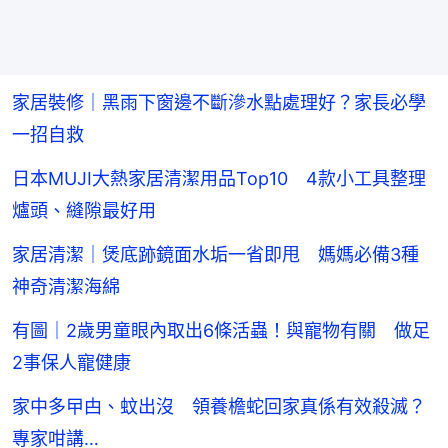
家居裝修｜黑雨下窗邊不斷滲水點處理好？家長必學
一招自救
日本MUJI大熱家居清潔用品Top10 4款小工具整理
爐頭、縫隙最好用
家居清潔｜煲底跡鏡面水垢一省即甩 媽媽必備3種
神奇清潔海綿
有圖｜2歲男童眼內取出6條活蟲！與寵物有關 做足
2事保人寵健康
家中多曱甴、蚊出沒 領養檐蛇回家真係有效殺滅？
專家咁講…