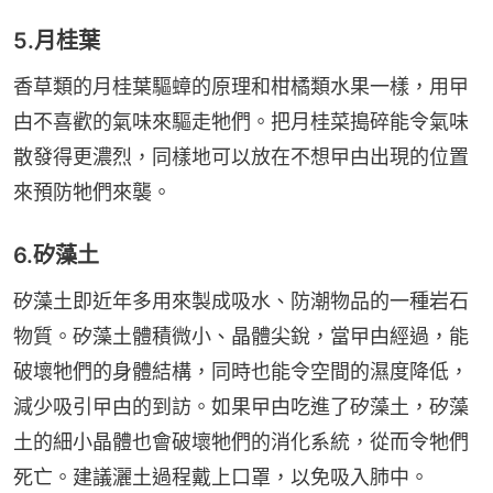
5.月桂葉
香草類的月桂葉驅蟑的原理和柑橘類水果一樣，用曱
甴不喜歡的氣味來驅走牠們。把月桂菜搗碎能令氣味
散發得更濃烈，同樣地可以放在不想曱甴出現的位置
來預防牠們來襲。
6.矽藻土
矽藻土即近年多用來製成吸水、防潮物品的一種岩石
物質。矽藻土體積微小、晶體尖銳，當曱甴經過，能
破壞牠們的身體結構，同時也能令空間的濕度降低，
減少吸引曱甴的到訪。如果曱甴吃進了矽藻土，矽藻
土的細小晶體也會破壞牠們的消化系統，從而令牠們
死亡。建議灑土過程戴上口罩，以免吸入肺中。