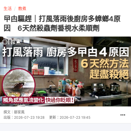
生活
教煮
曱甴驅趕｜打風落雨後廚房多蟑螂4原
因 6天然殺蟲劑番梘水柔順劑
撰文：
鄒家鳳
出版：
2026-07-23 19:28
更新：
2026-07-23 19:45