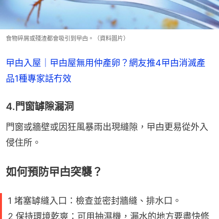
食物碎屑或殘渣都會吸引到曱甴。（資料圖片）
曱甴入屋｜曱甴屋無用仲產卵？網友推4曱甴消滅產
品1種專家話冇效
4.門窗罅隙漏洞
門窗或牆壁或因狂風暴雨出現縫隙，曱甴更易從外入
侵住所。
如何預防曱甴突襲？
1 堵塞罅縫入口：檢查並密封牆縫、排水口。
2 保持環境乾爽：可用抽濕機，漏水的地方要盡快修