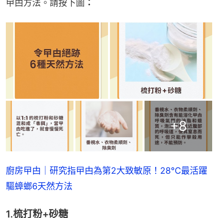
曱甴方法。請按下圖
：
+
8
廚房曱甴｜研究指曱甴為第2大致敏原！28°C最活躍
驅蟑螂6天然方法
1.梳打粉+砂糖