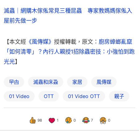
滅蟲｜網購木傢俬常見三種昆蟲 專家教媽媽傢俬入
屋前先做一步
【本文經
《風傳媒》
授權轉載，原文：
廚房蟑螂亂竄
「如何清零」？內行人親授1招除蟲密技：小強怕到跑
光光
】
曱甴
滅蟲和床蝨
家居
風傳媒
01 Video
OTT
01‌ ‌Video‌ ‌OTT
親子
98
1
0
7
0