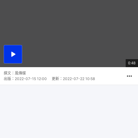
播
放
0:48
總
影
共
片
時
撰文：
風傳媒
間
出版：
2022-07-15 12:00
更新：
2022-07-22 10:58