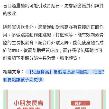
盲目過量補鈣可能引致腎結石，更會影響鐵質和鋅質
的吸收
除睡眠與飲食外，適量運動對增高亦有直接的正面作
用。多做跳躍動作如跳繩、打籃球等，能有效刺激骨
骼的生長板發育。配合戶外曬太陽，能促使身體合成
維他命D，從而幫助鈣質吸收；而各種帶氧運動也可
刺激腦下垂體分泌生長激素，強化體質。
相關文章：
【兒童身高】暑假是長高關鍵期　把握3
個要點讓孩子高更快