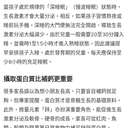
當孩子處於規律的「深睡眠」（慢波睡眠）狀態時，
生長激素才會大量分泌。相反，如果孩子習慣熬夜或
睡前玩手機，深睡的大門便無法完全開啟，導致生長
激素分泌大幅減少。由於兒童一般需要20至30分鐘入
睡，並需時1至1.5小時才進入熟睡狀態，因此建議提
早安排孩子入睡。處於發育期的兒童，每天應保持至
少8小時的充足睡眠。
攝取蛋白質比補鈣更重要
很多家長誤以為想小朋友長高，只要盲目補鈣就足
夠，但專家提醒，蛋白質才是骨骼生長的基礎原料。
此外，微量元素「鋅」亦扮演重要角色，能促進生長
激素分泌及軟骨、硬骨的成長。家長可從紅肉、魚
類、穀類及堅果等日常食物中補足鋅與蛋白質。