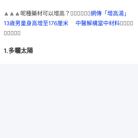
🔼🔼🔼呢種藥材可以增高？👉🏻👉🏻👉🏻
網傳「增高湯」
13歲男童身高增至176厘米 　中醫解構當中材料
👈🏻👈🏻
👈🏻🔼🔼🔼
1.多曬太陽