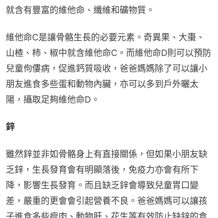
就含有豐富的維他命、纖維和礦物質。
維他命C是讓骨骼生長的必要元素。奇異果、大棗、
山楂、柿、椒中就含維他命C。而維他命D則可以預防
兒童佝僂病，促進鈣質吸收，爸爸媽媽除了可以讓小
朋友進食多些蛋和動物內臟，亦可以多到戶外曬太
陽，攝取足夠維他命D。
鋅
雖然鋅並非如骨骼身上有直接關係，但如果小朋友缺
乏鋅，生長發育會有明顯落後，免疫力亦會有所下
降，影響生長發育。而且缺乏鋅會導致兒童胃口變
差，嚴重的更會會引起營養不良。爸爸媽媽可以讓孩
子進食多些瘦肉、動物肝、花生等有效防止缺鋅的食