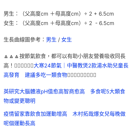
男生：（父高度cm ＋母高度cm）÷ 2 + 6.5cm
女生：（父高度cm ＋母高度cm）÷ 2  - 6.5cm
生長曲線圖參考：
男生
 / 
女生
🔼🔼🔼按節氣飲食，都可以有助小朋友營養吸收同長
高！👉🏻👉🏻👉🏻
大寒24節氣｜中醫教煲2款湯水助兒童長
高發育　建議多吃一類食物
👈🏻👈🏻👈🏻🔼🔼🔼
英研究大腦體液pH值愈高智商愈高 多食呢5大類食
物或變更聰明
疫情留家靠飲食加運動增高 木村拓哉爆女兒每晚做
呢個運動長高