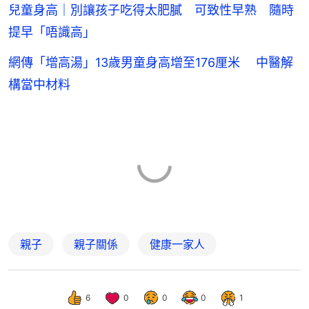
兒童身高｜別讓孩子吃得太肥膩 可致性早熟 隨時
提早「唔識高」
網傳「增高湯」13歲男童身高增至176厘米 中醫解
構當中材料
親子
親子關係
健康一家人
6
0
0
0
1