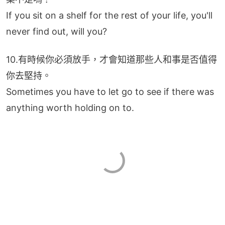
If you sit on a shelf for the rest of your life, you'll 
never find out, will you?
10.有時候你必須放手，才會知道那些人和事是否值得
你去堅持。
Sometimes you have to let go to see if there was 
anything worth holding on to.