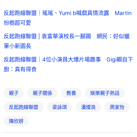
反起跑線聯盟｜瑤瑤、Yumi b喊戲真情流露 Martin
扮樹超可愛
反起跑線聯盟 | 袁富華演校長一腳踢 網民：好似蠟
筆小新園長
反起跑線聯盟｜4位小演員大爆片場趣事 Gigi親自下
廚：真有得食
親子
親子關係
教養
娛樂親子熱話
反起跑線聯盟
梁詠琪
潘燦良
周家怡
陳欣妍