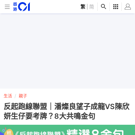
繁
|
简
生活
親子
反起跑線聯盟｜潘燦良望子成龍VS陳欣
妍生仔要考牌？8大共鳴金句