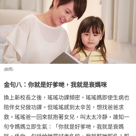
(劇照)
金句八：你就是好爹哋，我就是衰媽咪
換上新校長之後，瑤瑤功課頻密，瑤瑤媽即使生病也
陪伴女兒做功課。但瑤瑤感到太辛苦，想找爸爸求
救。瑤瑤爸一回來就抱著女兒，叫太太冷靜，誰知一
句令媽媽立即生氣：「你就是好爹哋，我就是衰媽