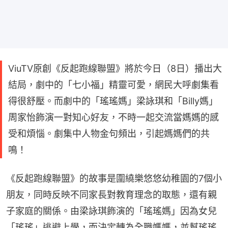
ViuTV原創《反起跑線聯盟》將於今日（8日）播出大
結局，劇中的「七小福」精靈可愛，網民大呼劇集看
得很舒壓。而劇中的「瑤瑤媽」梁詠琪和「Billy媽」
周家怡飾演一對知心好友，不時一起交流當媽媽的感
受和煩惱。劇集中人物金句頻出，引起媽媽們的共
鳴！
《反起跑線聯盟》的故事是圍繞樂悠悠幼稚園的7個小
朋友，同時反映不同家長對教育理念的取態，還有親
子家庭的關係。由梁詠琪飾演的「瑤瑤媽」因為女兒
「瑤瑤」逃避上學，而決定轉為全職媽媽，並幫瑤瑤