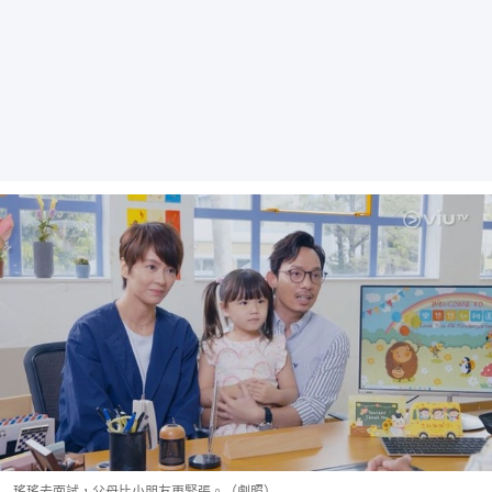
瑤瑤去面試，父母比小朋友更緊張。（劇照）