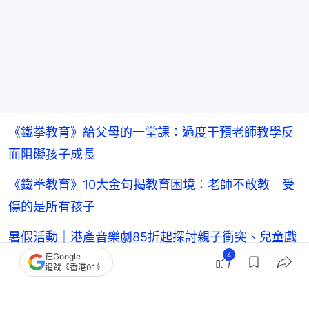
《鐵拳教育》給父母的一堂課：過度干預老師教學反
而阻礙孩子成長
《鐵拳教育》10大金句揭教育困境：老師不敢教 受
傷的是所有孩子
暑假活動｜港產音樂劇85折起探討親子衝突、兒童戲
4
在Google
劇班9折再減100
追蹤《香港01》
小朋友畫畫顏色反映性格？心理學家拆解8種顏色背