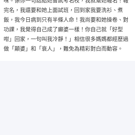
咪。係你一句話給她嘗試考名校，我就幫她報名！報
完名，我還要和她上面試班，回到家我要洗衫、煮
飯，我今日病到只有半條人命！我尚要和她操卷、對
功課，我覺得自己成了癲婆一樣！你自己就「好型
咁」回家，一句叫我冷靜！」相信很多媽媽都經歷過
做「顛婆」和「衰人」，難免為精彩對白而動容。