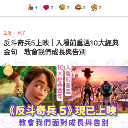
4
0
0
0
0
生活
親子
反斗奇兵5上映｜入場前重溫10大經典
金句 教會我們成長與告別