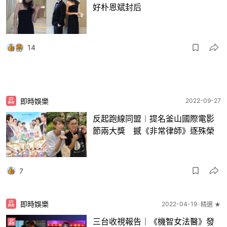
好朴恩斌封后
14
即時娛樂
2022-09-27
反起跑線同盟︱提名釜山國際電影
節兩大獎 撼《非常律師》逐殊榮
7
即時娛樂
2022-04-19
精選 ★
三台收視報告｜《機智女法醫》發