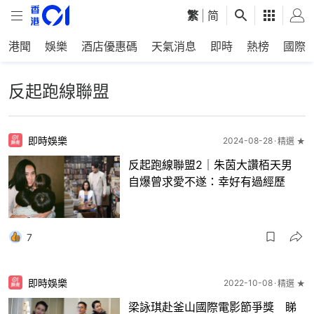
繁
|
简
港聞
娛樂
酒店優惠碼
天氣消息
即時
熱榜
國際
反起跑線聯盟
即時娛樂
2024-08-28
精選 ★
反起跑線聯盟2｜朱茵大讚栢天男
自爆曾求愛不遂：幸好有過經歷
7
即時娛樂
2022-10-08
精選 ★
梁詠琪赴釜山國際電影節爭獎 睇