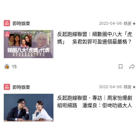
即時娛樂
2022-04-06
精選 ★
反起跑線聯盟︱細數圈中八大「虎
媽」 吳君如郭可盈邊個最嚴格？
15
即時娛樂
2022-04-06
精選 ★
反起跑線聯盟．專訪｜周家怡爆劇
組呃細路 潘燦良：佢哋叻過大人
14